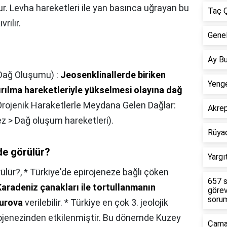
ur. Levha hareketleri ile yan basınca uğrayan bu
Taç Ç
vrılır.
Genel
Ay Bu
Dağ Oluşumu) :
Jeosenklinallerde biriken
Yenge
kırılma hareketleriyle yükselmesi olayına dağ
 Orojenik Haraketlerle Meydana Gelen Dağlar:
Akre
 > Dağ oluşum hareketleri).
Rüya
de görülür?
Yargı
ülür?,
* Türkiye'de epirojeneze bağlı çöken
657 s
aradeniz çanakları ile tortullanmanın
görev
sorum
kurova
verilebilir. * Türkiye en çok 3. jeolojik
jenezinden etkilenmiştir. Bu dönemde Kuzey
Çamar