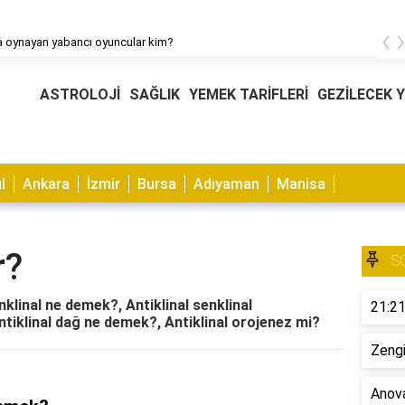
‹
a oynayan yabancı oyuncular kim?
ASTROLOJİ
SAĞLIK
YEMEK TARİFLERİ
GEZİLECEK 
l
Ankara
İzmir
Bursa
Adıyaman
Manisa
r?
S
enklinal ne demek?, Antiklinal senklinal
21:21
ntiklinal dağ ne demek?, Antiklinal orojenez mi?
Zengi
Anova