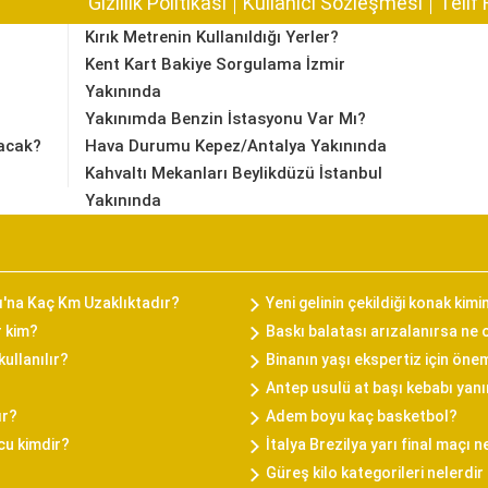
Gizlilik Politikası
Kullanıcı Sözleşmesi
Telif 
Kırık Metrenin Kullanıldığı Yerler?
Kent Kart Bakiye Sorgulama İzmir
Yakınında
Yakınımda Benzin İstasyonu Var Mı?
acak?
Hava Durumu Kepez/Antalya Yakınında
Kahvaltı Mekanları Beylikdüzü İstanbul
Yakınında
ı'na Kaç Km Uzaklıktadır?
Yeni gelinin çekildiği konak kimi
r kim?
Baskı balatası arızalanırsa ne 
ullanılır?
Binanın yaşı ekspertiz için önem
Antep usulü at başı kebabı yanı
ır?
Adem boyu kaç basketbol?
cu kimdir?
İtalya Brezilya yarı final maçı 
Güreş kilo kategorileri nelerdir