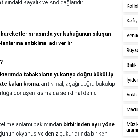
tısındaki Kayalık ve And dağlarıdır.
Kolle
Kefiy
 hareketler sırasında yer kabuğunun sıkışan
Venü
nlarına antiklinal adı verilir
.
Rüya
r?
Balık
 kıvrımda tabakaların yukarıya doğru bükülüp
İyide
kte kalan kısma
, antiklinal; aşağı doğru bükülüp
rluğa dönüşen kısma da senklinal denir.
Ankh 
Madu
, kelime anlamı bakımından
birbirinden ayrı yöne
Müzik
gramm
ğunun okyanus ve deniz çukurlarında biriken