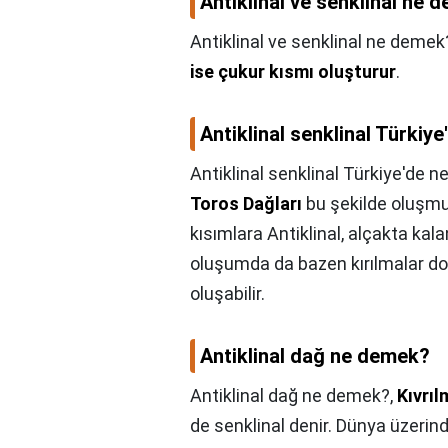
Antiklinal ve senklinal ne 
Antiklinal ve senklinal ne demek
ise çukur kısmı oluşturur
.
Antiklinal senklinal Türkiy
Antiklinal senklinal Türkiye'de n
Toros Dağları
bu şekilde oluşmu
kısımlara Antiklinal, alçakta kal
oluşumda da bazen kırılmalar dol
oluşabilir.
Antiklinal dağ ne demek?
Antiklinal dağ ne demek?,
Kıvrıl
de senklinal denir. Dünya üzerin