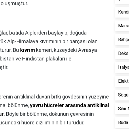
ı oluşmuştur.
Kendi
Marsı
lar, batıda Alplerden başlayıp, doğuda
Bahçe
k Alp-Himalaya kıvrımının bir parçası olan
şturur. Bu
kıvrım
kemeri, kuzeydeki Avrasya
Dekst
bistan ve Hindistan plakaları ile
tir.
İtaly
Elekt
Sögüt
crenin antiklinal duvarı bitki gövdesinin yüzeyine
linal bölünme,
yavru hücreler arasında antiklinal
Sihir 
ur
. Böyle bir bölünme, dokunun çevresinin
kusundaki hücre diziliminin bir türüdür.
Buda 