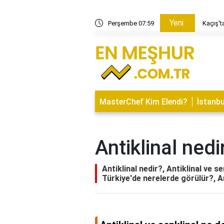
Yeni
diği konak kimin?
Perşembe 07:59
Kaçış't
MasterChef Kim Elendi?
İstanbu
Antiklinal nedi
Antiklinal nedir?, Antiklinal ve s
Türkiye'de nerelerde görülür?, A