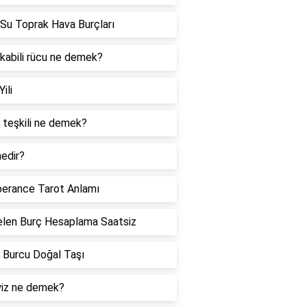
Su Toprak Hava Burçları
 kabili rücu ne demek?
Yili
 teşkili ne demek?
edir?
erance Tarot Anlamı
len Burç Hesaplama Saatsiz
 Burcu Doğal Taşı
iz ne demek?