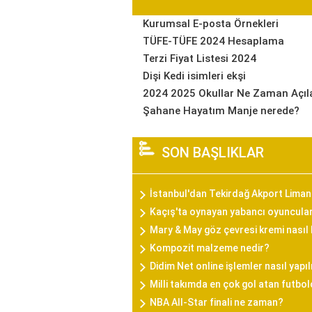
Kurumsal E-posta Örnekleri
TÜFE-TÜFE 2024 Hesaplama
Terzi Fiyat Listesi 2024
Dişi Kedi isimleri ekşi
2024 2025 Okullar Ne Zaman Açıl
Şahane Hayatım Manje nerede?
SON BAŞLIKLAR
İstanbul'dan Tekirdağ Akport Liman
Kaçış'ta oynayan yabancı oyuncula
Mary & May göz çevresi kremi nasıl k
Kompozit malzeme nedir?
Didim Net online işlemler nasıl yapıl
Milli takımda en çok gol atan futbol
NBA All-Star finali ne zaman?