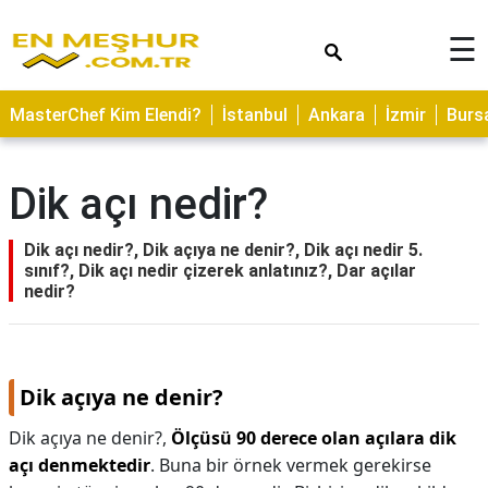
×
☰
ASTROLOJİ
MasterChef Kim Elendi?
İstanbul
Ankara
İzmir
Burs
SAĞLIK
YEMEK
Dik açı nedir?
TARİFLERİ
GEZİLECEK
Dik açı nedir?, Dik açıya ne denir?, Dik açı nedir 5.
YERLER
sınıf?, Dik açı nedir çizerek anlatınız?, Dar açılar
nedir?
CİLT
BAKIMI
NEDİR
Dik açıya ne denir?
KAMP
Dik açıya ne denir?,
Ölçüsü 90 derece olan açılara dik
ALANLARI
açı denmektedir
. Buna bir örnek vermek gerekirse
HAMİLELİK