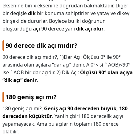
eksenine biri x eksenine doğrudan bakmaktadır. Diğer
bir değişle
dik
bir konuma sahiptirler ve yatay ve dikey
bir şekilde dururlar. Böylece bu iki doğrunun
oluşturduğu
açı
90 derece yani
dik açı olur
.
90 derece dik açı mıdır?
90 derece dik açı mıdır?,
1)Dar Açı: Ölçüsü 0° ile 90°
arasında olan açılara “dar açı” denir. A 0°< s( ˆ AOB)<90°
ise ˆ AOB bir dar açıdır. 2) Dik Açı:
Ölçüsü 90° olan açıya
“dik açı” denir
.
180 geniş açı mı?
180 geniş açı mı?,
Geniş açı 90 dereceden büyük, 180
dereceden küçüktür
. Yani hiçbiri 180 derecelik açıyı
yapamayacak. Ama bu açıların toplamı 180 derece
olabilir.