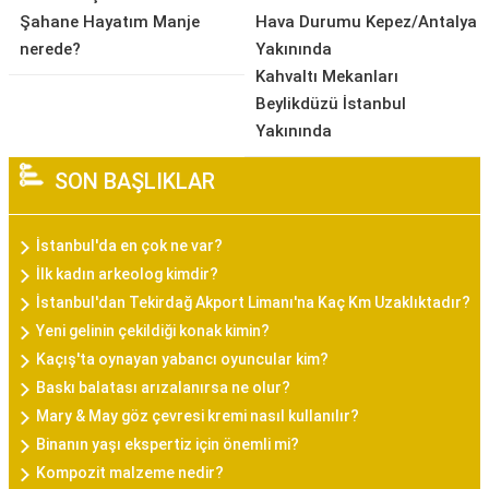
Şahane Hayatım Manje
Hava Durumu Kepez/Antalya
nerede?
Yakınında
Kahvaltı Mekanları
Beylikdüzü İstanbul
Yakınında
SON BAŞLIKLAR
İstanbul'da en çok ne var?
İlk kadın arkeolog kimdir?
İstanbul'dan Tekirdağ Akport Limanı'na Kaç Km Uzaklıktadır?
Yeni gelinin çekildiği konak kimin?
Kaçış'ta oynayan yabancı oyuncular kim?
Baskı balatası arızalanırsa ne olur?
Mary & May göz çevresi kremi nasıl kullanılır?
Binanın yaşı ekspertiz için önemli mi?
Kompozit malzeme nedir?