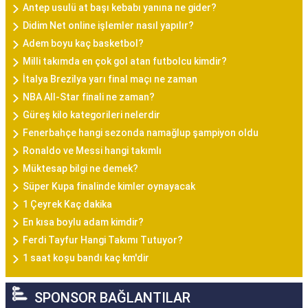
Antep usulü at başı kebabı yanına ne gider?
Didim Net online işlemler nasıl yapılır?
Adem boyu kaç basketbol?
Milli takımda en çok gol atan futbolcu kimdir?
İtalya Brezilya yarı final maçı ne zaman
NBA All-Star finali ne zaman?
Güreş kilo kategorileri nelerdir
Fenerbahçe hangi sezonda namağlup şampiyon oldu
Ronaldo ve Messi hangi takımlı
Müktesap bilgi ne demek?
Süper Kupa finalinde kimler oynayacak
1 Çeyrek Kaç dakika
En kısa boylu adam kimdir?
Ferdi Tayfur Hangi Takımı Tutuyor?
1 saat koşu bandı kaç km'dir
SPONSOR BAĞLANTILAR