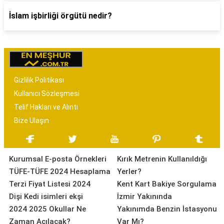
İslam işbirliği örgütü nedir?
Gizlilik Politikası
Kullanıcı Sözleşmesi
Telif Hakları ve Alıntı
Bize Ulaşın
Kurumsal E-posta Örnekleri
Kırık Metrenin Kullanıldığı
TÜFE-TÜFE 2024 Hesaplama
Yerler?
Terzi Fiyat Listesi 2024
Kent Kart Bakiye Sorgulama
Dişi Kedi isimleri ekşi
İzmir Yakınında
2024 2025 Okullar Ne
Yakınımda Benzin İstasyonu
Zaman Açılacak?
Var Mı?