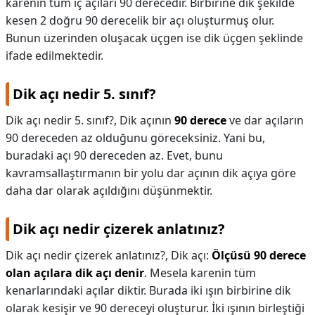
karenin tüm iç açıları 90 derecedir. Birbirine dik şekilde
kesen 2 doğru 90 derecelik bir açı oluşturmuş olur.
KAPLICALAR
Bunun üzerinden oluşacak üçgen ise dik üçgen şeklinde
İLETİŞİM
ifade edilmektedir.
Dik açı nedir 5. sınıf?
Dik açı nedir 5. sınıf?,
Dik açının
90 derece
ve dar açıların
90 dereceden az olduğunu göreceksiniz. Yani bu,
buradaki açı 90 dereceden az. Evet, bunu
kavramsallaştırmanın bir yolu dar açının dik açıya göre
daha dar olarak açıldığını düşünmektir.
Dik açı nedir çizerek anlatınız?
Dik açı nedir çizerek anlatınız?,
Dik açı:
Ölçüsü 90 derece
olan açılara dik açı denir
. Mesela karenin tüm
kenarlarındaki açılar diktir. Burada iki ışın birbirine dik
olarak kesişir ve 90 dereceyi oluşturur. İki ışının birleştiği