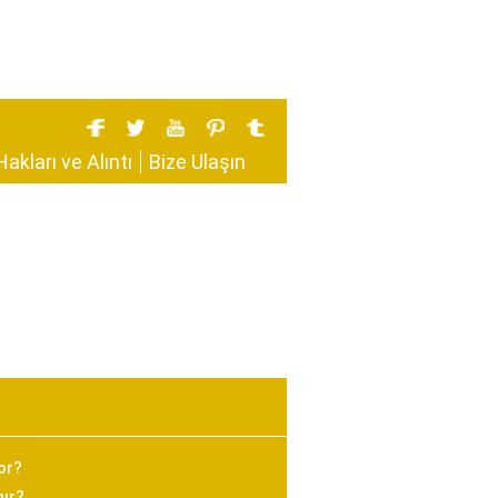
Hakları ve Alıntı
Bize Ulaşın
or?
nır?