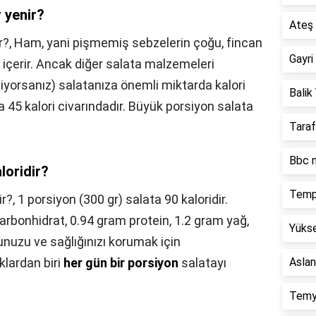
 yenir?
Ateş 
r?,
Ham, yani pişmemiş sebzelerin çoğu, fincan
Gayri
 içerir. Ancak diğer salata malzemeleri
iyorsanız) salatanıza önemli miktarda kalori
Balik 
a 45 kalori civarındadır. Büyük porsiyon salata
Taraf
Bbc n
loridir?
Temp
ir?,
1 porsiyon (300 gr) salata 90 kaloridir.
rbonhidrat, 0.94 gram protein, 1.2 gram yağ,
Yükse
unuzu ve sağlığınızı korumak için
klardan biri
her gün bir porsiyon
salatayı
Aslan
Temy