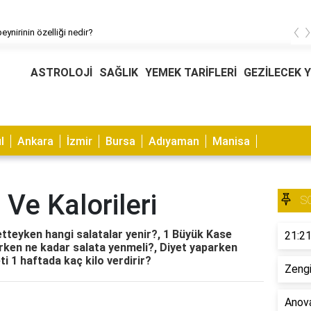
‹
eynirinin özelliği nedir?
ASTROLOJİ
SAĞLIK
YEMEK TARİFLERİ
GEZİLECEK 
l
Ankara
İzmir
Bursa
Adıyaman
Manisa
 Ve Kalorileri
S
yetteyken hangi salatalar yenir?, 1 Büyük Kase
21:21
arken ne kadar salata yenmeli?, Diyet yaparken
eti 1 haftada kaç kilo verdirir?
Zengi
Anova