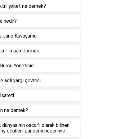
ktif şirket ne demek?
e nedir?
s Juno Kavuşumu
da Timsah Görmek
 Burcu Yöneticisi
re adli yargı çevresi
İşareti
n ne demek?
 dünyasının oscar'ı olarak bilinen
y ödülleri, pandemi nedeniyle ..