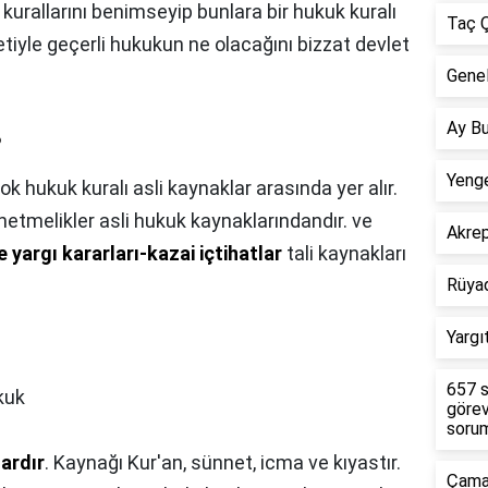
urallarını benimseyip bunlara bir hukuk kuralı
Taç Ç
tiyle geçerli hukukun ne olacağını bizzat devlet
Genel
Ay Bu
?
Yenge
çok hukuk kuralı asli kaynaklar arasında yer alır.
netmelikler asli hukuk kaynaklarındandır. ve
Akre
le yargı kararları-kazai içtihatlar
tali kaynakları
Rüya
Yargı
657 s
kuk
görev
sorum
ardır
. Kaynağı Kur'an, sünnet, icma ve kıyastır.
Çamar