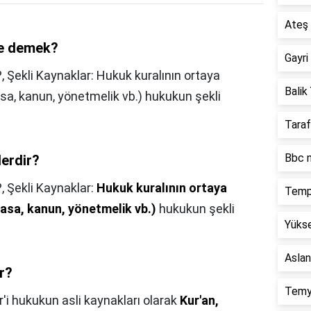
Ateş 
ne demek?
Gayri
, Şekli Kaynaklar: Hukuk kuralının ortaya
Balik 
sa, kanun, yönetmelik vb.) hukukun şekli
Taraf
Bbc n
lerdir?
?,
Şekli Kaynaklar:
Hukuk kuralının ortaya
Temp
asa, kanun, yönetmelik vb.)
hukukun şekli
Yükse
Aslan
r?
Temy
r'i hukukun asli kaynakları olarak
Kur'an,