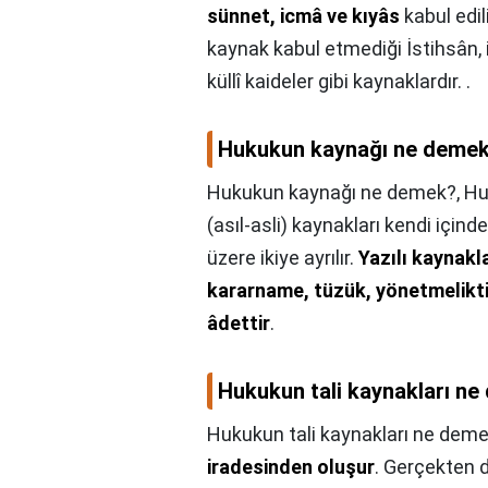
sünnet, icmâ ve kıyâs
kabul edil
kaynak kabul etmediği İstihsân, 
küllî kaideler gibi kaynaklardır. .
Hukukun kaynağı ne deme
Hukukun kaynağı ne demek?,
Hu
(asıl-asli) kaynakları kendi içind
üzere ikiye ayrılır.
Yazılı kaynak
kararname, tüzük, yönetmelikti
âdettir
.
Hukukun tali kaynakları n
Hukukun tali kaynakları ne dem
iradesinden oluşur
. Gerçekten d