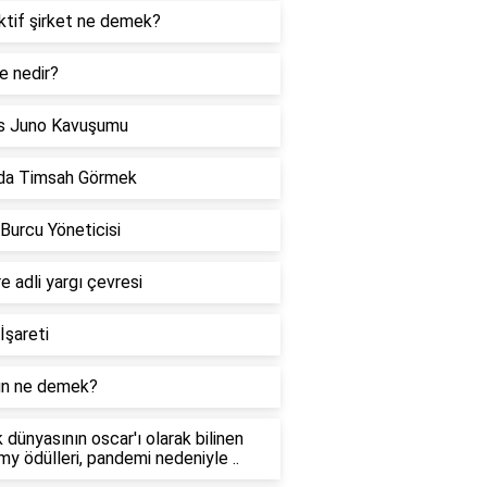
ktif şirket ne demek?
e nedir?
s Juno Kavuşumu
da Timsah Görmek
 Burcu Yöneticisi
re adli yargı çevresi
İşareti
n ne demek?
 dünyasının oscar'ı olarak bilinen
y ödülleri, pandemi nedeniyle ..