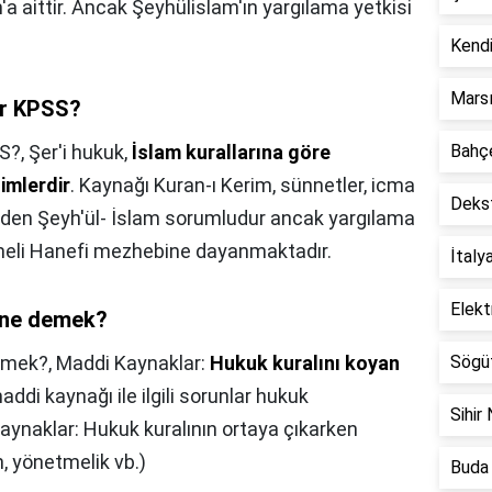
a aittir. Ancak Şeyhülislam'ın yargılama yetkisi
Kendi
Marsı
ir KPSS?
SS?,
Şer'i hukuk,
İslam kurallarına göre
Bahçe
imlerdir
. Kaynağı Kuran-ı Kerim, sünnetler, icma
Dekst
inden Şeyh'ül- İslam sorumludur ancak yargılama
temeli Hanefi mezhebine dayanmaktadır.
İtaly
Elekt
 ne demek?
emek?,
Maddi Kaynaklar:
Hukuk kuralını koyan
Sögüt
di kaynağı ile ilgili sorunlar hukuk
Sihir 
 Kaynaklar: Hukuk kuralının ortaya çıkarken
, yönetmelik vb.)
Buda 