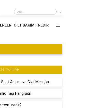
›
Makedonya Gece Hayatı: Eğlence Mekanları ve Kapanış Saatleri
YERLER
CİLT BAKIMI
NEDİR
ON YAZILAR
 Saat Anlamı ve Gizli Mesajları
nlik Taşı Hangisidir
 testi nedir?