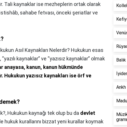
ir. Tali kaynaklar ise mezheplerin ortak olarak
Kolle
istishâb, sahabe fetvası, önceki şeriatlar ve
Kefiy
Venü
k?
Rüya
kukun Asıl Kaynakları Nelerdir? Hukukun esas
e, “yazılı kaynaklar” ve “yazısız kaynaklar” olmak
Balık
lar anayasa, kanun, kanun hükmünde
İyide
r.
Hukukun yazısız kaynakları ise örf ve
Ankh 
Madu
e demek?
ek?,
Hukukun kaynağı tek olup bu da
devlet
Müzik
gramm
e hukuk kurallarını bizzat yeni kurallar koymak