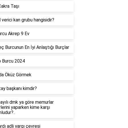
akra Taşı
 verici kan grubu hangisidir?
rcu Akrep 9 Ev
ç Burcunun En İyi Anlaştığı Burçlar
p Burcu 2024
da Öküz Görmek
tay başkanı kimdir?
ayılı dmk ya göre memurlar
lerini yaparken kime karşı
ludur?..
dı adli yargı çevresi