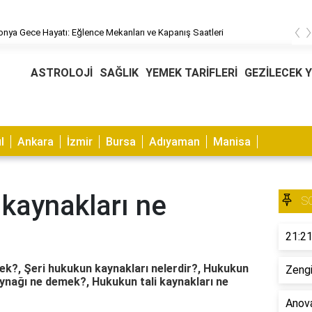
‹
ya Gece Hayatı: Eğlence Mekanları ve Kapanış Saatleri
ASTROLOJİ
SAĞLIK
YEMEK TARİFLERİ
GEZİLECEK 
l
Ankara
İzmir
Bursa
Adıyaman
Manisa
kaynakları ne
S
21:21
ek?, Şeri hukukun kaynakları nelerdir?, Hukukun
Zengi
aynağı ne demek?, Hukukun tali kaynakları ne
Anova