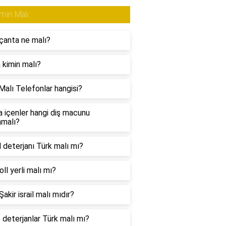
min Malı
çanta ne malı?
 kimin malı?
Malı Telefonlar hangisi?
a içenler hangi diş macunu
nmalı?
l deterjanı Türk malı mı?
ll yerli malı mı?
akir israil malı mıdır?
 deterjanlar Türk malı mı?