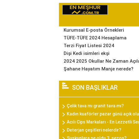
Kurumsal E-posta Örnekleri
TÜFE-TÜFE 2024 Hesaplama
Terzi Fiyat Listesi 2024
Dişi Kedi isimleri ekşi
2024 2025 Okullar Ne Zaman Açıl
Şahane Hayatım Manje nerede?
SON BAŞLIKLAR
Çelik tava mı granit tava mı?
Kadın kuaförler pazar günü açık olu
Acılı Cips Markaları - En Lezzetli S
Deterjan çeşitleri nelerdir?
Suskunlara ne oldu 3. sezon?