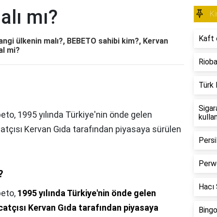
alı mı?
Ki
Kaft 
ngi ülkenin malı?, BEBETO sahibi kim?, Kervan
al mi?
Rioba
Türk 
Sigar
to, 1995 yılında Türkiye'nin önde gelen
kulla
catçısı Kervan Gıda tarafından piyasaya sürülen
Persi
Perwo
?
Hacı Ş
eto,
1995 yılında Türkiye'nin önde gelen
acatçısı Kervan Gıda tarafından piyasaya
Bingo