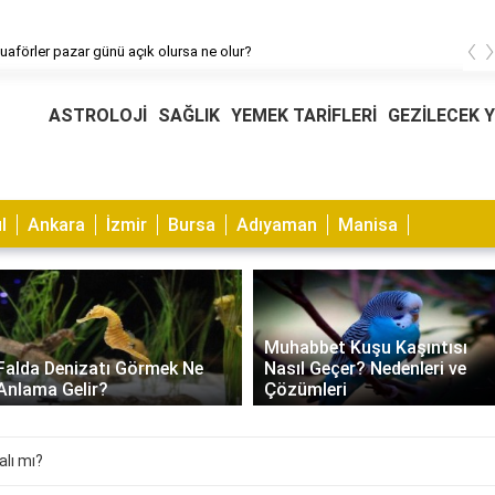
‹
uaförler pazar günü açık olursa ne olur?
ASTROLOJİ
SAĞLIK
YEMEK TARİFLERİ
GEZİLECEK 
l
Ankara
İzmir
Bursa
Adıyaman
Manisa
Muhabbet Kuşu Kaşıntısı
Falda Denizatı Görmek Ne
Nasıl Geçer? Nedenleri ve
Anlama Gelir?
Çözümleri
lı mı?