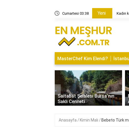
Yeni
zar günü açık olursa ne olur?
Cumartesi 03:38
Kadın k
MasterChef Kim Elendi?
İstanbu
‹
İsminin Anlamı Nedir?
Saitabat Şelalesi Bursa’nın
 ve Özellikleri
Saklı Cenneti
Anasayfa
Kimin Malı
Bebeto Türk ma