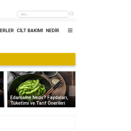
›
Kadın kuaförler pazar günü açık olursa ne olur?
YERLER
CİLT BAKIMI
NEDİR
Blog
›
Villa Kapısı Tasarım Tr
Edamame Nedir? Faydaları,
| Modern, Klasik ve
Tüketimi ve Tarif Önerileri
Minimalist Modeller