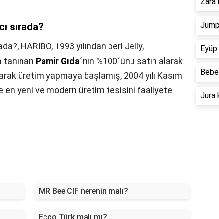
Zara 
Jump 
cı sırada?
rada?,
HARIBO, 1993 yılından beri Jelly,
Eyüp 
a tanınan
Pamir Gıda
´nın %100´ünü satın alarak
Bebek
larak üretim yapmaya başlamış, 2004 yılı Kasım
 en yeni ve modern üretim tesisini faaliyete
Jura 
MR Bee CIF nerenin malı?
Ecco Türk malı mı?