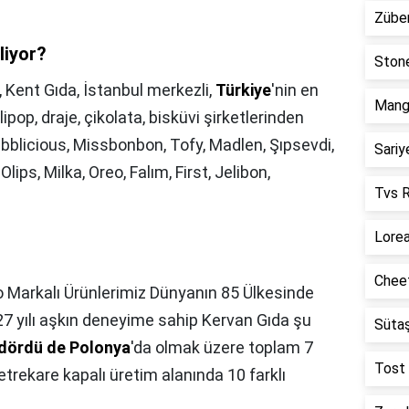
Züber
liyor?
Stone
,
Kent Gıda, İstanbul merkezli,
Türkiye
'nin en
Mango
ipop, draje, çikolata, bisküvi şirketlerinden
ubblicious, Missbonbon, Tofy, Madlen, Şıpsevdi,
Sariy
Olips, Milka, Oreo, Falım, First, Jelibon,
Tvs R
Lorea
Cheet
 Markalı Ürünlerimiz Dünyanın 85 Ülkesinde
 27 yılı aşkın deneyime sahip Kervan Gıda şu
Sütaş
, dördü de Polonya
'da olmak üzere toplam 7
Tost 
trekare kapalı üretim alanında 10 farklı