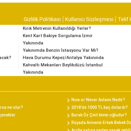
Gizlilik Politikası
Kullanıcı Sözleşmesi
Telif 
Kırık Metrenin Kullanıldığı Yerler?
Kent Kart Bakiye Sorgulama İzmir
Yakınında
Yakınımda Benzin İstasyonu Var Mı?
acak?
Hava Durumu Kepez/Antalya Yakınında
Kahvaltı Mekanları Beylikdüzü İstanbul
Yakınında
Now or Never Anlamı Nedir?
rsa ne olur?
2018'de 1000 TL kaç dolardı?
eçenekler
Burak Öz Çivit kimin oğludur?
Rüyada Annenin Erkek Bebek 
Açığa satışa neden yasak geldi