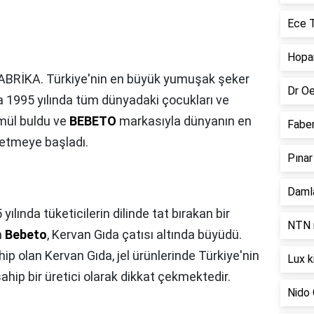
Ece T
Hopar
ABRİKA. Türkiye'nin en büyük yumuşak şeker
Dr Oe
da 1995 yılında tüm dünyadaki çocukları ve
rmül buldu ve
BEBETO
markasıyla dünyanın en
Faber
retmeye başladı.
Pınar
Damla
yılında tüketicilerin dilinde tat bırakan bir
NTN r
n
Bebeto
, Kervan Gıda çatısı altında büyüdü.
olan Kervan Gıda, jel ürünlerinde Türkiye'nin
Lux k
hip bir üretici olarak dikkat çekmektedir.
Nido 