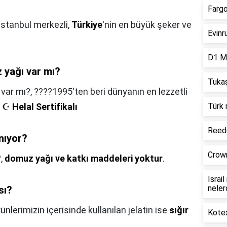
Fargo
İstanbul merkezli,
Türkiye
'nin en büyük şeker ve
Evinr
D1 Mi
yağı var mı?
Tukaş
var mı?,
????1995'ten beri dünyanın en lezzetli
. ☪️
Helal Sertifikalı
Türk 
Reede
nıyor?
Crown
?,
domuz yağı ve katkı maddeleri yoktur
.
Israi
neler
sı?
ünlerimizin içerisinde kullanılan jelatin ise
sığır
Kotex