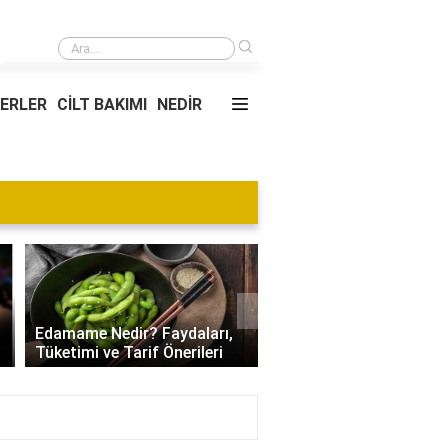
›
Türkiye Çin arası kaç km?
YERLER
CİLT BAKIMI
NEDİR
Blog
›
Villa Kapısı Tasarım Tr
Edamame Nedir? Faydaları,
| Modern, Klasik ve
Tüketimi ve Tarif Önerileri
Minimalist Modeller