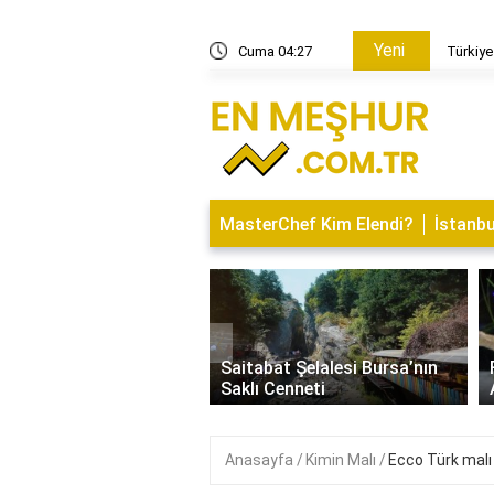
Yeni
 kaç km?
Cuma 04:27
Türkiye
MasterChef Kim Elendi?
İstanbu
‹
İsminin Anlamı Nedir?
Saitabat Şelalesi Bursa’nın
 ve Özellikleri
Saklı Cenneti
Anasayfa
Kimin Malı
Ecco Türk malı