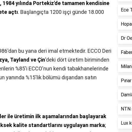
, 1984 yılında Portekiz'de tamamen kendisine
Ece T
mete açtı
. Başlangıçta 1200 işçi günde 18.000
Hopar
Dr Oe
86'dan bu yana deri imal etmektedir. ECCO Deri
Faber
ya, Tayland ve Çin
'deki dört üretim biriminden
Milan
erilerin %85'i ECCO'nun kendi tabakhanelerinde
un yanında %15'lik bölümü dışarıdan satın
Pınar
Damla
NTN r
riler ile üretimin ilk aşamalarından başlayarak
Lux k
üksek kalite standartlarını uygulayan marka
;