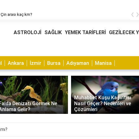
‹
 Çin arası kaç km?
ASTROLOJİ
SAĞLIK
YEMEK TARİFLERİ
GEZİLECEK 
l
Ankara
İzmir
Bursa
Adıyaman
Manisa
Muhabbet Kuşu Kaşıntısı
Falda Denizatı Görmek Ne
Nasıl Geçer? Nedenleri ve
Anlama Gelir?
Çözümleri
 mı?