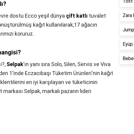
Tost 
lı?
vre dostu Ecco yeşil dünya
çift katlı
tuvalet
Zara 
dönüştürülmüş kağıt kullanılarak,17 ağacın
Jump 
rımızı koruruz.
Eyüp 
hangisi?
Bebek
i?,
Selpak
'ın yanı sıra Solo, Silen, Servis ve Viva
vden 1'inde Eczacıbaşı Tüketim Ürünleri'nin kağıt
klentilerini en iyi karşılayan ve tüketicinin
ıt markası Selpak, markalı pazarın lideri