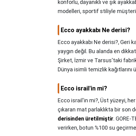
konforlu, dayanıklı ve şık ayakk
modelleri, sportif stiliyle müşter
Ecco ayakkabı Ne derisi?
Ecco ayakkabı Ne derisi?,
Geri k
yaygın değil. Bu alanda en dikkat 
Şirket, İzmir ve Tarsus'taki fab
Dünya isimli temizlik kağıtlarını
Ecco israil'in mi?
Ecco israil'in mi?,
Üst yüzeyi, her
çıkaran mat parlaklıkta bir so
derisinden üretilmiştir
. GORE-TE
verirken, botun %100 su geçirme