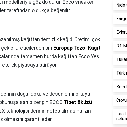
abı modelleriyle göz doldurur. Ecco sneaker
Nido 
iler tarafından oldukça beğenilir.
Fargo
Evinr
azanılmış kağıttan temizlik kağıdı üretimi çok
D1 Mi
çekici üreticilerden biri
Europap Tezol Kağıt
.
rikalarında tamamen hurda kağıttan Ecco Yeşil
Tukaş
 üreterek piyasaya sürüyor.
Türk 
Reede
 derinin doğal doku ve desenlerini ortaya
Crown
n dokunuşa sahip zengin ECCO
Tibet öküzü
X teknolojisi derinin nefes almasına izin
Israi
z olmasını garanti eder.
neler