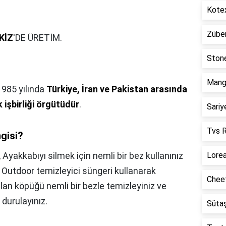
Kotex
Züber
KİZ
'DE ÜRETİM.
Stone
Mango
1985 yılında
Türkiye, İran ve Pakistan arasında
işbirliği örgütüdür
.
Sariy
Tvs R
ngisi?
,
Ayakkabıyı silmek için nemli bir bez kullanınız
Lorea
Outdoor temizleyici süngeri kullanarak
Cheet
lan köpüğü nemli bir bezle temizleyiniz ve
durulayınız.
Sütaş