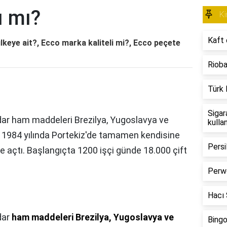
ı mı?
Ki
Kaft 
lkeye ait?, Ecco marka kaliteli mi?, Ecco peçete
Rioba
Türk 
Sigar
adar ham maddeleri Brezilya, Yugoslavya ve
kulla
 1984 yılında Portekiz'de tamamen kendisine
Persi
ete açtı. Başlangıçta 1200 işçi günde 18.000 çift
Perwo
Hacı Ş
dar
ham maddeleri Brezilya, Yugoslavya ve
Bingo