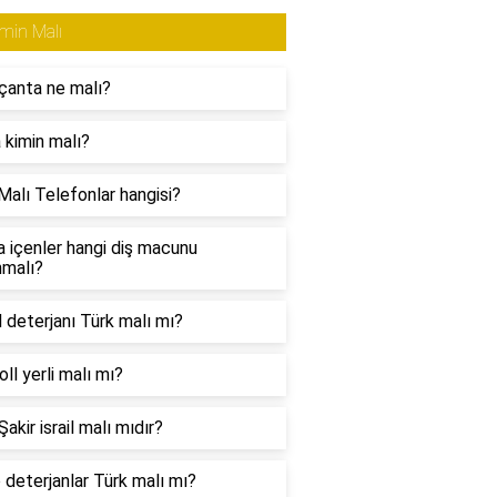
min Malı
çanta ne malı?
 kimin malı?
Malı Telefonlar hangisi?
a içenler hangi diş macunu
nmalı?
l deterjanı Türk malı mı?
ll yerli malı mı?
akir israil malı mıdır?
 deterjanlar Türk malı mı?