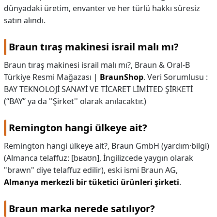
dünyadaki üretim, envanter ve her türlü hakkı süresiz
satın alındı.
Braun tıraş makinesi israil malı mı?
Braun tıraş makinesi israil malı mı?,
Braun & Oral-B
Türkiye Resmi Mağazası |
BraunShop
. Veri Sorumlusu :
BAY TEKNOLOJİ SANAYİ VE TİCARET LİMİTED ŞİRKETİ
(“BAY” ya da ''Şirket'' olarak anılacaktır.)
Remington hangi ülkeye ait?
Remington hangi ülkeye ait?,
Braun GmbH (yardım·bilgi)
(Almanca telaffuz: [bʁaʊn], İngilizcede yaygın olarak
"brawn" diye telaffuz edilir), eski ismi Braun AG,
Almanya merkezli bir tüketici ürünleri şirketi
.
Braun marka nerede satılıyor?