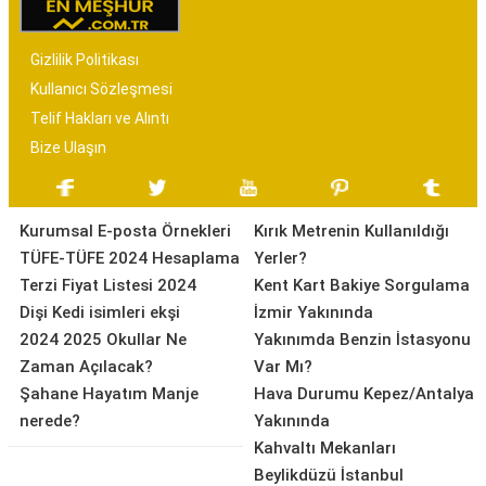
Gizlilik Politikası
Kullanıcı Sözleşmesi
Telif Hakları ve Alıntı
Bize Ulaşın
Kurumsal E-posta Örnekleri
Kırık Metrenin Kullanıldığı
TÜFE-TÜFE 2024 Hesaplama
Yerler?
Terzi Fiyat Listesi 2024
Kent Kart Bakiye Sorgulama
Dişi Kedi isimleri ekşi
İzmir Yakınında
2024 2025 Okullar Ne
Yakınımda Benzin İstasyonu
Zaman Açılacak?
Var Mı?
Şahane Hayatım Manje
Hava Durumu Kepez/Antalya
nerede?
Yakınında
Kahvaltı Mekanları
Beylikdüzü İstanbul