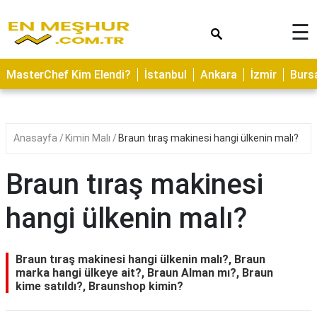
×
☰
ASTROLOJİ
MasterChef Kim Elendi?
İstanbul
Ankara
İzmir
Burs
SAĞLIK
YEMEK
TARİFLERİ
Anasayfa
Kimin Malı
Braun tıraş makinesi hangi ülkenin malı?
GEZİLECEK
YERLER
Braun tıraş makinesi
CİLT
hangi ülkenin malı?
BAKIMI
NEDİR
Braun tıraş makinesi hangi ülkenin malı?, Braun
KAMP
marka hangi ülkeye ait?, Braun Alman mı?, Braun
kime satıldı?, Braunshop kimin?
ALANLARI
HAMİLELİK