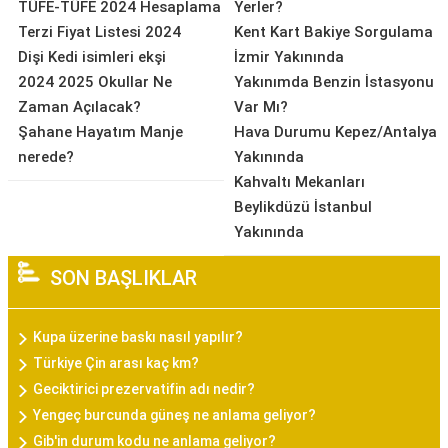
TÜFE-TÜFE 2024 Hesaplama
Yerler?
Terzi Fiyat Listesi 2024
Kent Kart Bakiye Sorgulama
Dişi Kedi isimleri ekşi
İzmir Yakınında
2024 2025 Okullar Ne
Yakınımda Benzin İstasyonu
Zaman Açılacak?
Var Mı?
Şahane Hayatım Manje
Hava Durumu Kepez/Antalya
nerede?
Yakınında
Kahvaltı Mekanları
Beylikdüzü İstanbul
Yakınında
SON BAŞLIKLAR
Kupa üzerine baskı nasıl yapılır?
Türkiye Çin arası kaç km?
Geciktirici prezervatifin adı nedir?
Yengeç burcunda güneş ne anlama geliyor?
Gib'in durum kodu ne anlama geliyor?