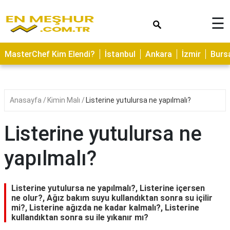
×
☰
ASTROLOJİ
MasterChef Kim Elendi?
İstanbul
Ankara
İzmir
Burs
SAĞLIK
YEMEK
TARİFLERİ
Anasayfa
Kimin Malı
Listerine yutulursa ne yapılmalı?
GEZİLECEK
YERLER
Listerine yutulursa ne
CİLT
yapılmalı?
BAKIMI
NEDİR
Listerine yutulursa ne yapılmalı?, Listerine içersen
KAMP
ne olur?, Ağız bakım suyu kullandıktan sonra su içilir
mi?, Listerine ağızda ne kadar kalmalı?, Listerine
ALANLARI
kullandıktan sonra su ile yıkanır mı?
HAMİLELİK