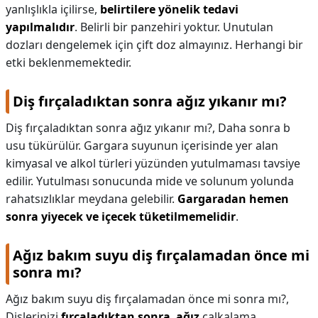
yanlışlıkla içilirse,
belirtilere yönelik tedavi
yapılmalıdır
. Belirli bir panzehiri yoktur. Unutulan
dozları dengelemek için çift doz almayınız. Herhangi bir
etki beklenmemektedir.
Diş fırçaladıktan sonra ağız yıkanır mı?
Diş fırçaladıktan sonra ağız yıkanır mı?,
Daha sonra b
usu tükürülür. Gargara suyunun içerisinde yer alan
kimyasal ve alkol türleri yüzünden yutulmaması tavsiye
edilir. Yutulması sonucunda mide ve solunum yolunda
rahatsızlıklar meydana gelebilir.
Gargaradan hemen
sonra yiyecek ve içecek tüketilmemelidir
.
Ağız bakım suyu diş fırçalamadan önce mi
sonra mı?
Ağız bakım suyu diş fırçalamadan önce mi sonra mı?,
Dişlerinizi
fırçaladıktan sonra
,
ağız
çalkalama