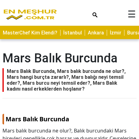
×
☰
ASTROLOJİ
MasterChef Kim Elendi?
İstanbul
Ankara
İzmir
Burs
SAĞLIK
YEMEK
Mars Balık Burcunda
TARİFLERİ
GEZİLECEK
Mars Balık Burcunda, Mars balık burcunda ne olur?,
YERLER
Mars hangi burçta zararlı?, Mars balığı neyi temsil
eder?, Mars burcu neyi temsil eder?, Mars Balık
CİLT
kadını nasıl erkeklerden hoşlanır?
BAKIMI
NEDİR
Mars Balık Burcunda
KAMP
ALANLARI
Mars balık burcunda ne olur?, Balık burcundaki Mars
bireyleri genellikle çok hassas ve duygusaldır. Çevrelerine
HAMİLELİK