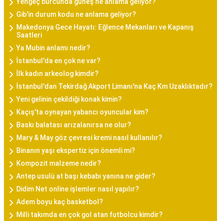
Yengeç burcunda güneş ne anlama geliyor?
Gib'in durum kodu ne anlama geliyor?
Makedonya Gece Hayatı: Eğlence Mekanları ve Kapanış
Saatleri
Ya Mubin anlamı nedir?
İstanbul'da en çok ne var?
İlk kadın arkeolog kimdir?
İstanbul'dan Tekirdağ Akport Limanı'na Kaç Km Uzaklıktadır?
Yeni gelinin çekildiği konak kimin?
Kaçış'ta oynayan yabancı oyuncular kim?
Baskı balatası arızalanırsa ne olur?
Mary & May göz çevresi kremi nasıl kullanılır?
Binanın yaşı ekspertiz için önemli mi?
Kompozit malzeme nedir?
Antep usulü at başı kebabı yanına ne gider?
Didim Net online işlemler nasıl yapılır?
Adem boyu kaç basketbol?
Milli takımda en çok gol atan futbolcu kimdir?