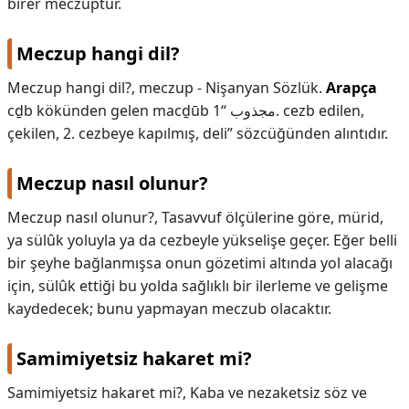
birer meczuptur.
Meczup hangi dil?
Meczup hangi dil?,
meczup - Nişanyan Sözlük.
Arapça
cḏb kökünden gelen macḏūb مجذوب “1. cezb edilen,
çekilen, 2. cezbeye kapılmış, deli” sözcüğünden alıntıdır.
Meczup nasıl olunur?
Meczup nasıl olunur?,
Tasavvuf ölçülerine göre, mürid,
ya sülûk yoluyla ya da cezbeyle yükselişe geçer. Eğer belli
bir şeyhe bağlanmışsa onun gözetimi altında yol alacağı
için, sülûk ettiği bu yolda sağlıklı bir ilerleme ve gelişme
kaydedecek; bunu yapmayan meczub olacaktır.
Samimiyetsiz hakaret mi?
Samimiyetsiz hakaret mi?,
Kaba ve nezaketsiz söz ve