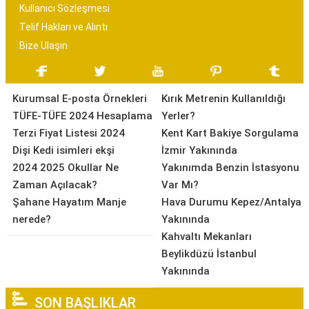
Kullanıcı Sözleşmesi
Telif Hakları ve Alıntı
Bize Ulaşın
Kurumsal E-posta Örnekleri
Kırık Metrenin Kullanıldığı
TÜFE-TÜFE 2024 Hesaplama
Yerler?
Terzi Fiyat Listesi 2024
Kent Kart Bakiye Sorgulama
Dişi Kedi isimleri ekşi
İzmir Yakınında
2024 2025 Okullar Ne
Yakınımda Benzin İstasyonu
Zaman Açılacak?
Var Mı?
Şahane Hayatım Manje
Hava Durumu Kepez/Antalya
nerede?
Yakınında
Kahvaltı Mekanları
Beylikdüzü İstanbul
Yakınında
SON BAŞLIKLAR