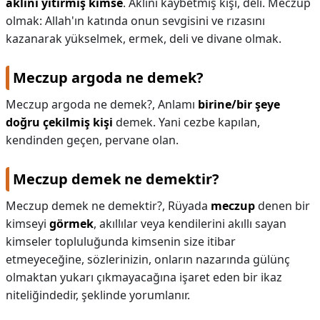
aklını yitirmiş kimse
. Aklını kaybetmiş kişi, deli. Meczup
olmak: Allah'ın katında onun sevgisini ve rızasını
KAPLICALAR
kazanarak yükselmek, ermek, deli ve divane olmak.
İLETİŞİM
Meczup argoda ne demek?
Meczup argoda ne demek?,
Anlamı
birine/bir şeye
doğru çekilmiş kişi
demek. Yani cezbe kapılan,
kendinden geçen, pervane olan.
Meczup demek ne demektir?
Meczup demek ne demektir?,
Rüyada
meczup
denen bir
kimseyi
görmek
, akıllılar veya kendilerini akıllı sayan
kimseler topluluğunda kimsenin size itibar
etmeyeceğine, sözlerinizin, onların nazarında gülünç
olmaktan yukarı çıkmayacağına işaret eden bir ikaz
niteliğindedir, şeklinde yorumlanır.