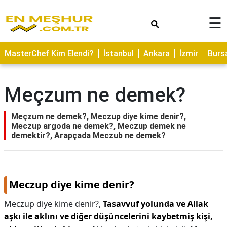
×
☰
ASTROLOJİ
MasterChef Kim Elendi?
İstanbul
Ankara
İzmir
Burs
SAĞLIK
YEMEK
Meçzum ne demek?
TARİFLERİ
GEZİLECEK
Meçzum ne demek?, Meczup diye kime denir?,
YERLER
Meczup argoda ne demek?, Meczup demek ne
demektir?, Arapçada Meczub ne demek?
CİLT
BAKIMI
NEDİR
Meczup diye kime denir?
KAMP
Meczup diye kime denir?,
Tasavvuf yolunda ve Allak
ALANLARI
aşkı ile aklını ve diğer düşüncelerini kaybetmiş kişi,
HAMİLELİK