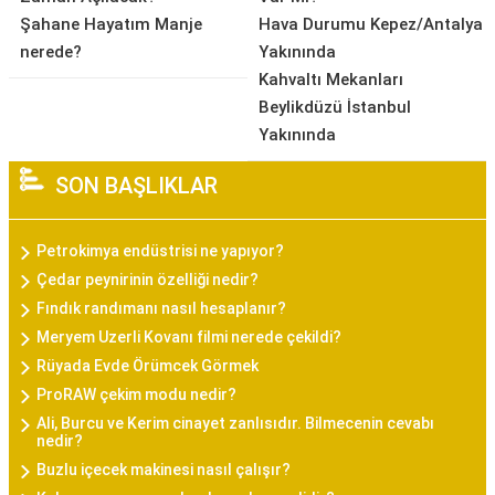
Şahane Hayatım Manje
Hava Durumu Kepez/Antalya
nerede?
Yakınında
Kahvaltı Mekanları
Beylikdüzü İstanbul
Yakınında
SON BAŞLIKLAR
Petrokimya endüstrisi ne yapıyor?
Çedar peynirinin özelliği nedir?
Fındık randımanı nasıl hesaplanır?
Meryem Uzerli Kovanı filmi nerede çekildi?
Rüyada Evde Örümcek Görmek
ProRAW çekim modu nedir?
Ali, Burcu ve Kerim cinayet zanlısıdır. Bilmecenin cevabı
nedir?
Buzlu içecek makinesi nasıl çalışır?