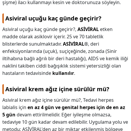
şişme) ilacı kullanmayı kesin ve doktorunuza söyleyin.
Asiviral uçuğu kaç günde geçirir?
Asiviral uçuğu kaç günde geçirir?,
ASİVİRAL
etken
madde olarak asiklovir içerir. 25 ve 70 tabletlik
blisterlerde sunulmaktadır.
ASİVİRAL
®, deri
enfeksiyonlarında (uçuk), suçiçeğinde, zonada (Sinir
iltihabına bağlı ağrılı bir deri hastalığı), AIDS ve kemik iliği
naklini takiben ciddi bağışıklık sistemi yetersizliği olan
hastaların tedavisinde
kullanılır
.
Asiviral krem ağız içine sürülür mü?
Asiviral krem ağız içine sürülür mü?,
Tedavi herpes
labialis için
en az 4 gün ve genital herpes için de en az
5 gün
devam ettirilmelidir. Eğer iyileşme olmazsa,
tedaviye 10 gün kadar devam edilebilir. Uygulama yolu ve
metodu: ASİVİRAL'den az bir miktar etkilenmiş bölgeye