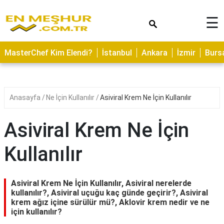
×
☰
ASTROLOJİ
MasterChef Kim Elendi?
İstanbul
Ankara
İzmir
Burs
SAĞLIK
YEMEK
TARİFLERİ
Anasayfa
Ne İçin Kullanılır
Asiviral Krem Ne İçin Kullanılır
GEZİLECEK
YERLER
Asiviral Krem Ne İçin
CİLT
Kullanılır
BAKIMI
NEDİR
Asiviral Krem Ne İçin Kullanılır, Asiviral nerelerde
KAMP
kullanılır?, Asiviral uçuğu kaç günde geçirir?, Asiviral
krem ağız içine sürülür mü?, Aklovir krem nedir ve ne
ALANLARI
için kullanılır?
HAMİLELİK