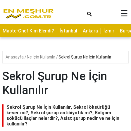
×
☰
ASTROLOJİ
MasterChef Kim Elendi?
İstanbul
Ankara
İzmir
Burs
SAĞLIK
YEMEK
TARİFLERİ
Anasayfa
Ne İçin Kullanılır
Sekrol Şurup Ne İçin Kullanılır
GEZİLECEK
YERLER
Sekrol Şurup Ne İçin
CİLT
Kullanılır
BAKIMI
NEDİR
Sekrol Şurup Ne İçin Kullanılır, Sekrol öksürüğü
KAMP
keser mi?, Sekrol şurup antibiyotik mi?, Balgam
sökücü ilaçlar nelerdir?, Asist şurup nedir ve ne için
ALANLARI
kullanılır?
HAMİLELİK