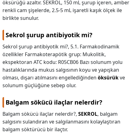
öksürüğü azaltır. SEKROL, 150 mL şurup içeren, amber
renkli cam şişelerde, 2.5-5 mL işaretli kaşık ölçek ile
birlikte sunulur.
Sekrol şurup antibiyotik mi?
Sekrol şurup antibiyotik mi?,
5.1. Farmakodinamik
özellikler Farmakoterapötik grup: Mukolitik,
ekspektoran ATC kodu: R05CB06 Bazı solunum yolu
hastalıklarında mukus salgısının koyu ve yapışkan
olması, dışarı atılmasını engellediğinden
öksürük
ve
solunum güçlüğüne sebep olur.
Balgam sökücü ilaçlar nelerdir?
Balgam sökücü ilaçlar nelerdir?,
SEKROL
, balgam
salgısını sulandıran ve salgılanmasını kolaylaştıran
balgam söktürücü bir ilaçtır.