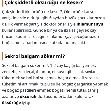
Çok şiddetli öksürüğü ne keser?
Çok şiddetli öksürüğü ne keser?,
Öksürüğe karşı,
yetişkinlerde olduğu gibi 6 aydan büyük çocuklarınızda
da ılık vermek şartıyla doktor önerisiyle
ıhlamur suyu
kullanabilirsiniz. Günde bir ya da iki kez çeyrek çay
fincanı kadar içireceğiniz ıhlamur çayı çocuğunuzun
boğazının rahatlamasına katkıda bulunacaktır.
Sekrol balgam söker mi?
Sekrol balgam söker mi?,
1-2 çay kaşığı bal yemek,
zencefil, zerdeçal, ıhlamur, et suyu gibi sıcak sıvılar
tüketmek ve bol bol su içmek başta olmak üzere sıvı
tüketimini artırmak, tuzlu su ile boğaz gargarası yapmak
ve boğaz pastilleri emmek boğazı nemli tutar, tahrişi
azaltır ve
öksürük
dürtüsünü ortadan kaldırarak
öksürüğe
iyi gelir.