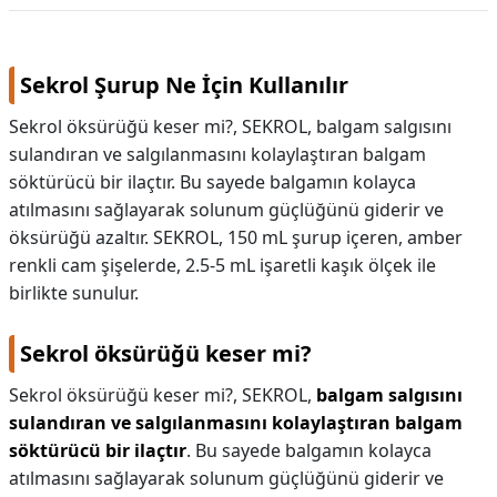
KAPLICALAR
Sekrol Şurup Ne İçin Kullanılır
İLETİŞİM
Sekrol öksürüğü keser mi?, SEKROL, balgam salgısını
sulandıran ve salgılanmasını kolaylaştıran balgam
söktürücü bir ilaçtır. Bu sayede balgamın kolayca
atılmasını sağlayarak solunum güçlüğünü giderir ve
öksürüğü azaltır. SEKROL, 150 mL şurup içeren, amber
renkli cam şişelerde, 2.5-5 mL işaretli kaşık ölçek ile
birlikte sunulur.
Sekrol öksürüğü keser mi?
Sekrol öksürüğü keser mi?,
SEKROL,
balgam salgısını
sulandıran ve salgılanmasını kolaylaştıran balgam
söktürücü bir ilaçtır
. Bu sayede balgamın kolayca
atılmasını sağlayarak solunum güçlüğünü giderir ve