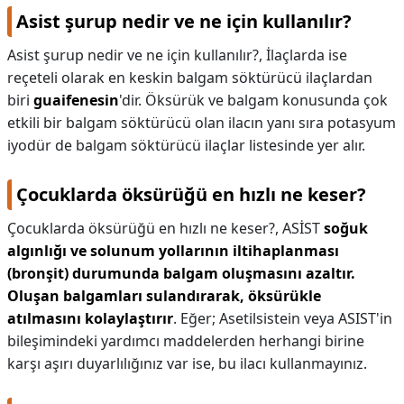
Asist şurup nedir ve ne için kullanılır?
Asist şurup nedir ve ne için kullanılır?,
İlaçlarda ise
reçeteli olarak en keskin balgam söktürücü ilaçlardan
biri
guaifenesin
'dir. Öksürük ve balgam konusunda çok
etkili bir balgam söktürücü olan ilacın yanı sıra potasyum
iyodür de balgam söktürücü ilaçlar listesinde yer alır.
Çocuklarda öksürüğü en hızlı ne keser?
Çocuklarda öksürüğü en hızlı ne keser?,
ASİST
soğuk
algınlığı ve solunum yollarının iltihaplanması
(bronşit) durumunda balgam oluşmasını azaltır.
Oluşan balgamları sulandırarak, öksürükle
atılmasını kolaylaştırır
. Eğer; Asetilsistein veya ASIST'in
bileşimindeki yardımcı maddelerden herhangi birine
karşı aşırı duyarlılığınız var ise, bu ilacı kullanmayınız.