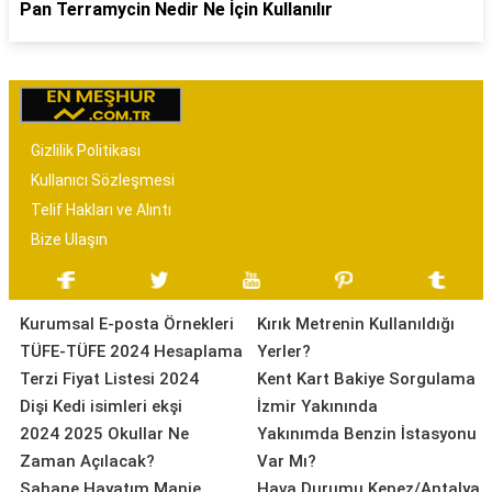
Pan Terramycin Nedir Ne İçin Kullanılır
Gizlilik Politikası
Kullanıcı Sözleşmesi
Telif Hakları ve Alıntı
Bize Ulaşın
Kurumsal E-posta Örnekleri
Kırık Metrenin Kullanıldığı
TÜFE-TÜFE 2024 Hesaplama
Yerler?
Terzi Fiyat Listesi 2024
Kent Kart Bakiye Sorgulama
Dişi Kedi isimleri ekşi
İzmir Yakınında
2024 2025 Okullar Ne
Yakınımda Benzin İstasyonu
Zaman Açılacak?
Var Mı?
Şahane Hayatım Manje
Hava Durumu Kepez/Antalya