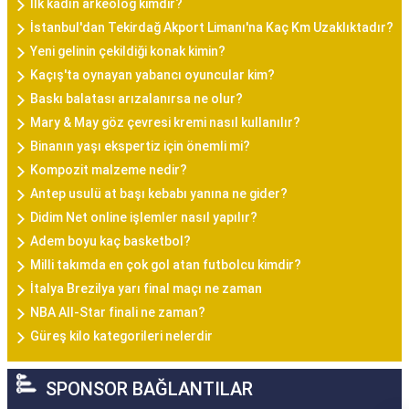
İlk kadın arkeolog kimdir?
İstanbul'dan Tekirdağ Akport Limanı'na Kaç Km Uzaklıktadır?
Yeni gelinin çekildiği konak kimin?
Kaçış'ta oynayan yabancı oyuncular kim?
Baskı balatası arızalanırsa ne olur?
Mary & May göz çevresi kremi nasıl kullanılır?
Binanın yaşı ekspertiz için önemli mi?
Kompozit malzeme nedir?
Antep usulü at başı kebabı yanına ne gider?
Didim Net online işlemler nasıl yapılır?
Adem boyu kaç basketbol?
Milli takımda en çok gol atan futbolcu kimdir?
İtalya Brezilya yarı final maçı ne zaman
NBA All-Star finali ne zaman?
Güreş kilo kategorileri nelerdir
SPONSOR BAĞLANTILAR