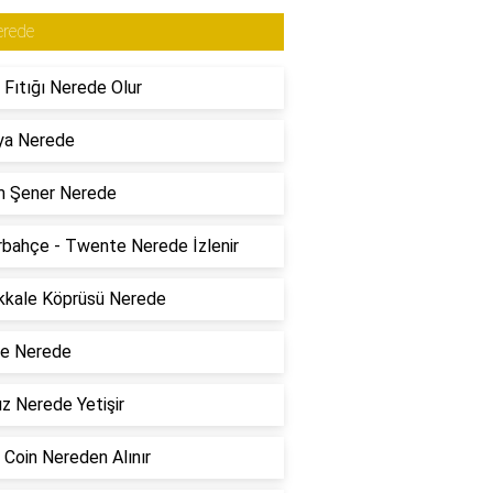
erede
 Fıtığı Nerede Olur
ya Nerede
m Şener Nerede
bahçe - Twente Nerede İzlenir
kkale Köprüsü Nerede
re Nerede
z Nerede Yetişir
 Coin Nereden Alınır