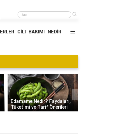
›
Harçlar Vergi Dairesi Müdürlüğü nereye taşındı?
YERLER
CİLT BAKIMI
NEDİR
Blog
›
Villa Kapısı Tasarım Tr
Edamame Nedir? Faydaları,
| Modern, Klasik ve
Tüketimi ve Tarif Önerileri
Minimalist Modeller