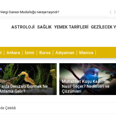
‹
 Vergi Dairesi Müdürlüğü nereye taşındı?
ASTROLOJİ
SAĞLIK
YEMEK TARİFLERİ
GEZİLECEK 
l
Ankara
İzmir
Bursa
Adıyaman
Manisa
Muhabbet Kuşu Kaşıntısı
Falda Denizatı Görmek Ne
Nasıl Geçer? Nedenleri ve
Anlama Gelir?
Çözümleri
ede Çekildi