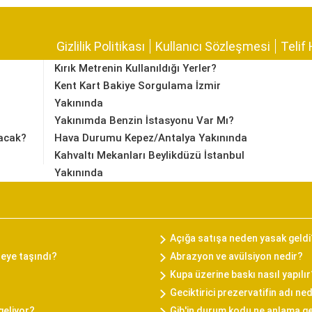
Gizlilik Politikası
Kullanıcı Sözleşmesi
Telif 
Kırık Metrenin Kullanıldığı Yerler?
Kent Kart Bakiye Sorgulama İzmir
Yakınında
Yakınımda Benzin İstasyonu Var Mı?
acak?
Hava Durumu Kepez/Antalya Yakınında
Kahvaltı Mekanları Beylikdüzü İstanbul
Yakınında
Açığa satışa neden yasak geldi
reye taşındı?
Abrazyon ve avülsiyon nedir?
Kupa üzerine baskı nasıl yapılır
Geciktirici prezervatifin adı ned
geliyor?
Gib'in durum kodu ne anlama ge