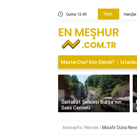
Yeni
resi Müdürlüğü nereye taşındı?
Cuma 12:45
Harçlar
MasterChef Kim Elendi?
İstanbu
‹
İsminin Anlamı Nedir?
Saitabat Şelalesi Bursa’nın
 ve Özellikleri
Saklı Cenneti
Anasayfa
Nerede
Misafir Dizisi Ner