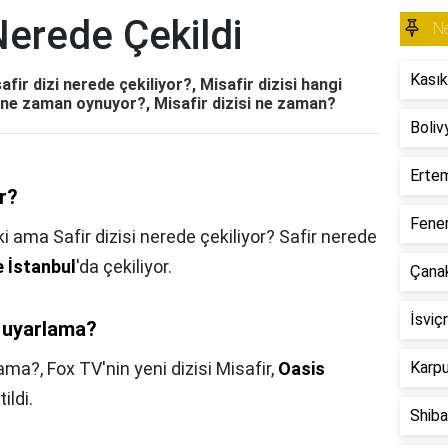
 Nerede Çekildi
N
Kasık
afir dizi nerede çekiliyor?, Misafir dizisi hangi
i ne zaman oynuyor?, Misafir dizisi ne zaman?
Boliv
Erte
or?
Fener
i ama Safir dizisi nerede çekiliyor? Safir nerede
e İstanbul
'da çekiliyor.
Çana
İsviç
n uyarlama?
rlama?,
Fox TV'nin yeni dizisi Misafir,
Oasis
Karpu
ildi.
Shiba