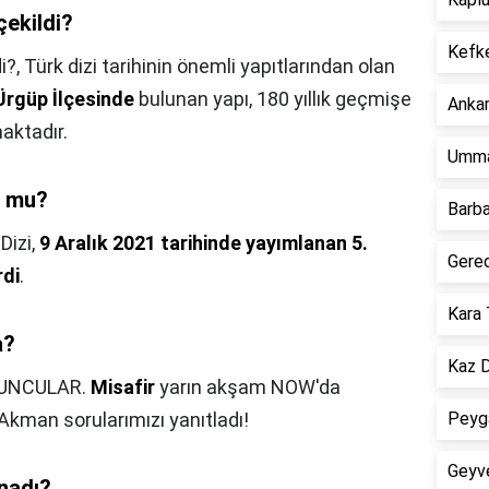
çekildi?
Kefk
i?,
Türk dizi tarihinin önemli yapıtlarından olan
Ürgüp İlçesinde
bulunan yapı, 180 yıllık geçmişe
Ankar
aktadır.
Umma
r mu?
Barba
,
Dizi,
9 Aralık 2021 tarihinde yayımlanan 5.
Gere
rdi
.
Kara 
a?
Kaz D
UNCULAR.
Misafir
yarın akşam NOW'da
kman sorularımızı yanıtladı!
Peyga
Geyv
ynadı?