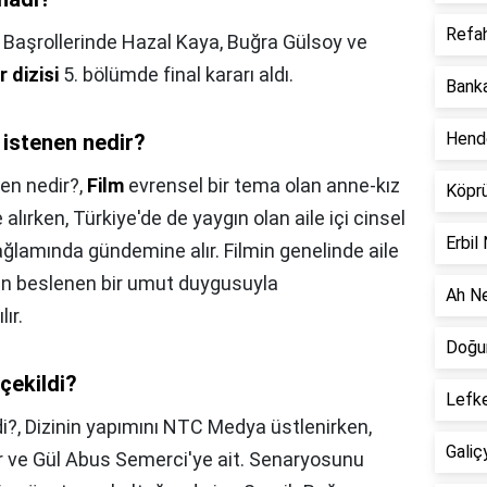
Refah
,
Başrollerinde Hazal Kaya, Buğra Gülsoy ve
r dizisi
5. bölümde final kararı aldı.
Banka
Hend
 istenen nedir?
nen nedir?,
Film
evrensel bir tema olan anne-kız
Köpr
alırken, Türkiye'de de yaygın olan aile içi cinsel
Erbil
ağlamında gündemine alır. Filmin genelinde aile
iden beslenen bir umut duygusuyla
Ah Ne
ır.
Doğum
çekildi?
Lefke
i?,
Dizinin yapımını NTC Medya üstlenirken,
Galiç
er ve Gül Abus Semerci'ye ait. Senaryosunu