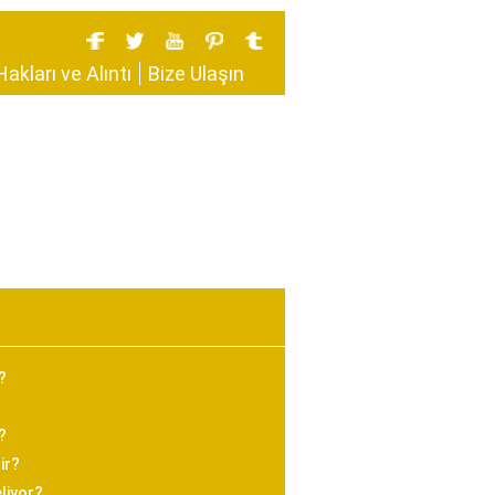
Hakları ve Alıntı
Bize Ulaşın
?
?
ir?
liyor?