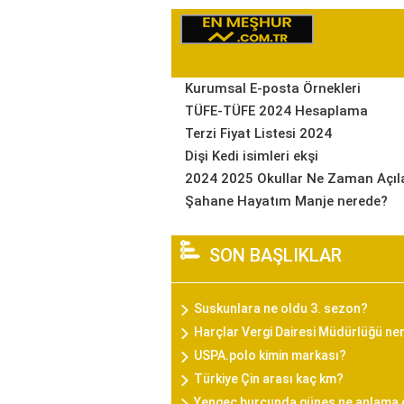
Kurumsal E-posta Örnekleri
TÜFE-TÜFE 2024 Hesaplama
Terzi Fiyat Listesi 2024
Dişi Kedi isimleri ekşi
2024 2025 Okullar Ne Zaman Açıl
Şahane Hayatım Manje nerede?
SON BAŞLIKLAR
Suskunlara ne oldu 3. sezon?
Harçlar Vergi Dairesi Müdürlüğü ne
USPA.polo kimin markası?
Türkiye Çin arası kaç km?
Yengeç burcunda güneş ne anlama 