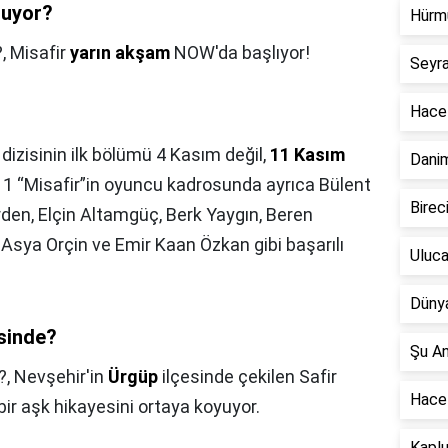
nuyor?
Hürm
?,
Misafir
yarın akşam
NOW'da başlıyor!
Seyr
Hacet
 dizisinin ilk bölümü 4 Kasım değil,
11 Kasım
Dani
1 “Misafir”in oyuncu kadrosunda ayrıca Bülent
Birec
den, Elçin Altamgüç, Berk Yaygın, Beren
 Asya Orçin ve Emir Kaan Özkan gibi başarılı
Uluca
Dünya
esinde?
Şu A
?,
Nevşehir'in
Ürgüp
ilçesinde çekilen Safir
Hace
 bir aşk hikayesini ortaya koyuyor.
Kapl