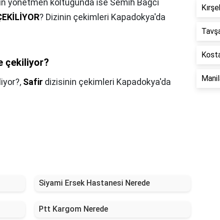
inin yönetmen koltuğunda ise Semih Bağcı
Kırşe
ÇEKİLİYOR
? Dizinin çekimleri Kapadokya'da
Tavş
Kosta
e çekiliyor?
Mani
liyor?,
Safir
dizisinin çekimleri Kapadokya'da
Siyami Ersek Hastanesi Nerede
Ptt Kargom Nerede