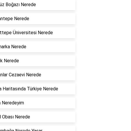
üz Boğazı Nerede
antepe Nerede
tepe Üniversitesi Nerede
marka Nerede
ik Nerede
nlar Cezaevi Nerede
 Haritasında Türkiye Nerede
n Neredeyim
l Obası Nerede
umbağa Nerede Yaşar