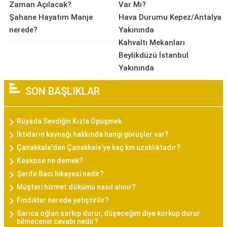
Zaman Açılacak?
Var Mı?
Şahane Hayatım Manje
Hava Durumu Kepez/Antalya
nerede?
Yakınında
Kahvaltı Mekanları
Beylikdüzü İstanbul
Yakınında
SON BAŞLIKLAR
Rüyada Sevdiğin Kızla Öpüşmek
İktidarın kaynağı hakkında hangi görüşler var?
Çanakkale'den Çanakkale'ye kaç km uzaklıktadır?
Keskose ne demek?
Şerife Bacı hikayesi nedir?
Müşteri hizmet dökümü nasıl alınır?
Fındıklar nerede yetiştirilir?
Sarıca oğlan sarkıp durur, düşeceğim diye korkup durur
bilmecenin cevabı nedir?