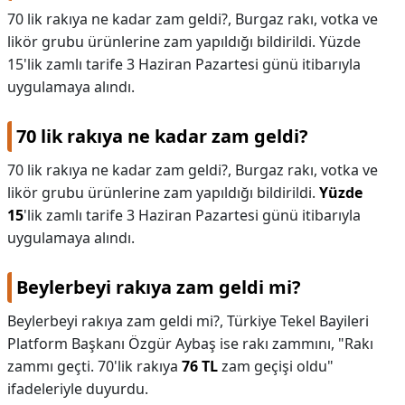
70 lik rakıya ne kadar zam geldi?, Burgaz rakı, votka ve
KAPLICALAR
likör grubu ürünlerine zam yapıldığı bildirildi. Yüzde
15'lik zamlı tarife 3 Haziran Pazartesi günü itibarıyla
İLETİŞİM
uygulamaya alındı.
70 lik rakıya ne kadar zam geldi?
70 lik rakıya ne kadar zam geldi?,
Burgaz rakı, votka ve
likör grubu ürünlerine zam yapıldığı bildirildi.
Yüzde
15
'lik zamlı tarife 3 Haziran Pazartesi günü itibarıyla
uygulamaya alındı.
Beylerbeyi rakıya zam geldi mi?
Beylerbeyi rakıya zam geldi mi?,
Türkiye Tekel Bayileri
Platform Başkanı Özgür Aybaş ise rakı zammını, "Rakı
zammı geçti. 70'lik rakıya
76 TL
zam geçişi oldu"
ifadeleriyle duyurdu.