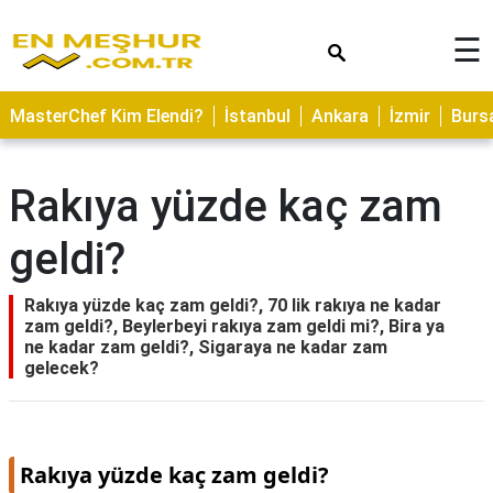
×
☰
ASTROLOJİ
MasterChef Kim Elendi?
İstanbul
Ankara
İzmir
Burs
SAĞLIK
YEMEK
Rakıya yüzde kaç zam
TARİFLERİ
geldi?
GEZİLECEK
YERLER
Rakıya yüzde kaç zam geldi?, 70 lik rakıya ne kadar
CİLT
zam geldi?, Beylerbeyi rakıya zam geldi mi?, Bira ya
BAKIMI
ne kadar zam geldi?, Sigaraya ne kadar zam
gelecek?
NEDİR
KAMP
ALANLARI
Rakıya yüzde kaç zam geldi?
HAMİLELİK