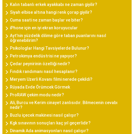
Kalın tabanlı erkek ayakkabı ne zaman giyilir?
Siyah elbise altına hangi renk çorap giyilir?
Cuma saati ne zaman başlar ve biter?
iPhone için en iyi ekran koruyucular
Ayt'nin yüzdelik dilime göre taban puanlarını nasıl
öğrenebilirim?
Psikologlar Hangi Tavsiyelerde Bulunur?
Petrokimya endüstrisi ne yapıyor?
Çedar peynirinin özelliği nedir?
Fındık randımanı nasıl hesaplanır?
Meryem Uzerli Kovanı filmi nerede çekildi?
Rüyada Evde Örümcek Görmek
ProRAW çekim modu nedir?
Ali, Burcu ve Kerim cinayet zanlısıdır. Bilmecenin cevabı
nedir?
Buzlu içecek makinesi nasıl çalışır?
Kgk sınavının sonuçları kaç yıl geçerlidir?
Dinamik Ada animasyonları nasıl çalışır?