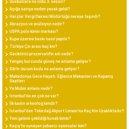
Suskunlara ne oldu 3. sezon?
Açığa satışa neden yasak geldi?
Harçlar Vergi Dairesi Müdürlüğü nereye taşındı?
Abrazyon ve avülsiyon nedir?
USPA.polo kimin markası?
Kupa üzerine baskı nasıl yapılır?
Türkiye Çin arası kaç km?
Geciktirici prezervatifin adı nedir?
Yengeç burcunda güneş ne anlama geliyor?
Gib'in durum kodu ne anlama geliyor?
Makedonya Gece Hayatı: Eğlence Mekanları ve Kapanış
Saatleri
Ya Mubin anlamı nedir?
İstanbul'da en çok ne var?
İlk kadın arkeolog kimdir?
İstanbul'dan Tekirdağ Akport Limanı'na Kaç Km Uzaklıktadır?
Yeni gelinin çekildiği konak kimin?
Kaçış'ta oynayan yabancı oyuncular kim?