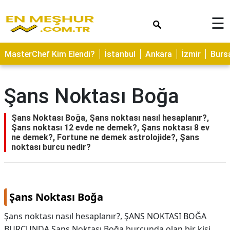
×
☰
ASTROLOJİ
MasterChef Kim Elendi?
İstanbul
Ankara
İzmir
Burs
SAĞLIK
YEMEK
Şans Noktası Boğa
TARİFLERİ
GEZİLECEK
Şans Noktası Boğa, Şans noktası nasıl hesaplanır?,
YERLER
Şans noktası 12 evde ne demek?, Şans noktası 8 ev
ne demek?, Fortune ne demek astrolojide?, Şans
CİLT
noktası burcu nedir?
BAKIMI
NEDİR
Şans Noktası Boğa
KAMP
ALANLARI
Şans noktası nasıl hesaplanır?, ŞANS NOKTASI BOĞA
BURCUNDA Şans Noktası Boğa burcunda olan bir kişi
HAMİLELİK