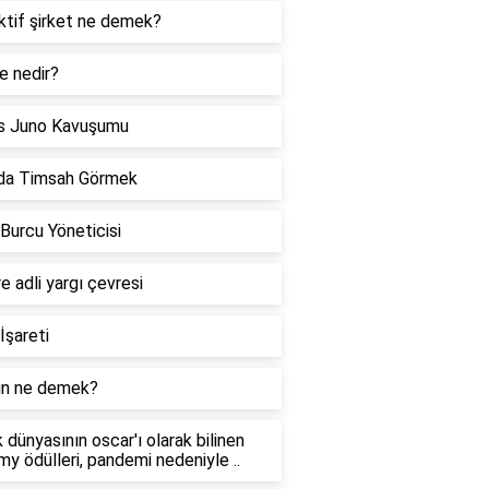
ktif şirket ne demek?
e nedir?
s Juno Kavuşumu
da Timsah Görmek
 Burcu Yöneticisi
re adli yargı çevresi
İşareti
n ne demek?
 dünyasının oscar'ı olarak bilinen
y ödülleri, pandemi nedeniyle ..