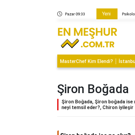
Yeni
ilime göre taban puanlarını nasıl öğrenebilirim?
Pazar 09:33
Psikolo
MasterChef Kim Elendi?
İstanbu
Şiron Boğada
Şiron Boğada, Şiron boğada ise n
neyi temsil eder?, Chiron iyileşir