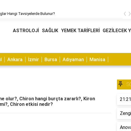
‹
glar Hangi Tavsiyelerde Bulunur?
ASTROLOJİ
SAĞLIK
YEMEK TARİFLERİ
GEZİLECEK 
l
Ankara
İzmir
Bursa
Adıyaman
Manisa
S
e olur?, Chiron hangi burçta zararlı?, Kiron
21:21
 mi?, Chiron etkisi nedir?
Zengi
Anova