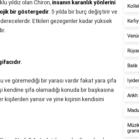
klu yıldız olan Chiron,
insanın karanlık yönlerini
Kolle
ojik bir göstergedir
. 5 yılda bir burç değiştirir ve
 derecelerdir. Etkileri gezegenler kadar yüksek
Kefiy
ir.
Venü
Rüya
şifacıdır
.
Balık
 ve göremediği bir yarası vardır fakat yara şifa
İyide
işi kendine şifa olamadığı konuda bir başkasına
Ankh 
er kişilerden yansır ve yine kişinin kendisini
Madu
Müzik
gramm