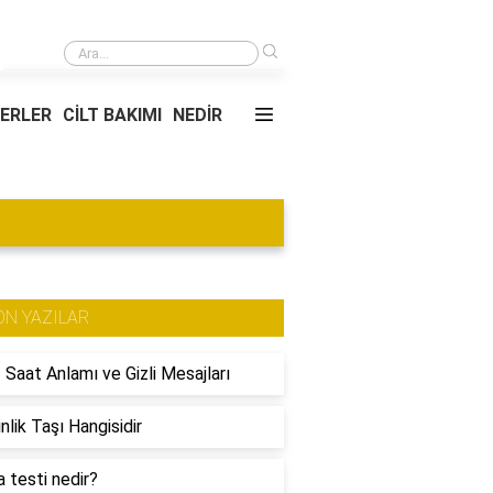
›
Psikologlar Hangi Tavsiyelerde Bulunur?
YERLER
CİLT BAKIMI
NEDİR
ON YAZILAR
 Saat Anlamı ve Gizli Mesajları
nlik Taşı Hangisidir
 testi nedir?