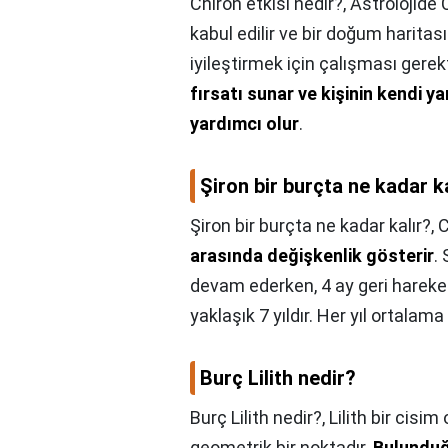
Chiron etkisi nedir?,
Astrolojide 
kabul edilir ve bir doğum haritası
iyileştirmek için çalışması gerekt
fırsatı sunar ve kişinin kendi y
yardımcı olur
.
Şiron bir burçta ne kadar k
Şiron bir burçta ne kadar kalır?,
C
arasında değişkenlik gösterir
.
devam ederken, 4 ay geri hareke
yaklaşık 7 yıldır. Her yıl ortalama
Burç Lilith nedir?
Burç Lilith nedir?,
Lilith bir cisi
geometrik bir noktadır.
Bulunduğ