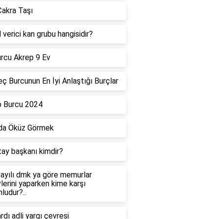
akra Taşı
 verici kan grubu hangisidir?
rcu Akrep 9 Ev
ç Burcunun En İyi Anlaştığı Burçlar
p Burcu 2024
da Öküz Görmek
tay başkanı kimdir?
ayılı dmk ya göre memurlar
lerini yaparken kime karşı
ludur?..
dı adli yargı çevresi