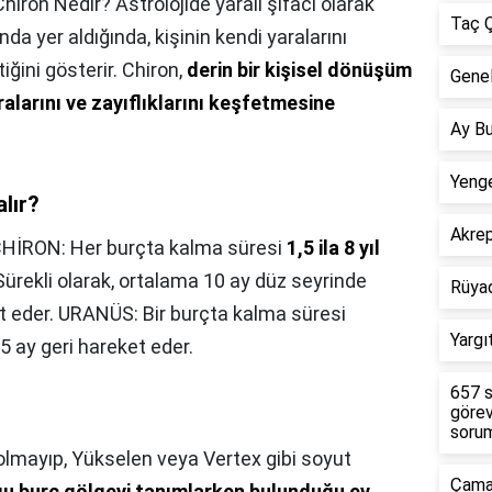
Chiron Nedir? Astrolojide yaralı şifacı olarak
Taç Ç
nda yer aldığında, kişinin kendi yaralarını
iğini gösterir. Chiron,
derin bir kişisel dönüşüm
Genel
aralarını ve zayıflıklarını keşfetmesine
Ay Bu
Yenge
alır?
Akre
HİRON: Her burçta kalma süresi
1,5 ila 8 yıl
 Sürekli olarak, ortalama 10 ay düz seyrinde
Rüya
t eder. URANÜS: Bir burçta kalma süresi
Yargı
 5 ay geri hareket eder.
657 s
görev
sorum
m olmayıp, Yükselen veya Vertex gibi soyut
Çamar
u burç gölgeyi tanımlarken bulunduğu ev