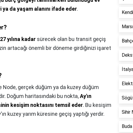
eri ya da yaşam alanını ifade eder
.
Kendi
er?
Marsı
27 yılına kadar
sürecek olan bu transit geçiş
Bahçe
izin artacağı önemli bir döneme girdiğinizi işaret
Dekst
İtaly
?
Elekt
e Node, gerçek düğüm ya da kuzey düğüm
imdir. Doğum haritasındaki bu nokta,
Ay'ın
Sögüt
inin kesişim noktasını temsil eder
. Bu kesişim
Sihir 
'ın kuzey yarım küresine geçiş yaptığı yerdir.
Buda 