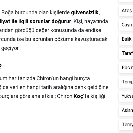
Ateş 
 Boğa burcunda olan kişilerde
güvensizlik,
yat ile ilgili sorunlar doğurur
. Kişi, hayatında
Gayri
ışarıdan gördüğü değer konusunda da endişe
urcunda ise bu sorunları çözüme kavuşturacak
Balik 
 geçiyor.
Taraf
?
Bbc n
um haritanızda Chiron'un hangi burçta
Temp
da verilen hangi tarih aralığına denk geldiğine
 burçlara göre ana etkisi; Chiron
Koç
'ta kişiliği
Yükse
Aslan
Temy