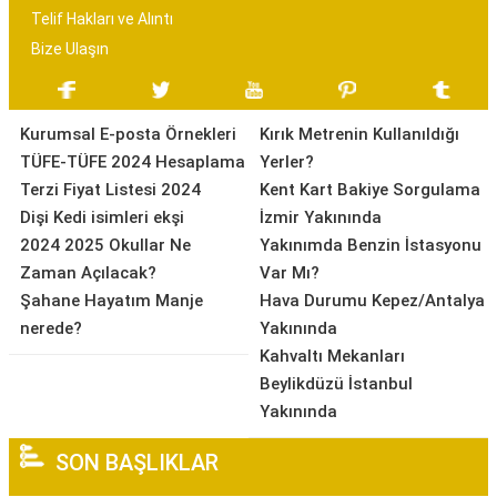
Telif Hakları ve Alıntı
Bize Ulaşın
Kurumsal E-posta Örnekleri
Kırık Metrenin Kullanıldığı
TÜFE-TÜFE 2024 Hesaplama
Yerler?
Terzi Fiyat Listesi 2024
Kent Kart Bakiye Sorgulama
Dişi Kedi isimleri ekşi
İzmir Yakınında
2024 2025 Okullar Ne
Yakınımda Benzin İstasyonu
Zaman Açılacak?
Var Mı?
Şahane Hayatım Manje
Hava Durumu Kepez/Antalya
nerede?
Yakınında
Kahvaltı Mekanları
Beylikdüzü İstanbul
Yakınında
SON BAŞLIKLAR