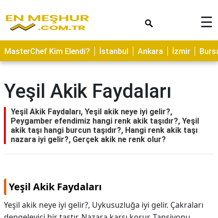
×
☰
ASTROLOJİ
MasterChef Kim Elendi?
İstanbul
Ankara
İzmir
Burs
SAĞLIK
YEMEK
Yeşil Akik Faydaları
TARİFLERİ
GEZİLECEK
Yeşil Akik Faydaları, Yeşil akik neye iyi gelir?,
YERLER
Peygamber efendimiz hangi renk akik taşıdır?, Yeşil
akik taşı hangi burcun taşıdır?, Hangi renk akik taşı
CİLT
nazara iyi gelir?, Gerçek akik ne renk olur?
BAKIMI
NEDİR
Yeşil Akik Faydaları
KAMP
ALANLARI
Yeşil akik neye iyi gelir?, Uykusuzluğa iyi gelir. Çakraları
dengeleyici bir taştır. Nazara karşı korur. Tansiyonu
HAMİLELİK