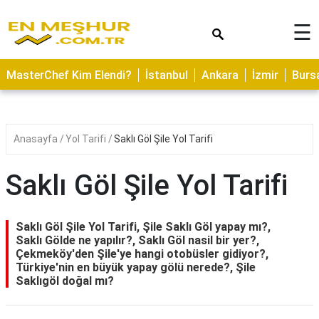
×
☰
ASTROLOJİ
MasterChef Kim Elendi?
İstanbul
Ankara
İzmir
Burs
SAĞLIK
YEMEK
TARİFLERİ
Anasayfa
Yol Tarifi
Saklı Göl Şile Yol Tarifi
GEZİLECEK
YERLER
Saklı Göl Şile Yol Tarifi
CİLT
BAKIMI
Saklı Göl Şile Yol Tarifi, Şile Saklı Göl yapay mı?,
Saklı Gölde ne yapılır?, Saklı Göl nasil bir yer?,
NEDİR
Çekmeköy'den Şile'ye hangi otobüsler gidiyor?,
Türkiye'nin en büyük yapay gölü nerede?, Şile
KAMP
Saklıgöl doğal mı?
ALANLARI
HAMİLELİK