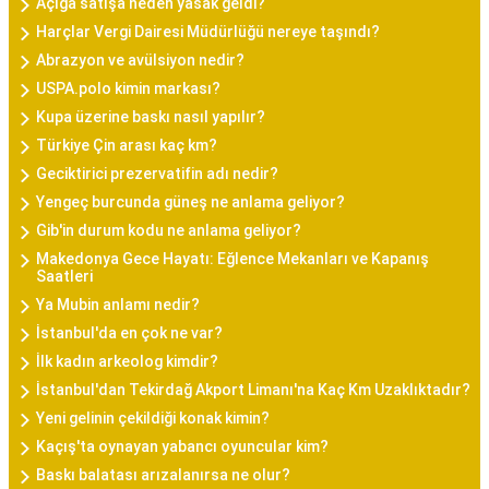
Açığa satışa neden yasak geldi?
Harçlar Vergi Dairesi Müdürlüğü nereye taşındı?
Abrazyon ve avülsiyon nedir?
USPA.polo kimin markası?
Kupa üzerine baskı nasıl yapılır?
Türkiye Çin arası kaç km?
Geciktirici prezervatifin adı nedir?
Yengeç burcunda güneş ne anlama geliyor?
Gib'in durum kodu ne anlama geliyor?
Makedonya Gece Hayatı: Eğlence Mekanları ve Kapanış
Saatleri
Ya Mubin anlamı nedir?
İstanbul'da en çok ne var?
İlk kadın arkeolog kimdir?
İstanbul'dan Tekirdağ Akport Limanı'na Kaç Km Uzaklıktadır?
Yeni gelinin çekildiği konak kimin?
Kaçış'ta oynayan yabancı oyuncular kim?
Baskı balatası arızalanırsa ne olur?