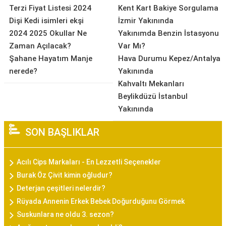
Terzi Fiyat Listesi 2024
Kent Kart Bakiye Sorgulama
Dişi Kedi isimleri ekşi
İzmir Yakınında
2024 2025 Okullar Ne
Yakınımda Benzin İstasyonu
Zaman Açılacak?
Var Mı?
Şahane Hayatım Manje
Hava Durumu Kepez/Antalya
nerede?
Yakınında
Kahvaltı Mekanları
Beylikdüzü İstanbul
Yakınında
SON BAŞLIKLAR
Acılı Cips Markaları - En Lezzetli Seçenekler
Burak Öz Çivit kimin oğludur?
Deterjan çeşitleri nelerdir?
Rüyada Annenin Erkek Bebek Doğurduğunu Görmek
Suskunlara ne oldu 3. sezon?