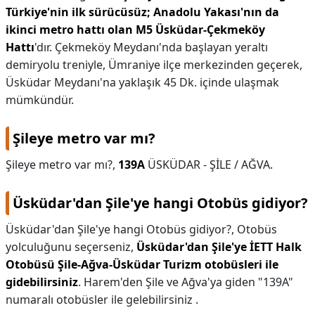
Türkiye'nin ilk sürücüsüz; Anadolu Yakası'nın da
ikinci metro hattı olan M5 Üsküdar-Çekmeköy
Hattı
'dır. Çekmeköy Meydanı'nda başlayan yeraltı
demiryolu treniyle, Ümraniye ilçe merkezinden geçerek,
Üsküdar Meydanı'na yaklaşık 45 Dk. içinde ulaşmak
mümkündür.
Şileye metro var mı?
Şileye metro var mı?,
139A
ÜSKÜDAR - ŞİLE / AĞVA.
Üsküdar'dan Şile'ye hangi Otobüs gidiyor?
Üsküdar'dan Şile'ye hangi Otobüs gidiyor?,
Otobüs
yolculuğunu seçerseniz,
Üsküdar'dan Şile'ye İETT Halk
Otobüsü Şile-Ağva-Üsküdar Turizm otobüsleri ile
gidebilirsiniz
. Harem'den Şile ve Ağva'ya giden "139A"
numaralı otobüsler ile gelebilirsiniz .