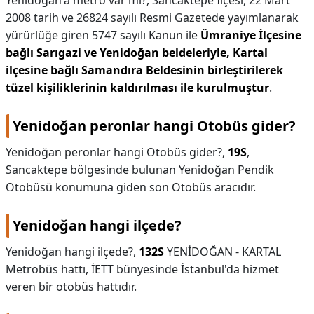
Yenidoğan'a metro var mı?,
Sancaktepe İlçesi, 22 Mart
2008 tarih ve 26824 sayılı Resmi Gazetede yayımlanarak
yürürlüğe giren 5747 sayılı Kanun ile
Ümraniye İlçesine
bağlı Sarıgazi ve Yenidoğan beldeleriyle, Kartal
ilçesine bağlı Samandıra Beldesinin birleştirilerek
tüzel kişiliklerinin kaldırılması ile kurulmuştur
.
Yenidoğan peronlar hangi Otobüs gider?
Yenidoğan peronlar hangi Otobüs gider?,
19S
,
Sancaktepe bölgesinde bulunan Yenidoğan Pendik
Otobüsü konumuna giden son Otobüs aracıdır.
Yenidoğan hangi ilçede?
Yenidoğan hangi ilçede?,
132S
YENİDOĞAN - KARTAL
Metrobüs hattı, İETT bünyesinde İstanbul'da hizmet
veren bir otobüs hattıdır.