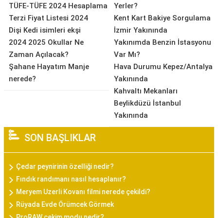
TÜFE-TÜFE 2024 Hesaplama
Yerler?
Terzi Fiyat Listesi 2024
Kent Kart Bakiye Sorgulama
Dişi Kedi isimleri ekşi
İzmir Yakınında
2024 2025 Okullar Ne
Yakınımda Benzin İstasyonu
Zaman Açılacak?
Var Mı?
Şahane Hayatım Manje
Hava Durumu Kepez/Antalya
nerede?
Yakınında
Kahvaltı Mekanları
Beylikdüzü İstanbul
Yakınında
SON BAŞLIKLAR
Çedar peynirinin özelliği nedir?
Fındık randımanı nasıl hesaplanır?
Meryem Uzerli Kovanı filmi nerede çekildi?
Rüyada Evde Örümcek Görmek
ProRAW çekim modu nedir?