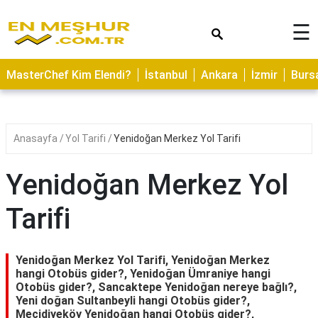
×
☰
ASTROLOJİ
MasterChef Kim Elendi?
İstanbul
Ankara
İzmir
Burs
SAĞLIK
YEMEK
TARİFLERİ
Anasayfa
Yol Tarifi
Yenidoğan Merkez Yol Tarifi
GEZİLECEK
YERLER
Yenidoğan Merkez Yol
CİLT
Tarifi
BAKIMI
NEDİR
Yenidoğan Merkez Yol Tarifi, Yenidoğan Merkez
KAMP
hangi Otobüs gider?, Yenidoğan Ümraniye hangi
Otobüs gider?, Sancaktepe Yenidoğan nereye bağlı?,
ALANLARI
Yeni doğan Sultanbeyli hangi Otobüs gider?,
Mecidiyeköy Yenidoğan hangi Otobüs gider?,
HAMİLELİK