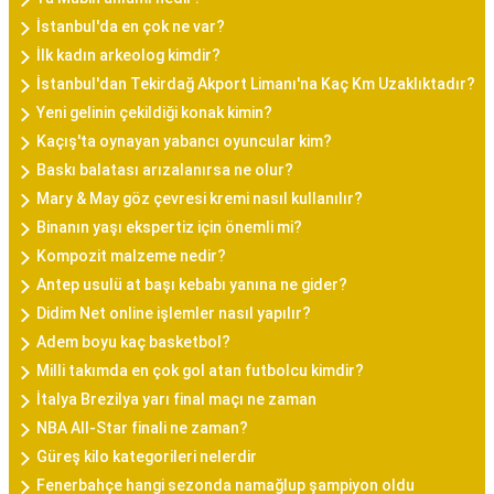
İstanbul'da en çok ne var?
İlk kadın arkeolog kimdir?
İstanbul'dan Tekirdağ Akport Limanı'na Kaç Km Uzaklıktadır?
Yeni gelinin çekildiği konak kimin?
Kaçış'ta oynayan yabancı oyuncular kim?
Baskı balatası arızalanırsa ne olur?
Mary & May göz çevresi kremi nasıl kullanılır?
Binanın yaşı ekspertiz için önemli mi?
Kompozit malzeme nedir?
Antep usulü at başı kebabı yanına ne gider?
Didim Net online işlemler nasıl yapılır?
Adem boyu kaç basketbol?
Milli takımda en çok gol atan futbolcu kimdir?
İtalya Brezilya yarı final maçı ne zaman
NBA All-Star finali ne zaman?
Güreş kilo kategorileri nelerdir
Fenerbahçe hangi sezonda namağlup şampiyon oldu