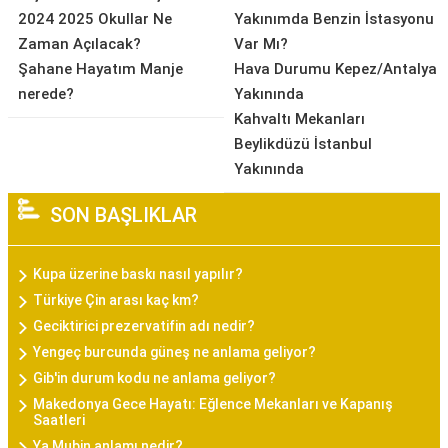
2024 2025 Okullar Ne
Yakınımda Benzin İstasyonu
Zaman Açılacak?
Var Mı?
Şahane Hayatım Manje
Hava Durumu Kepez/Antalya
nerede?
Yakınında
Kahvaltı Mekanları
Beylikdüzü İstanbul
Yakınında
SON BAŞLIKLAR
Kupa üzerine baskı nasıl yapılır?
Türkiye Çin arası kaç km?
Geciktirici prezervatifin adı nedir?
Yengeç burcunda güneş ne anlama geliyor?
Gib'in durum kodu ne anlama geliyor?
Makedonya Gece Hayatı: Eğlence Mekanları ve Kapanış
Saatleri
Ya Mubin anlamı nedir?