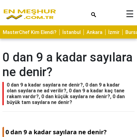
×
☰
ASTROLOJİ
MasterChef Kim Elendi?
İstanbul
Ankara
İzmir
Burs
SAĞLIK
YEMEK
0 dan 9 a kadar sayılara
TARİFLERİ
ne denir?
GEZİLECEK
YERLER
0 dan 9 a kadar sayılara ne denir?, 0 dan 9 a kadar
CİLT
olan sayılara ne ad verilir?, 0 dan 9 a kadar kaç tane
BAKIMI
rakam vardır?, 0 dan küçük sayılara ne denir?, 0 dan
büyük tam sayılara ne denir?
NEDİR
KAMP
ALANLARI
0 dan 9 a kadar sayılara ne denir?
HAMİLELİK