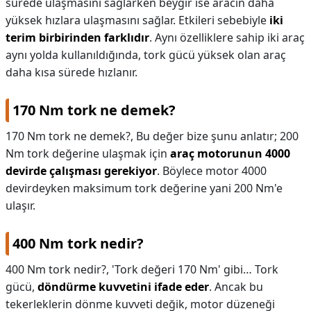
sürede ulaşmasını sağlarken beygir ise aracın daha
yüksek hızlara ulaşmasını sağlar. Etkileri sebebiyle
iki
terim birbirinden farklıdır
. Aynı özelliklere sahip iki araç
aynı yolda kullanıldığında, tork gücü yüksek olan araç
daha kısa sürede hızlanır.
170 Nm tork ne demek?
170 Nm tork ne demek?,
Bu değer bize şunu anlatır; 200
Nm tork değerine ulaşmak için
araç motorunun 4000
devirde çalışması gerekiyor
. Böylece motor 4000
devirdeyken maksimum tork değerine yani 200 Nm'e
ulaşır.
400 Nm tork nedir?
400 Nm tork nedir?,
'Tork değeri 170 Nm' gibi… Tork
gücü,
döndürme kuvvetini ifade eder
. Ancak bu
tekerleklerin dönme kuvveti değik, motor düzeneği