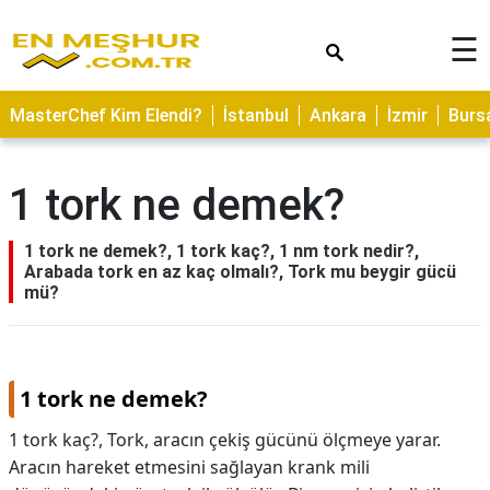
×
☰
ASTROLOJİ
MasterChef Kim Elendi?
İstanbul
Ankara
İzmir
Burs
SAĞLIK
YEMEK
1 tork ne demek?
TARİFLERİ
GEZİLECEK
1 tork ne demek?, 1 tork kaç?, 1 nm tork nedir?,
YERLER
Arabada tork en az kaç olmalı?, Tork mu beygir gücü
mü?
CİLT
BAKIMI
NEDİR
1 tork ne demek?
KAMP
1 tork kaç?, Tork, aracın çekiş gücünü ölçmeye yarar.
ALANLARI
Aracın hareket etmesini sağlayan krank mili
HAMİLELİK