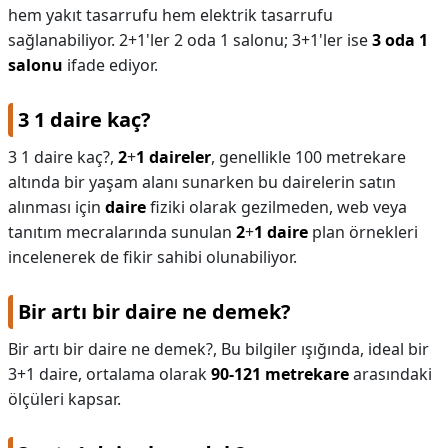
hem yakıt tasarrufu hem elektrik tasarrufu
sağlanabiliyor. 2+1'ler 2 oda 1 salonu; 3+1'ler ise
3 oda 1
salonu
ifade ediyor.
3 1 daire kaç?
3 1 daire kaç?,
2
+
1 daireler
, genellikle 100 metrekare
altında bir yaşam alanı sunarken bu dairelerin satın
alınması için
daire
fiziki olarak gezilmeden, web veya
tanıtım mecralarında sunulan
2
+
1 daire
plan örnekleri
incelenerek de fikir sahibi olunabiliyor.
Bir artı bir daire ne demek?
Bir artı bir daire ne demek?,
Bu bilgiler ışığında, ideal bir
3+1 daire, ortalama olarak
90-121 metrekare
arasındaki
ölçüleri kapsar.