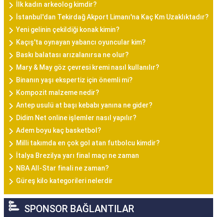
İlk kadın arkeolog kimdir?
İstanbul'dan Tekirdağ Akport Limanı'na Kaç Km Uzaklıktadır?
Yeni gelinin çekildiği konak kimin?
Kaçış'ta oynayan yabancı oyuncular kim?
Baskı balatası arızalanırsa ne olur?
Mary & May göz çevresi kremi nasıl kullanılır?
Binanın yaşı ekspertiz için önemli mi?
Kompozit malzeme nedir?
Antep usulü at başı kebabı yanına ne gider?
Didim Net online işlemler nasıl yapılır?
Adem boyu kaç basketbol?
Milli takımda en çok gol atan futbolcu kimdir?
İtalya Brezilya yarı final maçı ne zaman
NBA All-Star finali ne zaman?
Güreş kilo kategorileri nelerdir
SPONSOR BAĞLANTILAR