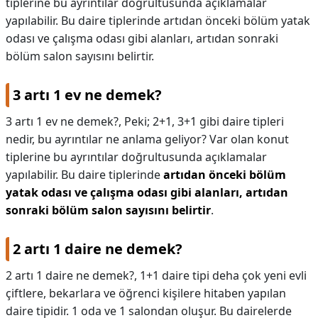
tiplerine bu ayrıntılar doğrultusunda açıklamalar
yapılabilir. Bu daire tiplerinde artıdan önceki bölüm yatak
KAPLICALAR
odası ve çalışma odası gibi alanları, artıdan sonraki
İLETİŞİM
bölüm salon sayısını belirtir.
3 artı 1 ev ne demek?
3 artı 1 ev ne demek?,
Peki; 2+1, 3+1 gibi daire tipleri
nedir, bu ayrıntılar ne anlama geliyor? Var olan konut
tiplerine bu ayrıntılar doğrultusunda açıklamalar
yapılabilir. Bu daire tiplerinde
artıdan önceki bölüm
yatak odası ve çalışma odası gibi alanları, artıdan
sonraki bölüm salon sayısını belirtir
.
2 artı 1 daire ne demek?
2 artı 1 daire ne demek?,
1+1 daire tipi deha çok yeni evli
çiftlere, bekarlara ve öğrenci kişilere hitaben yapılan
daire tipidir. 1 oda ve 1 salondan oluşur. Bu dairelerde