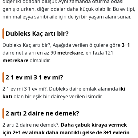
diğer iki odadan oluşur. Aynı zamanda oturma odası
geniş olurken, diğer odalar daha küçük olabilir. Bu ev tipi,
minimal eşya sahibi aile için de iyi bir yaşam alanı sunar.
Dubleks Kaç artı bir?
Dubleks Kaç artı bir?,
Aşağıda verilen ölçülere göre
3
+
1
daire net alanı en az 90
metrekare
, en fazla 121
metrekare
olmalıdır.
2 1 ev mi 3 1 ev mi?
2 1 ev mi 3 1 ev mi?,
Dubleks daire emlak alanında
iki
katı
olan birleşik bir daireye verilen isimdir.
2 artı 2 daire ne demek?
2 artı 2 daire ne demek?,
Daha çabuk kiraya vermek
için 2+1 ev almak daha mantıklı gelse de 3+1 evlerin