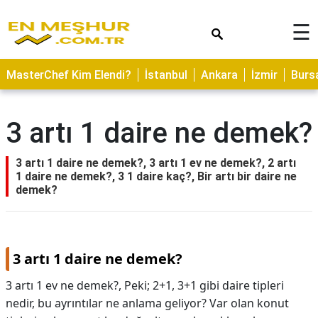
×
☰
ASTROLOJİ
MasterChef Kim Elendi?
İstanbul
Ankara
İzmir
Burs
SAĞLIK
YEMEK
3 artı 1 daire ne demek?
TARİFLERİ
GEZİLECEK
3 artı 1 daire ne demek?, 3 artı 1 ev ne demek?, 2 artı
YERLER
1 daire ne demek?, 3 1 daire kaç?, Bir artı bir daire ne
demek?
CİLT
BAKIMI
NEDİR
3 artı 1 daire ne demek?
KAMP
3 artı 1 ev ne demek?, Peki; 2+1, 3+1 gibi daire tipleri
ALANLARI
nedir, bu ayrıntılar ne anlama geliyor? Var olan konut
HAMİLELİK