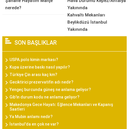
Şahane Hayatım Manje
Hava Durumu Kepez/Antalya
nerede?
Yakınında
Kahvaltı Mekanları
Beylikdüzü İstanbul
Yakınında
SON BAŞLIKLAR
USPA.polo kimin markası?
Kupa üzerine baskı nasıl yapılır?
Türkiye Çin arası kaç km?
Geciktirici prezervatifin adı nedir?
Yengeç burcunda güneş ne anlama geliyor?
Gib'in durum kodu ne anlama geliyor?
Makedonya Gece Hayatı: Eğlence Mekanları ve Kapanış
Saatleri
Ya Mubin anlamı nedir?
İstanbul'da en çok ne var?