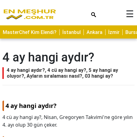
×
☰
ASTROLOJİ
MasterChef Kim Elendi?
İstanbul
Ankara
İzmir
Burs
SAĞLIK
YEMEK
4 ay hangi aydır?
TARİFLERİ
GEZİLECEK
4 ay hangi aydır?, 4 cü ay hangi ay?, 5 ay hangi ay
YERLER
oluyor?, Ayların sıralaması nasıl?, 03 hangi ay?
CİLT
BAKIMI
4 ay hangi aydır?
NEDİR
4 cü ay hangi ay?, Nisan, Gregoryen Takvimi'ne göre yılın
KAMP
4. ayı olup 30 gün çeker.
ALANLARI
HAMİLELİK