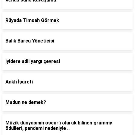
Rüyada Timsah Görmek
Balık Burcu Yöneticisi
İyidere adli yargı çevresi
Ankh İşareti
Madun ne demek?
Müzik dünyasının oscar'ı olarak bilinen grammy
ödülleri, pandemi nedeniyle ..