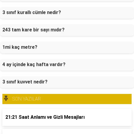
3 sınıf kurallı cümle nedir?
243 tam kare bir sayı mıdır?
1mi kaç metre?
4 ay içinde kaç hafta vardır?
3 sınıf kuvvet nedir?
SON YAZILAR
21:21 Saat Anlamı ve Gizli Mesajları