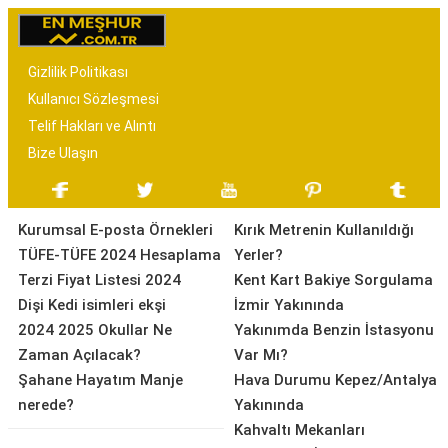
Gizlilik Politikası
Kullanıcı Sözleşmesi
Telif Hakları ve Alıntı
Bize Ulaşın
Kurumsal E-posta Örnekleri
Kırık Metrenin Kullanıldığı
TÜFE-TÜFE 2024 Hesaplama
Yerler?
Terzi Fiyat Listesi 2024
Kent Kart Bakiye Sorgulama
Dişi Kedi isimleri ekşi
İzmir Yakınında
2024 2025 Okullar Ne
Yakınımda Benzin İstasyonu
Zaman Açılacak?
Var Mı?
Şahane Hayatım Manje
Hava Durumu Kepez/Antalya
nerede?
Yakınında
Kahvaltı Mekanları