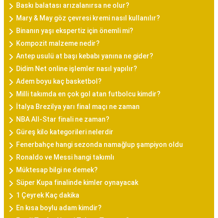
Baskı balatası arızalanırsa ne olur?
Mary & May göz çevresi kremi nasıl kullanılır?
Binanın yaşı ekspertiz için önemli mi?
Kompozit malzeme nedir?
Antep usulü at başı kebabı yanına ne gider?
Didim Net online işlemler nasıl yapılır?
Adem boyu kaç basketbol?
Milli takımda en çok gol atan futbolcu kimdir?
İtalya Brezilya yarı final maçı ne zaman
NBA All-Star finali ne zaman?
Güreş kilo kategorileri nelerdir
Fenerbahçe hangi sezonda namağlup şampiyon oldu
Ronaldo ve Messi hangi takımlı
Müktesap bilgi ne demek?
Süper Kupa finalinde kimler oynayacak
1 Çeyrek Kaç dakika
En kısa boylu adam kimdir?