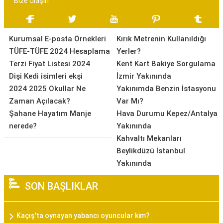
Bize Ulaşın
Kurumsal E-posta Örnekleri
Kırık Metrenin Kullanıldığı
TÜFE-TÜFE 2024 Hesaplama
Yerler?
Terzi Fiyat Listesi 2024
Kent Kart Bakiye Sorgulama
Dişi Kedi isimleri ekşi
İzmir Yakınında
2024 2025 Okullar Ne
Yakınımda Benzin İstasyonu
Zaman Açılacak?
Var Mı?
Şahane Hayatım Manje
Hava Durumu Kepez/Antalya
nerede?
Yakınında
Kahvaltı Mekanları
Beylikdüzü İstanbul
Yakınında
SON BAŞLIKLAR
Kaçış'ta oynayan yabancı oyuncular kim?