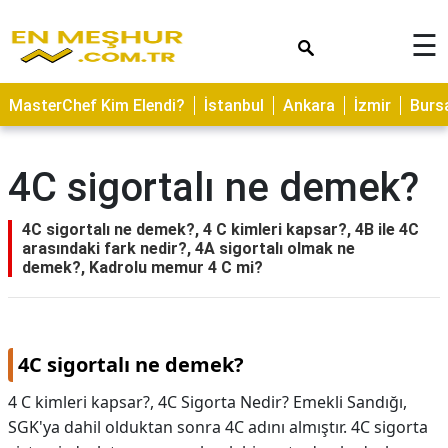
×
☰
ASTROLOJİ
MasterChef Kim Elendi?
İstanbul
Ankara
İzmir
Burs
SAĞLIK
YEMEK
4C sigortalı ne demek?
TARİFLERİ
GEZİLECEK
4C sigortalı ne demek?, 4 C kimleri kapsar?, 4B ile 4C
YERLER
arasındaki fark nedir?, 4A sigortalı olmak ne
demek?, Kadrolu memur 4 C mi?
CİLT
BAKIMI
NEDİR
4C sigortalı ne demek?
KAMP
4 C kimleri kapsar?, 4C Sigorta Nedir? Emekli Sandığı,
ALANLARI
SGK'ya dahil olduktan sonra 4C adını almıştır. 4C sigorta
HAMİLELİK