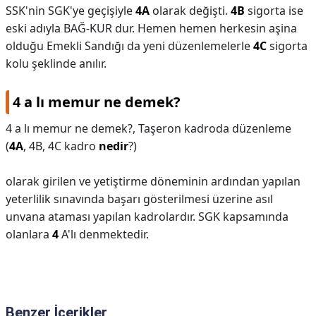
SSK'nin SGK'ye geçişiyle
4A
olarak değişti.
4B
sigorta ise
eski adıyla BAĞ-KUR dur. Hemen hemen herkesin aşina
olduğu Emekli Sandığı da yeni düzenlemelerle
4C
sigorta
kolu şeklinde anılır.
4 a lı memur ne demek?
4 a lı memur ne demek?,
Taşeron kadroda düzenleme
(
4A
, 4B, 4C kadro
nedir
?)
olarak girilen ve yetiştirme döneminin ardından yapılan
yeterlilik sınavında başarı gösterilmesi üzerine asıl
unvana ataması yapılan kadrolardır. SGK kapsamında
olanlara
4
A'lı denmektedir.
Benzer İçerikler