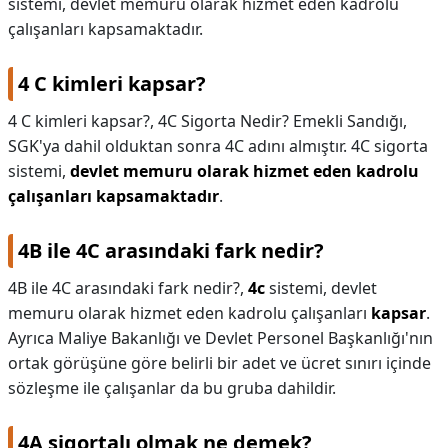
sistemi, devlet memuru olarak hizmet eden kadrolu
çalışanları kapsamaktadır.
KAPLICALAR
İLETİŞİM
4 C kimleri kapsar?
4 C kimleri kapsar?,
4C Sigorta Nedir? Emekli Sandığı,
SGK'ya dahil olduktan sonra 4C adını almıştır. 4C sigorta
sistemi,
devlet memuru olarak hizmet eden kadrolu
çalışanları kapsamaktadır
.
4B ile 4C arasındaki fark nedir?
4B ile 4C arasındaki fark nedir?,
4c
sistemi, devlet
memuru olarak hizmet eden kadrolu çalışanları
kapsar
.
Ayrıca Maliye Bakanlığı ve Devlet Personel Başkanlığı'nın
ortak görüşüne göre belirli bir adet ve ücret sınırı içinde
sözleşme ile çalışanlar da bu gruba dahildir.
4A sigortalı olmak ne demek?