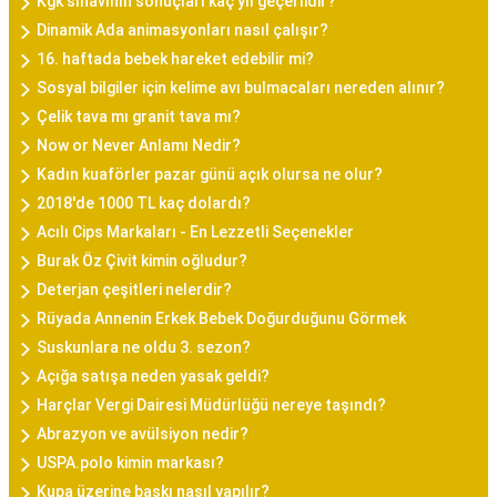
Kgk sınavının sonuçları kaç yıl geçerlidir?
Dinamik Ada animasyonları nasıl çalışır?
16. haftada bebek hareket edebilir mi?
Sosyal bilgiler için kelime avı bulmacaları nereden alınır?
Çelik tava mı granit tava mı?
Now or Never Anlamı Nedir?
Kadın kuaförler pazar günü açık olursa ne olur?
2018'de 1000 TL kaç dolardı?
Acılı Cips Markaları - En Lezzetli Seçenekler
Burak Öz Çivit kimin oğludur?
Deterjan çeşitleri nelerdir?
Rüyada Annenin Erkek Bebek Doğurduğunu Görmek
Suskunlara ne oldu 3. sezon?
Açığa satışa neden yasak geldi?
Harçlar Vergi Dairesi Müdürlüğü nereye taşındı?
Abrazyon ve avülsiyon nedir?
USPA.polo kimin markası?
Kupa üzerine baskı nasıl yapılır?