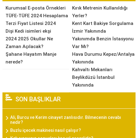
Kurumsal E-posta Örnekleri
Kırık Metrenin Kullanıldığı
TÜFE-TÜFE 2024 Hesaplama
Yerler?
Terzi Fiyat Listesi 2024
Kent Kart Bakiye Sorgulama
Dişi Kedi isimleri ekşi
İzmir Yakınında
2024 2025 Okullar Ne
Yakınımda Benzin İstasyonu
Zaman Açılacak?
Var Mı?
Şahane Hayatım Manje
Hava Durumu Kepez/Antalya
nerede?
Yakınında
Kahvaltı Mekanları
Beylikdüzü İstanbul
Yakınında
SON BAŞLIKLAR
Ali, Burcu ve Kerim cinayet zanlısıdır. Bilmecenin cevabı
nedir?
Buzlu içecek makinesi nasıl çalışır?