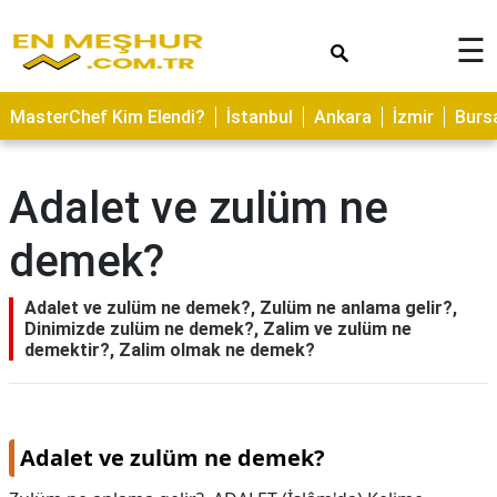
×
☰
ASTROLOJİ
MasterChef Kim Elendi?
İstanbul
Ankara
İzmir
Burs
SAĞLIK
YEMEK
Adalet ve zulüm ne
TARİFLERİ
demek?
GEZİLECEK
YERLER
Adalet ve zulüm ne demek?, Zulüm ne anlama gelir?,
CİLT
Dinimizde zulüm ne demek?, Zalim ve zulüm ne
BAKIMI
demektir?, Zalim olmak ne demek?
NEDİR
KAMP
ALANLARI
Adalet ve zulüm ne demek?
HAMİLELİK