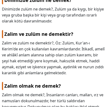
Dinimizde zulüm ne demek?
Dinimizde zulüm ne demek?,
Zulüm ya da kıygı, bir kişiye
veya gruba başka bir kişi veya grup tarafından ısrarlı
olarak kötü davranılmasıdır.
Zalim ve zulüm ne demektir?
Zalim ve zulüm ne demektir?,
Öz: Zulüm, Kur'an-ı
Kerim'de en çok kullanılan kavramlardandır. İtikadî, amelî
ve ahlâkî anlam alanına sahip olan zulüm kavramı, bir
şeyi hak etmediği yere koymak, haksızlık etmek, haddi
aşmak, eziyet ve işkence yapmak, aydınlık ve nurun zıddı
karanlık gibi anlamlara gelmektedir.
Zalim olmak ne demek?
Zalim olmak ne demek?,
İnsanların canları, malları, ırz ve
namusları dokunulmazdır, her türlü saldırıdan
korunmuştur. Dokunulmaz olan bu hakları ihlal etmek