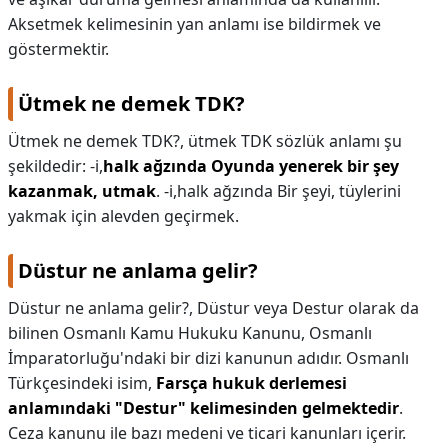
Aksetmek kelimesinin yan anlamı ise bildirmek ve
göstermektir.
Ütmek ne demek TDK?
Ütmek ne demek TDK?,
ütmek TDK sözlük anlamı şu
şekildedir: -i,
halk ağzında Oyunda yenerek bir şey
kazanmak, utmak
. -i,halk ağzında Bir şeyi, tüylerini
yakmak için alevden geçirmek.
Düstur ne anlama gelir?
Düstur ne anlama gelir?,
Düstur veya Destur olarak da
bilinen Osmanlı Kamu Hukuku Kanunu, Osmanlı
İmparatorluğu'ndaki bir dizi kanunun adıdır. Osmanlı
Türkçesindeki isim,
Farsça hukuk derlemesi
anlamındaki "Destur" kelimesinden gelmektedir
.
Ceza kanunu ile bazı medeni ve ticari kanunları içerir.