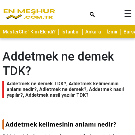
×
☰
ASTROLOJİ
MasterChef Kim Elendi?
İstanbul
Ankara
İzmir
Burs
SAĞLIK
YEMEK
Addetmek ne demek
TARİFLERİ
TDK?
GEZİLECEK
YERLER
Addetmek ne demek TDK?, Addetmek kelimesinin
CİLT
anlamı nedir?, Adletmek ne demek?, Addetmek nasıl
BAKIMI
yapılır?, Addetmek nasil yazılır TDK?
NEDİR
KAMP
ALANLARI
Addetmek kelimesinin anlamı nedir?
HAMİLELİK