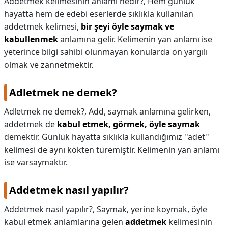
Addetmek kelimesinin anlamı nedir?,
Hem günlük
hayatta hem de edebi eserlerde sıklıkla kullanılan
KAPLICALAR
addetmek kelimesi,
bir şeyi öyle saymak ve
kabullenmek
İLETİŞİM
anlamına gelir. Kelimenin yan anlamı ise
yeterince bilgi sahibi olunmayan konularda ön yargılı
olmak ve zannetmektir.
Adletmek ne demek?
Adletmek ne demek?,
Add, saymak anlamına gelirken,
addetmek de
kabul etmek, görmek, öyle saymak
demektir. Günlük hayatta sıklıkla kullandığımız ''adet''
kelimesi de aynı kökten türemiştir. Kelimenin yan anlamı
ise varsaymaktır.
Addetmek nasıl yapılır?
Addetmek nasıl yapılır?,
Saymak, yerine koymak, öyle
kabul etmek anlamlarına gelen
addetmek
kelimesinin