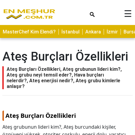
×
☰
ASTROLOJİ
MasterChef Kim Elendi?
İstanbul
Ankara
İzmir
Burs
SAĞLIK
YEMEK
Ateş Burçları Özellikleri
TARİFLERİ
GEZİLECEK
Ateş Burçları Özellikleri, Ateş grubunun lideri kim?,
YERLER
Ateş grubu neyi temsil eder?, Hava burçları
nelerdir?, Ateş enerjisi nedir?, Ateş grubu kimlerle
CİLT
anlaşır?
BAKIMI
NEDİR
Ateş Burçları Özellikleri
KAMP
ALANLARI
Ateş grubunun lideri kim?, Ateş burcundaki kişiler,
özgüveni yüksek, otoriter, coşkulu, enerji dolu, yaratıcı,
HAMİLELİK