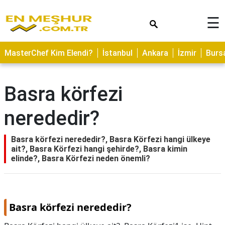
×
☰
ASTROLOJİ
MasterChef Kim Elendi?
İstanbul
Ankara
İzmir
Burs
SAĞLIK
YEMEK
Basra körfezi
TARİFLERİ
nerededir?
GEZİLECEK
YERLER
Basra körfezi nerededir?, Basra Körfezi hangi ülkeye
CİLT
ait?, Basra Körfezi hangi şehirde?, Basra kimin
BAKIMI
elinde?, Basra Körfezi neden önemli?
NEDİR
KAMP
ALANLARI
Basra körfezi nerededir?
HAMİLELİK