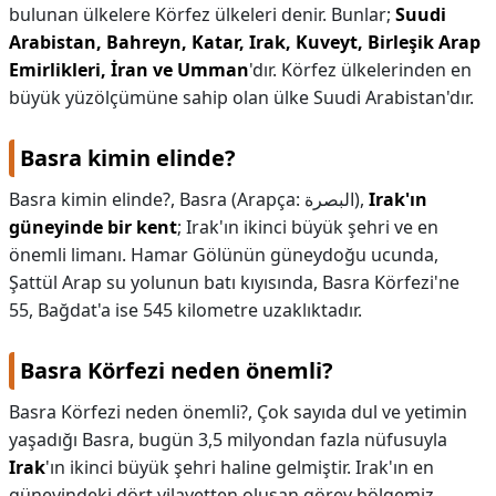
bulunan ülkelere Körfez ülkeleri denir. Bunlar;
Suudi
Arabistan, Bahreyn, Katar, Irak, Kuveyt, Birleşik Arap
Emirlikleri, İran ve Umman
'dır. Körfez ülkelerinden en
büyük yüzölçümüne sahip olan ülke Suudi Arabistan'dır.
Basra kimin elinde?
Basra kimin elinde?,
Basra (Arapça: البصرة),
Irak'ın
güneyinde bir kent
; Irak'ın ikinci büyük şehri ve en
önemli limanı. Hamar Gölünün güneydoğu ucunda,
Şattül Arap su yolunun batı kıyısında, Basra Körfezi'ne
55, Bağdat'a ise 545 kilometre uzaklıktadır.
Basra Körfezi neden önemli?
Basra Körfezi neden önemli?,
Çok sayıda dul ve yetimin
yaşadığı Basra, bugün 3,5 milyondan fazla nüfusuyla
Irak
'ın ikinci büyük şehri haline gelmiştir. Irak'ın en
güneyindeki dört vilayetten oluşan görev bölgemiz,