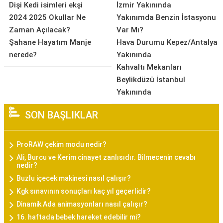
Dişi Kedi isimleri ekşi
İzmir Yakınında
2024 2025 Okullar Ne
Yakınımda Benzin İstasyonu
Zaman Açılacak?
Var Mı?
Şahane Hayatım Manje
Hava Durumu Kepez/Antalya
nerede?
Yakınında
Kahvaltı Mekanları
Beylikdüzü İstanbul
Yakınında
SON BAŞLIKLAR
ProRAW çekim modu nedir?
Ali, Burcu ve Kerim cinayet zanlısıdır. Bilmecenin cevabı
nedir?
Buzlu içecek makinesi nasıl çalışır?
Kgk sınavının sonuçları kaç yıl geçerlidir?
Dinamik Ada animasyonları nasıl çalışır?
16. haftada bebek hareket edebilir mi?