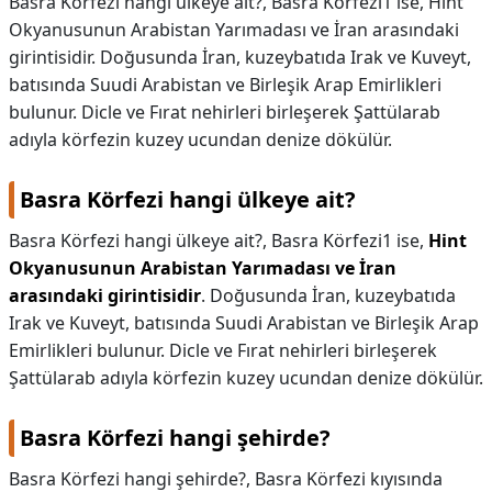
Basra Körfezi hangi ülkeye ait?, Basra Körfezi1 ise, Hint
Okyanusunun Arabistan Yarımadası ve İran arasındaki
KAPLICALAR
girintisidir. Doğusunda İran, kuzeybatıda Irak ve Kuveyt,
batısında Suudi Arabistan ve Birleşik Arap Emirlikleri
İLETİŞİM
bulunur. Dicle ve Fırat nehirleri birleşerek Şattülarab
adıyla körfezin kuzey ucundan denize dökülür.
Basra Körfezi hangi ülkeye ait?
Basra Körfezi hangi ülkeye ait?,
Basra Körfezi1 ise,
Hint
Okyanusunun Arabistan Yarımadası ve İran
arasındaki girintisidir
. Doğusunda İran, kuzeybatıda
Irak ve Kuveyt, batısında Suudi Arabistan ve Birleşik Arap
Emirlikleri bulunur. Dicle ve Fırat nehirleri birleşerek
Şattülarab adıyla körfezin kuzey ucundan denize dökülür.
Basra Körfezi hangi şehirde?
Basra Körfezi hangi şehirde?,
Basra Körfezi kıyısında