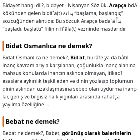
Bidayet hangi dil?,
bidayet - Nişanyan Sözlük.
Arapça
bdA
kökünden gelen bidāˀa(t) بداءة “başlama, başlangıç”
sözcüğünden alıntıdır. Bu sözcük Arapça badaˀa بَدَأَ
“başladı, başlattı” fiilinin fiˁāla(t) vezninde masdarıdır.
Bidat Osmanlıca ne demek?
Bidat Osmanlıca ne demek?,
Bid'at
, hurâfe ya da bâtıl
inanç kavramlarıyla karşılanan; çoğunlukla inanç alanına
mahsus konularda inancın aslında olmayan, itikadî
esaslara aykırılık teşkil eden ve dinin yozlaşıp toplumun
dinin aslından uzaklaşmasına sebep olan uydurma inanç-
lar, geniş ve bilgisiz halk yığınları arasında rahatça
yayılma özelliğine ...
Bebat ne demek?
Bebat ne demek?,
Babet,
görünüş olarak balerinlerin