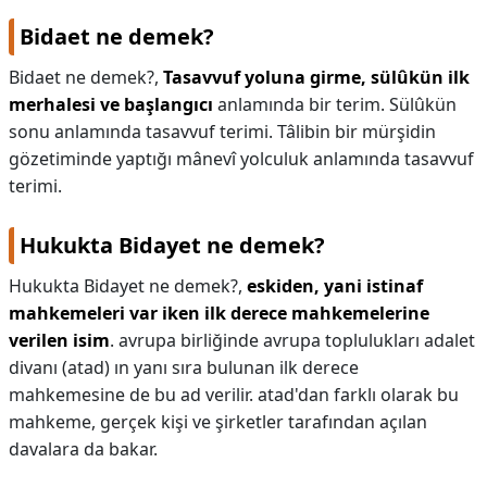
Bidaet ne demek?
KAPLICALAR
Bidaet ne demek?,
Tasavvuf yoluna girme, sülûkün ilk
İLETİŞİM
merhalesi ve başlangıcı
anlamında bir terim. Sülûkün
sonu anlamında tasavvuf terimi. Tâlibin bir mürşidin
gözetiminde yaptığı mânevî yolculuk anlamında tasavvuf
terimi.
Hukukta Bidayet ne demek?
Hukukta Bidayet ne demek?,
eskiden, yani istinaf
mahkemeleri var iken ilk derece mahkemelerine
verilen isim
. avrupa birliğinde avrupa toplulukları adalet
divanı (atad) ın yanı sıra bulunan ilk derece
mahkemesine de bu ad verilir. atad'dan farklı olarak bu
mahkeme, gerçek kişi ve şirketler tarafından açılan
davalara da bakar.