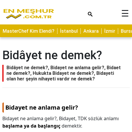
×
☰
ASTROLOJİ
MasterChef Kim Elendi?
İstanbul
Ankara
İzmir
Burs
SAĞLIK
YEMEK
Bidâyet ne demek?
TARİFLERİ
GEZİLECEK
Bidâyet ne demek?, Bidayet ne anlama gelir?, Bidaet
YERLER
ne demek?, Hukukta Bidayet ne demek?, Bidayeti
olan her şeyin nihayeti vardır ne demek?
CİLT
BAKIMI
NEDİR
Bidayet ne anlama gelir?
KAMP
Bidayet ne anlama gelir?,
Bidayet, TDK sözlük anlamı
ALANLARI
başlama ya da başlangıç
demektir.
HAMİLELİK