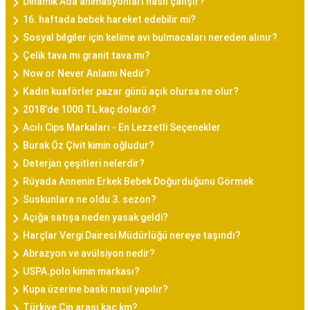
Dinamik Ada animasyonları nasıl çalışır?
16. haftada bebek hareket edebilir mi?
Sosyal bilgiler için kelime avı bulmacaları nereden alınır?
Çelik tava mı granit tava mı?
Now or Never Anlamı Nedir?
Kadın kuaförler pazar günü açık olursa ne olur?
2018'de 1000 TL kaç dolardı?
Acılı Cips Markaları - En Lezzetli Seçenekler
Burak Öz Çivit kimin oğludur?
Deterjan çeşitleri nelerdir?
Rüyada Annenin Erkek Bebek Doğurduğunu Görmek
Suskunlara ne oldu 3. sezon?
Açığa satışa neden yasak geldi?
Harçlar Vergi Dairesi Müdürlüğü nereye taşındı?
Abrazyon ve avülsiyon nedir?
USPA.polo kimin markası?
Kupa üzerine baskı nasıl yapılır?
Türkiye Çin arası kaç km?