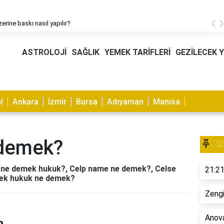
‹
erine baskı nasıl yapılır?
ASTROLOJİ
SAĞLIK
YEMEK TARİFLERİ
GEZİLECEK 
l
Ankara
İzmir
Bursa
Adıyaman
Manisa
demek?
S
ne demek hukuk?, Celp name ne demek?, Celse
21:21
ek hukuk ne demek?
Zengi
Anova