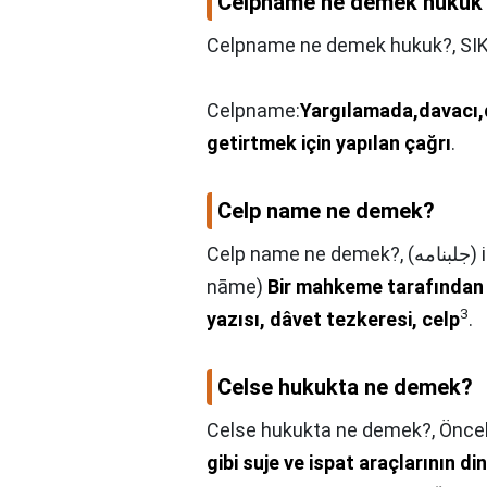
Celpname ne demek hukuk
Celpname ne demek hukuk?,
SI
Celpname:
Yargılamada,davacı,d
getirtmek için yapılan çağrı
.
Celp name ne demek?
Celp name ne demek?,
(ﺟﻠﺒﻨﺎﻣﻪ) i. (Ar. celb ve Fars. nāme “yazılmış şey” ile celb-
nāme)
Bir mahkeme tarafından d
3
yazısı, dâvet tezkeresi, celp
.
Celse hukukta ne demek?
Celse hukukta ne demek?,
Öncel
gibi suje ve ispat araçlarının di