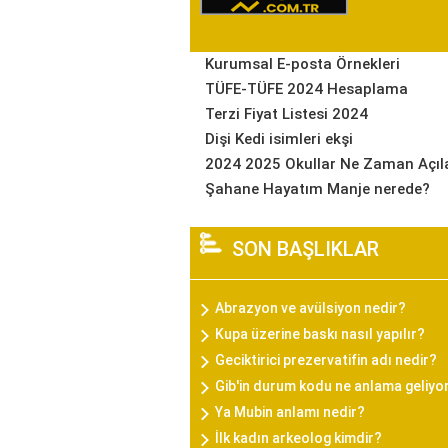
Kurumsal E-posta Örnekleri
TÜFE-TÜFE 2024 Hesaplama
Terzi Fiyat Listesi 2024
Dişi Kedi isimleri ekşi
2024 2025 Okullar Ne Zaman Açıl
Şahane Hayatım Manje nerede?
SON BAŞLIKLAR
Abrazyon ve avülsiyon nedir?
Kupa üzerine baskı nasıl yapılır?
Geciktirici prezervatifin adı nedir?
Gib'in durum kodu ne anlama geliyo
Ya Mubin anlamı nedir?
İlk kadın arkeolog kimdir?