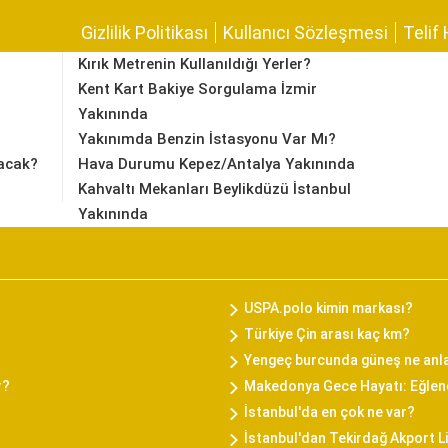
Gizlilik Politikası
Kullanıcı Sözleşmesi
Telif 
Kırık Metrenin Kullanıldığı Yerler?
Kent Kart Bakiye Sorgulama İzmir
Yakınında
Yakınımda Benzin İstasyonu Var Mı?
acak?
Hava Durumu Kepez/Antalya Yakınında
Kahvaltı Mekanları Beylikdüzü İstanbul
Yakınında
USPA.polo kimin markası?
Türkiye Çin arası kaç km?
Yengeç burcunda güneş ne anl
r?
Makedonya Gece Hayatı: Eğlenc
İstanbul'da en çok ne var?
İstanbul'dan Tekirdağ Akport L