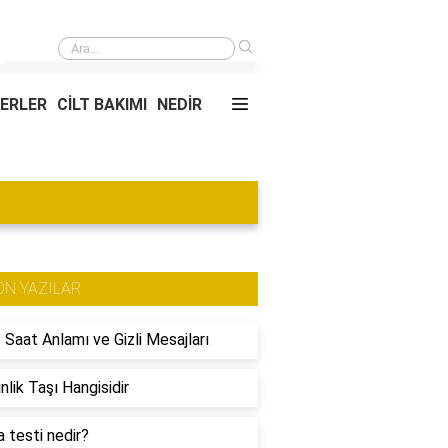
›
Kupa üzerine baskı nasıl yapılır?
YERLER
CİLT BAKIMI
NEDİR
ON YAZILAR
 Saat Anlamı ve Gizli Mesajları
nlik Taşı Hangisidir
 testi nedir?