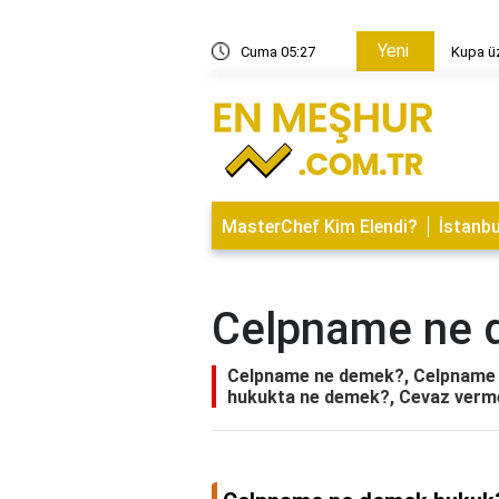
Yeni
 nasıl yapılır?
Cuma 05:27
Kupa üz
MasterChef Kim Elendi?
İstanbu
Celpname ne 
Celpname ne demek?, Celpname 
hukukta ne demek?, Cevaz verm