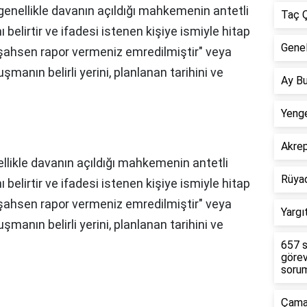
genellikle davanın açıldığı mahkemenin antetli
Taç Ç
nı belirtir ve ifadesi istenen kişiye ismiyle hitap
Genel
 şahsen rapor vermeniz emredilmiştir" veya
şmanın belirli yerini, planlanan tarihini ve
Ay Bu
Yenge
Akre
llikle davanın açıldığı mahkemenin antetli
Rüya
nı belirtir ve ifadesi istenen kişiye ismiyle hitap
 şahsen rapor vermeniz emredilmiştir" veya
Yargı
şmanın belirli yerini, planlanan tarihini ve
657 s
görev
sorum
Çamar