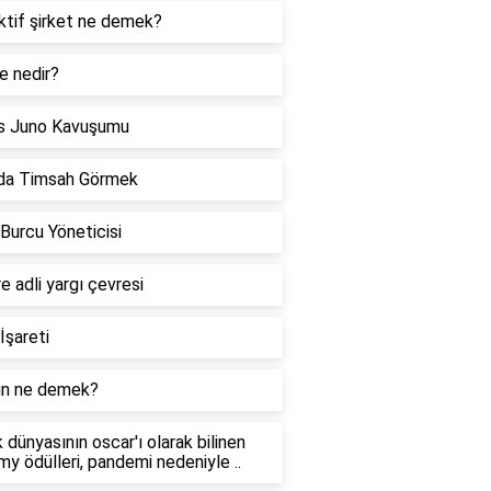
ktif şirket ne demek?
e nedir?
s Juno Kavuşumu
da Timsah Görmek
 Burcu Yöneticisi
re adli yargı çevresi
İşareti
n ne demek?
 dünyasının oscar'ı olarak bilinen
y ödülleri, pandemi nedeniyle ..