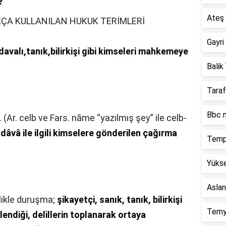
?
Ateş 
KÇA KULLANILAN HUKUK TERİMLERİ
Gayri
avalı,tanık,bilirkişi gibi kimseleri mahkemeye
Balik 
Taraf
Bbc n
âvâ ile ilgili kimselere gönderilen çağırma
Temp
Yükse
Aslan
ikle duruşma;
şikayetçi, sanık, tanık, bilirkişi
Temy
nlendiği, delillerin toplanarak ortaya