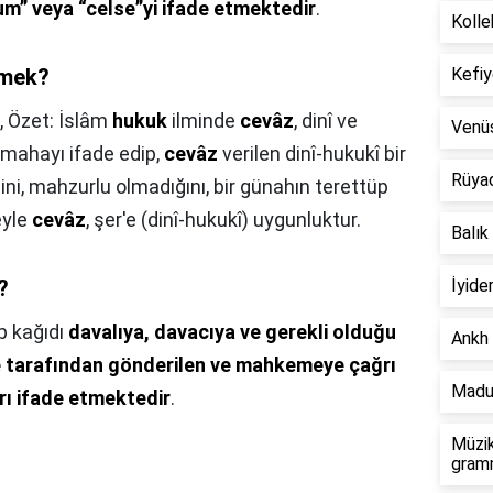
um” veya “celse”yi ifade etmektedir
.
Kolle
emek?
Kefiy
,
Özet: İslâm
hukuk
ilminde
cevâz
, dinî ve
Venü
mahayı ifade edip,
cevâz
verilen dinî-hukukî bir
Rüya
ni, mahzurlu olmadığını, bir günahın terettüp
eyle
cevâz
, şer'e (dinî-hukukî) uygunluktur.
Balık
?
İyide
p kağıdı
davalıya, davacıya ve gerekli olduğu
Ankh 
 tarafından gönderilen ve mahkemeye çağrı
Madu
rı ifade etmektedir
.
Müzik
gramm