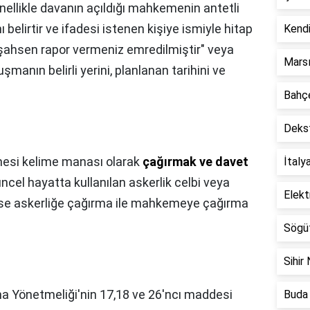
nellikle davanın açıldığı mahkemenin antetli
nı belirtir ve ifadesi istenen kişiye ismiyle hitap
Kendi
 şahsen rapor vermeniz emredilmiştir" veya
Marsı
şmanın belirli yerini, planlanan tarihini ve
Bahçe
Dekst
mesi kelime manası olarak
çağırmak ve davet
İtaly
cel hayatta kullanılan askerlik celbi veya
Elekt
 ise askerliğe çağırma ile mahkemeye çağırma
Sögüt
Sihir 
a Yönetmeliği'nin 17,18 ve 26'ncı maddesi
Buda 