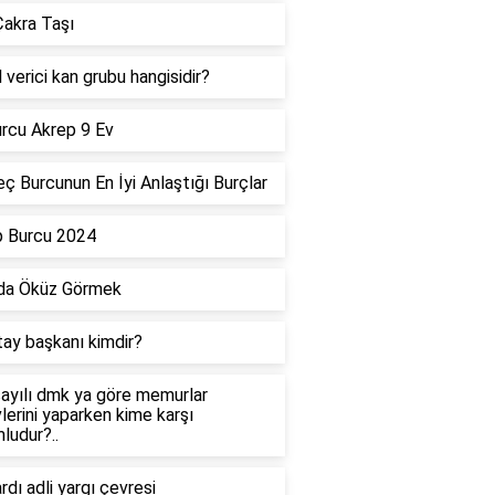
akra Taşı
 verici kan grubu hangisidir?
rcu Akrep 9 Ev
ç Burcunun En İyi Anlaştığı Burçlar
p Burcu 2024
da Öküz Görmek
tay başkanı kimdir?
ayılı dmk ya göre memurlar
lerini yaparken kime karşı
ludur?..
dı adli yargı çevresi