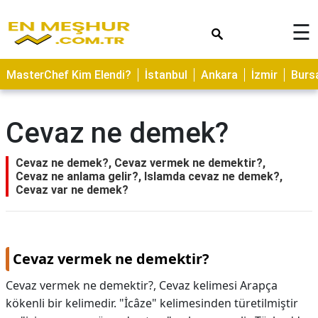
×
☰
ASTROLOJİ
MasterChef Kim Elendi?
İstanbul
Ankara
İzmir
Burs
SAĞLIK
YEMEK
Cevaz ne demek?
TARİFLERİ
GEZİLECEK
Cevaz ne demek?, Cevaz vermek ne demektir?,
YERLER
Cevaz ne anlama gelir?, Islamda cevaz ne demek?,
Cevaz var ne demek?
CİLT
BAKIMI
NEDİR
Cevaz vermek ne demektir?
KAMP
Cevaz vermek ne demektir?,
Cevaz kelimesi Arapça
ALANLARI
kökenli bir kelimedir. "İcâze" kelimesinden türetilmiştir
HAMİLELİK