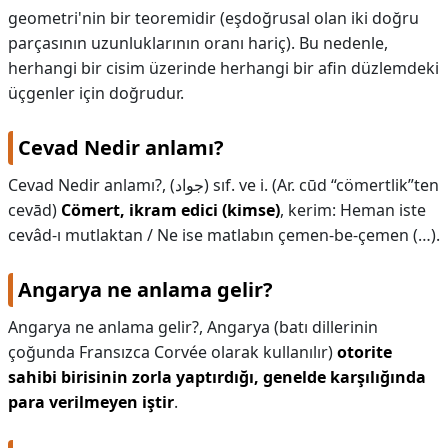
geometri'nin bir teoremidir (eşdoğrusal olan iki doğru
parçasının uzunluklarının oranı hariç). Bu nedenle,
herhangi bir cisim üzerinde herhangi bir afin düzlemdeki
üçgenler için doğrudur.
Cevad Nedir anlamı?
Cevad Nedir anlamı?,
(ﺟﻮﺍﺩ) sıf. ve i. (Ar. cūd “cömertlik”ten
cevād)
Cömert, ikram edici (kimse)
, kerim: Heman iste
cevâd-ı mutlaktan / Ne ise matlabın çemen-be-çemen (…).
Angarya ne anlama gelir?
Angarya ne anlama gelir?,
Angarya (batı dillerinin
çoğunda Fransızca Corvée olarak kullanılır)
otorite
sahibi birisinin zorla yaptırdığı, genelde karşılığında
para verilmeyen iştir
.