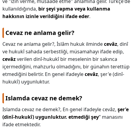
ve "izin verme, müsaade etme" anlamına gelir. Türkçe'de
kullanıldığında,
bir şeyi yapma veya kullanma
KAPLICALAR
hakkının izinle verildiğini ifade eder
.
İLETİŞİM
Cevaz ne anlama gelir?
Cevaz ne anlama gelir?,
İslâm hukuk ilminde
cevâz
, dinî
ve hukukî sahada serbestliği, müsamahayı ifade edip,
cevâz
verilen dinî-hukukî bir meselenin bir sakınca
içermediğini, mahzurlu olmadığını, bir günahın terettüp
etmediğini belirtir. En genel ifadeyle
cevâz
, şer'e (dinî-
hukukî) uygunluktur.
Islamda cevaz ne demek?
Islamda cevaz ne demek?,
En genel ifadeyle cevâz,
şer'e
(dinî-hukukî) uygunluktur.
etmediği şey
” manasını
ifade etmektedir.