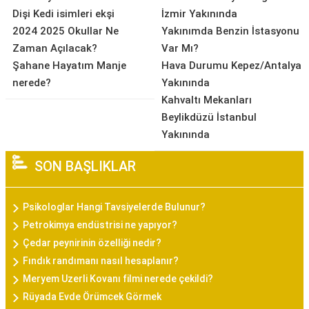
Dişi Kedi isimleri ekşi
İzmir Yakınında
2024 2025 Okullar Ne
Yakınımda Benzin İstasyonu
Zaman Açılacak?
Var Mı?
Şahane Hayatım Manje
Hava Durumu Kepez/Antalya
nerede?
Yakınında
Kahvaltı Mekanları
Beylikdüzü İstanbul
Yakınında
SON BAŞLIKLAR
Psikologlar Hangi Tavsiyelerde Bulunur?
Petrokimya endüstrisi ne yapıyor?
Çedar peynirinin özelliği nedir?
Fındık randımanı nasıl hesaplanır?
Meryem Uzerli Kovanı filmi nerede çekildi?
Rüyada Evde Örümcek Görmek