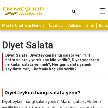
×
☰
ASTROLOJİ
MasterChef Kim Elendi?
İstanbul
Ankara
İzmir
Burs
SAĞLIK
YEMEK
Diyet Salata
TARİFLERİ
GEZİLECEK
Diyet Salata, Diyetteyken hangi salata yenir?, 1
YERLER
hafta salata yiyerek kaç kilo verilir?, Diyet yaparken
ne kadar salata yenmeli?, Her gün salata yemek
CİLT
zayıflatır mı?, 1 haftada kaç kilo verilir?
BAKIMI
NEDİR
Diyetteyken hangi salata yenir?
KAMP
ALANLARI
Diyetteyken hangi salata yenir?,
Marul, göbek, Akdeniz
yeşillikleri, roka, turp, dereotu, maydanoz, kırmızı-beyaz
HAMİLELİK