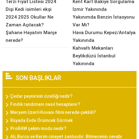
Terzi Fiyat Listesi 2024
Kent Kart Bakiye Sorgulama
Dişi Kedi isimleri ekşi
İzmir Yakınında
2024 2025 Okullar Ne
Yakınımda Benzin İstasyonu
Zaman Açılacak?
Var Mı?
Şahane Hayatım Manje
Hava Durumu Kepez/Antalya
nerede?
Yakınında
Kahvaltı Mekanları
Beylikdüzü İstanbul
Yakınında
SON BAŞLIKLAR
Çedar peynirinin özelliği nedir?
Fındık randımanı nasıl hesaplanır?
Meryem Uzerli Kovanı filmi nerede çekildi?
Rüyada Evde Örümcek Görmek
ProRAW çekim modu nedir?
Ali, Burcu ve Kerim cinayet zanlısıdır. Bilmecenin cevabı