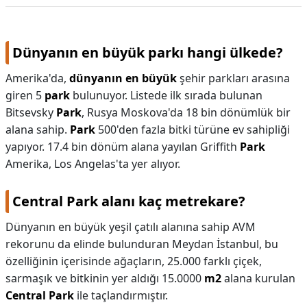
KAPLICALAR
Dünyanın en büyük parkı hangi ülkede?
İLETİŞİM
Amerika'da,
dünyanın en büyük
şehir parkları arasına
giren 5
park
bulunuyor. Listede ilk sırada bulunan
Bitsevsky
Park
, Rusya Moskova'da 18 bin dönümlük bir
alana sahip.
Park
500'den fazla bitki türüne ev sahipliği
yapıyor. 17.4 bin dönüm alana yayılan Griffith
Park
Amerika, Los Angelas'ta yer alıyor.
Central Park alanı kaç metrekare?
Dünyanın en büyük yeşil çatılı alanına sahip AVM
rekorunu da elinde bulunduran Meydan İstanbul, bu
özelliğinin içerisinde ağaçların, 25.000 farklı çiçek,
sarmaşık ve bitkinin yer aldığı 15.0000
m2
alana kurulan
Central Park
ile taçlandırmıştır.