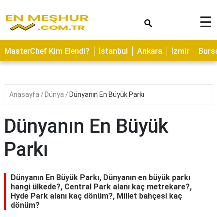
×
☰
ASTROLOJİ
MasterChef Kim Elendi?
İstanbul
Ankara
İzmir
Burs
SAĞLIK
YEMEK
TARİFLERİ
Anasayfa
Dünya
Dünyanın En Büyük Parkı
GEZİLECEK
YERLER
Dünyanın En Büyük
CİLT
Parkı
BAKIMI
NEDİR
Dünyanın En Büyük Parkı, Dünyanın en büyük parkı
KAMP
hangi ülkede?, Central Park alanı kaç metrekare?,
Hyde Park alanı kaç dönüm?, Millet bahçesi kaç
ALANLARI
dönüm?
HAMİLELİK