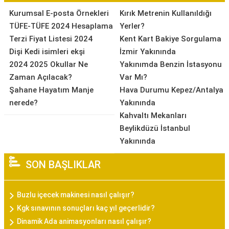
Kurumsal E-posta Örnekleri
Kırık Metrenin Kullanıldığı
TÜFE-TÜFE 2024 Hesaplama
Yerler?
Terzi Fiyat Listesi 2024
Kent Kart Bakiye Sorgulama
Dişi Kedi isimleri ekşi
İzmir Yakınında
2024 2025 Okullar Ne
Yakınımda Benzin İstasyonu
Zaman Açılacak?
Var Mı?
Şahane Hayatım Manje
Hava Durumu Kepez/Antalya
nerede?
Yakınında
Kahvaltı Mekanları
Beylikdüzü İstanbul
Yakınında
SON BAŞLIKLAR
Buzlu içecek makinesi nasıl çalışır?
Kgk sınavının sonuçları kaç yıl geçerlidir?
Dinamik Ada animasyonları nasıl çalışır?