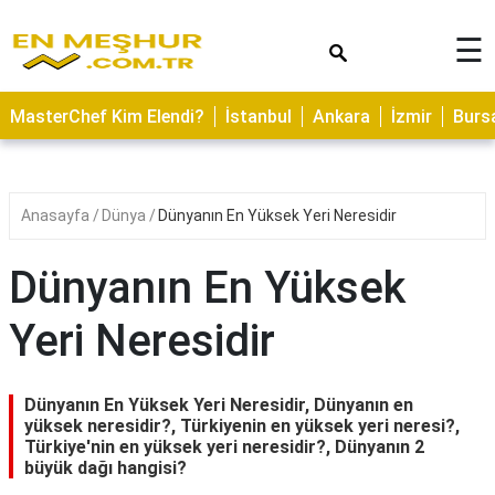
×
☰
ASTROLOJİ
MasterChef Kim Elendi?
İstanbul
Ankara
İzmir
Burs
SAĞLIK
YEMEK
TARİFLERİ
Anasayfa
Dünya
Dünyanın En Yüksek Yeri Neresidir
GEZİLECEK
YERLER
Dünyanın En Yüksek
CİLT
Yeri Neresidir
BAKIMI
NEDİR
Dünyanın En Yüksek Yeri Neresidir, Dünyanın en
KAMP
yüksek neresidir?, Türkiyenin en yüksek yeri neresi?,
Türkiye'nin en yüksek yeri neresidir?, Dünyanın 2
ALANLARI
büyük dağı hangisi?
HAMİLELİK