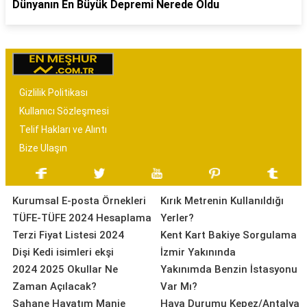
Dünyanın En Büyük Depremi Nerede Oldu
Gizlilik Politikası
Kullanıcı Sözleşmesi
Telif Hakları ve Alıntı
Bize Ulaşın
Kurumsal E-posta Örnekleri
Kırık Metrenin Kullanıldığı
TÜFE-TÜFE 2024 Hesaplama
Yerler?
Terzi Fiyat Listesi 2024
Kent Kart Bakiye Sorgulama
Dişi Kedi isimleri ekşi
İzmir Yakınında
2024 2025 Okullar Ne
Yakınımda Benzin İstasyonu
Zaman Açılacak?
Var Mı?
Şahane Hayatım Manje
Hava Durumu Kepez/Antalya