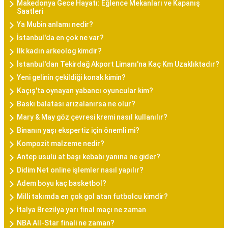
Makedonya Gece Hayatı: Eğlence Mekanları ve Kapanış
Saatleri
Ya Mubin anlamı nedir?
İstanbul'da en çok ne var?
İlk kadın arkeolog kimdir?
İstanbul'dan Tekirdağ Akport Limanı'na Kaç Km Uzaklıktadır?
Yeni gelinin çekildiği konak kimin?
Kaçış'ta oynayan yabancı oyuncular kim?
Baskı balatası arızalanırsa ne olur?
Mary & May göz çevresi kremi nasıl kullanılır?
Binanın yaşı ekspertiz için önemli mi?
Kompozit malzeme nedir?
Antep usulü at başı kebabı yanına ne gider?
Didim Net online işlemler nasıl yapılır?
Adem boyu kaç basketbol?
Milli takımda en çok gol atan futbolcu kimdir?
İtalya Brezilya yarı final maçı ne zaman
NBA All-Star finali ne zaman?