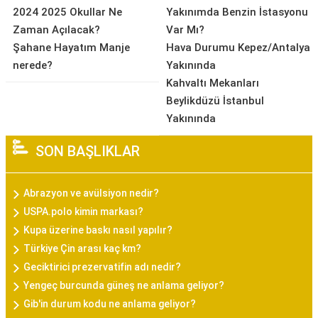
2024 2025 Okullar Ne
Yakınımda Benzin İstasyonu
Zaman Açılacak?
Var Mı?
Şahane Hayatım Manje
Hava Durumu Kepez/Antalya
nerede?
Yakınında
Kahvaltı Mekanları
Beylikdüzü İstanbul
Yakınında
SON BAŞLIKLAR
Abrazyon ve avülsiyon nedir?
USPA.polo kimin markası?
Kupa üzerine baskı nasıl yapılır?
Türkiye Çin arası kaç km?
Geciktirici prezervatifin adı nedir?
Yengeç burcunda güneş ne anlama geliyor?
Gib'in durum kodu ne anlama geliyor?