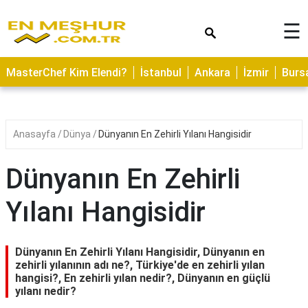
×
☰
ASTROLOJİ
MasterChef Kim Elendi?
İstanbul
Ankara
İzmir
Burs
SAĞLIK
YEMEK
TARİFLERİ
Anasayfa
Dünya
Dünyanın En Zehirli Yılanı Hangisidir
GEZİLECEK
YERLER
Dünyanın En Zehirli
CİLT
Yılanı Hangisidir
BAKIMI
NEDİR
Dünyanın En Zehirli Yılanı Hangisidir, Dünyanın en
KAMP
zehirli yılanının adı ne?, Türkiye'de en zehirli yılan
hangisi?, En zehirli yılan nedir?, Dünyanın en güçlü
ALANLARI
yılanı nedir?
HAMİLELİK