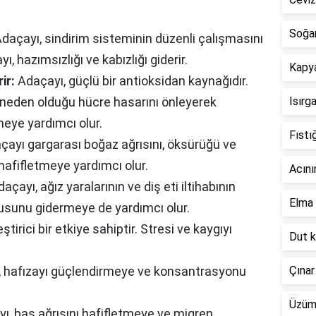
Soğan
daçayı, sindirim sisteminin düzenli çalışmasını
ı, hazımsızlığı ve kabızlığı giderir.
Kapya
ir:
Adaçayı, güçlü bir antioksidan kaynağıdır.
n neden olduğu hücre hasarını önleyerek
Isırg
meye yardımcı olur.
Fıstı
ayı gargarası boğaz ağrısını, öksürüğü ve
hafifletmeye yardımcı olur.
Acını
açayı, ağız yaralarının ve diş eti iltihabının
Elma 
okusunu gidermeye de yardımcı olur.
tirici bir etkiye sahiptir. Stresi ve kaygıyı
Dut k
 hafızayı güçlendirmeye ve konsantrasyonu
Çınar
Üzüm 
ı, baş ağrısını hafifletmeye ve migren