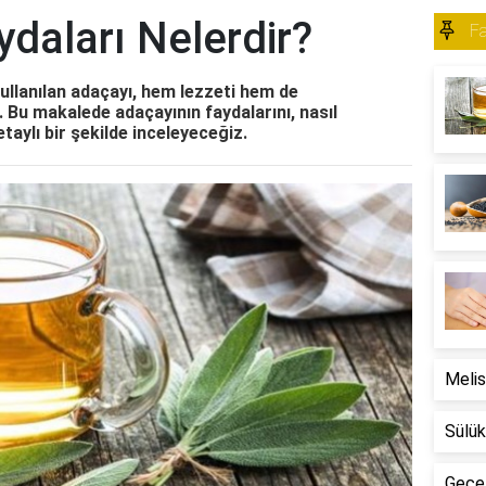
daları Nelerdir?
Fa
kullanılan adaçayı, hem lezzeti hem de
r. Bu makalede adaçayının faydalarını, nasıl
detaylı bir şekilde inceleyeceğiz.
Melis
Sülük
Gece 