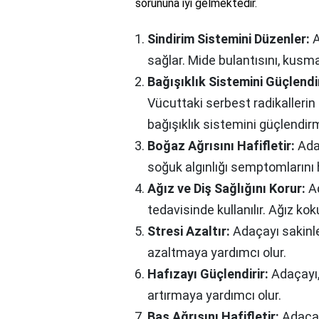
sorununa iyi gelmektedir.
Sindirim Sistemini Düzenler:
A
sağlar. Mide bulantısını, kusmay
Bağışıklık Sistemini Güçlendir
Vücuttaki serbest radikalleri
bağışıklık sistemini güçlendir
Boğaz Ağrısını Hafifletir:
Adaç
soğuk algınlığı semptomlarını 
Ağız ve Diş Sağlığını Korur:
Ad
tedavisinde kullanılır. Ağız k
Stresi Azaltır:
Adaçayı sakinleş
azaltmaya yardımcı olur.
Hafızayı Güçlendirir:
Adaçayı,
artırmaya yardımcı olur.
Baş Ağrısını Hafifletir:
Adaçay