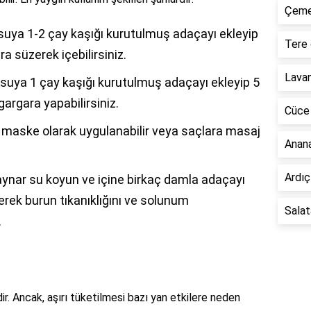
Çemen
suya 1-2 çay kaşığı kurutulmuş adaçayı ekleyip
Tere 
a süzerek içebilirsiniz.
Lavan
k suya 1 çay kaşığı kurutulmuş adaçayı ekleyip 5
argara yapabilirsiniz.
Cüce 
 maske olarak uygulanabilir veya saçlara masaj
Anana
Ardıç
aynar su koyun ve içine birkaç damla adaçayı
kerek burun tıkanıklığını ve solunum
Salat
.
dir. Ancak, aşırı tüketilmesi bazı yan etkilere neden