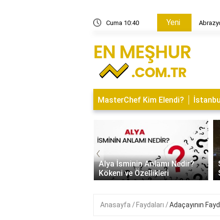
Yeni
iyon nedir?
Cuma 10:40
Abrazyo
MasterChef Kim Elendi?
İstanbu
‹
İsminin Anlamı Nedir?
Saitabat Şelalesi Bursa’nın
 ve Özellikleri
Saklı Cenneti
Anasayfa
Faydaları
Adaçayının Fayda