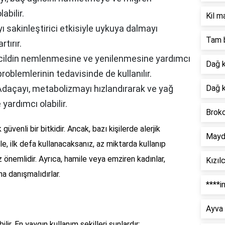
abilir.
Kil m
 sakinleştirici etkisiyle uykuya dalmayı
Tam b
rtırır.
cildin nemlenmesine ve yenilenmesine yardımcı
Dağ k
problemlerinin tedavisinde de kullanılır.
daçayı, metabolizmayı hızlandırarak ve yağ
Dağ k
yardımcı olabilir.
Broko
üvenli bir bitkidir. Ancak, bazı kişilerde alerjik
Mayda
le, ilk defa kullanacaksanız, az miktarda kullanıp
önemlidir. Ayrıca, hamile veya emziren kadınlar,
Kızıl
a danışmalıdırlar.
****i
Ayva 
ilir. En yaygın kullanım şekilleri şunlardır: