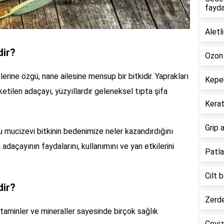
fayda
Aletl
dir?
Ozon 
rine özgü, nane ailesine mensup bir bitkidir. Yaprakları
Kepek
ketilen adaçayı, yüzyıllardır geleneksel tıpta şifa
Kerat
Grip 
u mucizevi bitkinin bedenimize neler kazandırdığını
açayının faydalarını, kullanımını ve yan etkilerini
Patla
Cilt 
dir?
Zerde
vitaminler ve mineraller sayesinde birçok sağlık
Ceviz