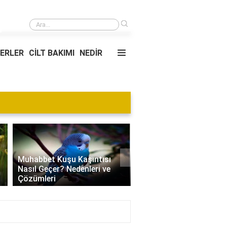
›
Abrazyon ve avülsiyon nedir?
YERLER
CİLT BAKIMI
NEDİR
Blog
›
Villa Kapısı Tasarım Tr
Edamame Nedir? Faydaları,
| Modern, Klasik ve
Tüketimi ve Tarif Önerileri
Minimalist Modeller