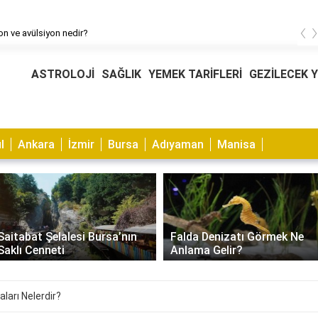
‹
n ve avülsiyon nedir?
ASTROLOJİ
SAĞLIK
YEMEK TARİFLERİ
GEZİLECEK 
l
Ankara
İzmir
Bursa
Adıyaman
Manisa
Muhabbet Kuşu Kaşıntısı
Falda Denizatı Görmek Ne
Nasıl Geçer? Nedenleri ve
Anlama Gelir?
Çözümleri
ları Nelerdir?