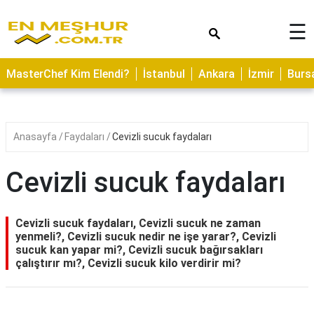
×
☰
ASTROLOJİ
MasterChef Kim Elendi?
İstanbul
Ankara
İzmir
Burs
SAĞLIK
YEMEK
TARİFLERİ
Anasayfa
Faydaları
Cevizli sucuk faydaları
GEZİLECEK
YERLER
Cevizli sucuk faydaları
CİLT
BAKIMI
Cevizli sucuk faydaları, Cevizli sucuk ne zaman
yenmeli?, Cevizli sucuk nedir ne işe yarar?, Cevizli
NEDİR
sucuk kan yapar mi?, Cevizli sucuk bağırsakları
çalıştırır mı?, Cevizli sucuk kilo verdirir mi?
KAMP
ALANLARI
HAMİLELİK