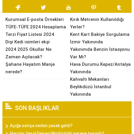
Kurumsal E-posta Örnekleri
Kırık Metrenin Kullanıldığı
TÜFE-TÜFE 2024 Hesaplama
Yerler?
Terzi Fiyat Listesi 2024
Kent Kart Bakiye Sorgulama
Dişi Kedi isimleri ekşi
İzmir Yakınında
2024 2025 Okullar Ne
Yakınımda Benzin İstasyonu
Zaman Açılacak?
Var Mı?
Şahane Hayatım Manje
Hava Durumu Kepez/Antalya
nerede?
Yakınında
Kahvaltı Mekanları
Beylikdüzü İstanbul
Yakınında
SON BAŞLIKLAR
Açığa satışa neden yasak geldi?
Harçlar Vergi Dairesi Müdürlüğü nereye taşındı?