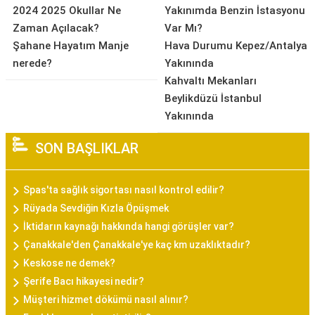
2024 2025 Okullar Ne
Yakınımda Benzin İstasyonu
Zaman Açılacak?
Var Mı?
Şahane Hayatım Manje
Hava Durumu Kepez/Antalya
nerede?
Yakınında
Kahvaltı Mekanları
Beylikdüzü İstanbul
Yakınında
SON BAŞLIKLAR
Spas'ta sağlık sigortası nasıl kontrol edilir?
Rüyada Sevdiğin Kızla Öpüşmek
İktidarın kaynağı hakkında hangi görüşler var?
Çanakkale'den Çanakkale'ye kaç km uzaklıktadır?
Keskose ne demek?
Şerife Bacı hikayesi nedir?
Müşteri hizmet dökümü nasıl alınır?