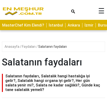
×
☰
ASTROLOJİ
MasterChef Kim Elendi?
İstanbul
Ankara
İzmir
Burs
SAĞLIK
YEMEK
TARİFLERİ
Anasayfa
Faydaları
Salatanın faydaları
GEZİLECEK
YERLER
Salatanın faydaları
CİLT
BAKIMI
Salatanın faydaları, Salatalık hangi hastalığa iyi
gelir?, Salatalık hangi organa iyi gelir?, Her gün
NEDİR
salata yenir mi?, Salata ne kadar sağlıklı?, Günde kaç
tane salatalık yemeli?
KAMP
ALANLARI
HAMİLELİK