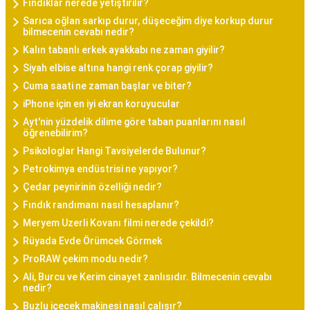
Fındıklar nerede yetiştirilir?
Sarıca oğlan sarkıp durur, düşeceğim diye korkup durur
bilmecenin cevabı nedir?
Kalın tabanlı erkek ayakkabı ne zaman giyilir?
Siyah elbise altına hangi renk çorap giyilir?
Cuma saati ne zaman başlar ve biter?
iPhone için en iyi ekran koruyucular
Ayt'nin yüzdelik dilime göre taban puanlarını nasıl
öğrenebilirim?
Psikologlar Hangi Tavsiyelerde Bulunur?
Petrokimya endüstrisi ne yapıyor?
Çedar peynirinin özelliği nedir?
Fındık randımanı nasıl hesaplanır?
Meryem Uzerli Kovanı filmi nerede çekildi?
Rüyada Evde Örümcek Görmek
ProRAW çekim modu nedir?
Ali, Burcu ve Kerim cinayet zanlısıdır. Bilmecenin cevabı
nedir?
Buzlu içecek makinesi nasıl çalışır?