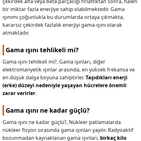
çekirdek alfa veya beta parçacığı fırlattıktan sonra, halen
bir miktar fazla enerjiye sahip olabilmektedir. Gama
KAPLICALAR
ışınımı çoğunlukla bu durumlarda ortaya çıkmakta,
İLETİŞİM
kararsız çekirdek fazlalık enerjiyi gama-ışını olarak
atmaktadır.
Gama ışını tehlikeli mi?
Gama ışını tehlikeli mi?,
Gama ışınları, diğer
elektromanyetik ışınlar arasında, en yüksek frekansa ve
en düşük dalga boyuna sahiptirler.
Taşıdıkları enerji
(erke) düzeyi nedeniyle yaşayan hücrelere önemli
zarar verirler
.
Gama ışını ne kadar güçlü?
Gama ışını ne kadar güçlü?,
Nükleer patlamalarda
nükleer fisyon sırasında gama ışınları yayılır. Radyoaktif
bozunmadan kaynaklanan gama ışınları,
birkaç kilo