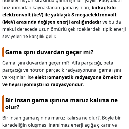
nükleer fisyon sırasında gama ışınları yayılır. Radyoaktif
bozunmadan kaynaklanan gama ışınları,
birkaç kilo
elektronvolt (keV) ile yaklaşık 8 megaelektronvolt
(MeV) arasında değişen enerji aralığındadır
ve bu da
makul derecede uzun ömürlü çekirdeklerdeki tipik enerji
seviyelerine karşılık gelir.
Gama ışını duvardan geçer mi?
Gama ışını duvardan geçer mi?,
Alfa parçacığı, beta
parçacığı ve nötron parçacık radyasyonuna, gama ışını
ve x-ışınları ise
elektromanyetik radyasyona örnektir
ve hepsi iyonlaştırıcı radyasyondur
.
Bir insan gama ışınına maruz kalırsa ne
olur?
Bir insan gama ışınına maruz kalırsa ne olur?,
Böyle bir
karadeliğin oluşması inanılmaz enerji açığa çıkarır ve