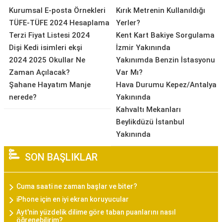
Kurumsal E-posta Örnekleri
Kırık Metrenin Kullanıldığı
TÜFE-TÜFE 2024 Hesaplama
Yerler?
Terzi Fiyat Listesi 2024
Kent Kart Bakiye Sorgulama
Dişi Kedi isimleri ekşi
İzmir Yakınında
2024 2025 Okullar Ne
Yakınımda Benzin İstasyonu
Zaman Açılacak?
Var Mı?
Şahane Hayatım Manje
Hava Durumu Kepez/Antalya
nerede?
Yakınında
Kahvaltı Mekanları
Beylikdüzü İstanbul
Yakınında
SON BAŞLIKLAR
Cuma saati ne zaman başlar ve biter?
iPhone için en iyi ekran koruyucular
Ayt'nin yüzdelik dilime göre taban puanlarını nasıl
öğrenebilirim?