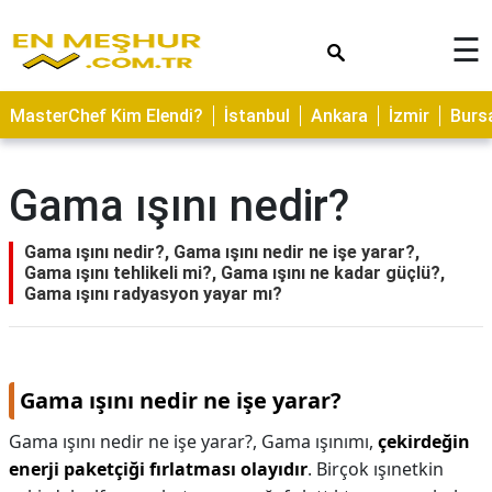
×
☰
ASTROLOJİ
MasterChef Kim Elendi?
İstanbul
Ankara
İzmir
Burs
SAĞLIK
YEMEK
Gama ışını nedir?
TARİFLERİ
GEZİLECEK
Gama ışını nedir?, Gama ışını nedir ne işe yarar?,
YERLER
Gama ışını tehlikeli mi?, Gama ışını ne kadar güçlü?,
Gama ışını radyasyon yayar mı?
CİLT
BAKIMI
NEDİR
Gama ışını nedir ne işe yarar?
KAMP
Gama ışını nedir ne işe yarar?,
Gama ışınımı,
çekirdeğin
ALANLARI
enerji paketçiği fırlatması olayıdır
. Birçok ışınetkin
HAMİLELİK