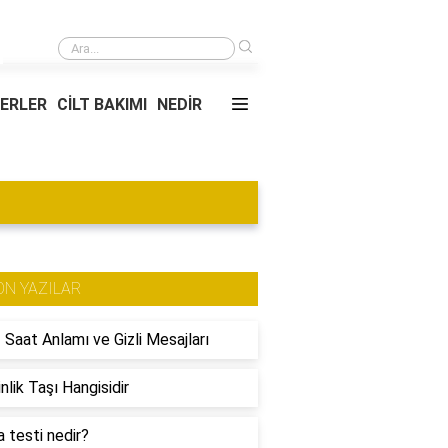
›
Yeni gelinin çekildiği konak kimin?
YERLER
CİLT BAKIMI
NEDİR
ON YAZILAR
 Saat Anlamı ve Gizli Mesajları
nlik Taşı Hangisidir
 testi nedir?