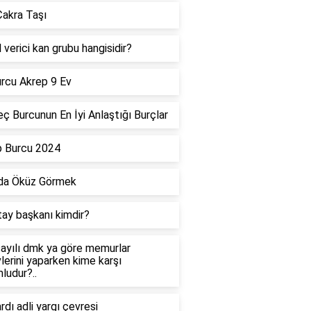
akra Taşı
 verici kan grubu hangisidir?
rcu Akrep 9 Ev
ç Burcunun En İyi Anlaştığı Burçlar
p Burcu 2024
da Öküz Görmek
tay başkanı kimdir?
ayılı dmk ya göre memurlar
lerini yaparken kime karşı
ludur?..
dı adli yargı çevresi