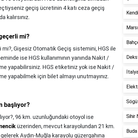
eçtiyseniz geçiş ücretinin 4 katı ceza geçiş
Kendi
a kalırsınız.
Marsı
geçerli mi?
Bahçe
i mi?,
Gişesiz Otomatik Geçiş sistemini, HGS ile
Dekst
isteminde ise HGS kullanımının yanında Nakit /
me yapabilirsiniz. HGS etiketiniz yok ise Nakit /
İtaly
me yapabilmek için bilet almayı unutmayınız.
Elekt
Sögüt
n başlıyor?
Sihir 
lıyor?,
96 km. uzunluğundaki otoyol ise
rmencik
üzerinden, mevcut karayolundan 21 km.
Buda 
a gelerek Aydın-Muğla karayolu güzergahına