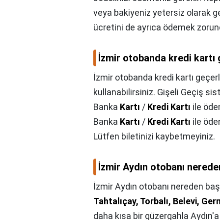
veya bakiyeniz yetersiz olarak g
ücretini de ayrıca ödemek zorund
İzmir otobanda kredi kartı 
İzmir otobanda kredi kartı geçerl
kullanabilirsiniz. Gişeli Geçiş s
Banka
Kartı
/
Kredi Kartı
ile öde
Banka
Kartı
/
Kredi Kartı
ile öde
Lütfen biletinizi kaybetmeyiniz.
İzmir Aydın otobanı nerede
İzmir Aydın otobanı nereden baş
Tahtalıçay, Torbalı, Belevi, Ge
daha kısa bir güzergahla Aydın'