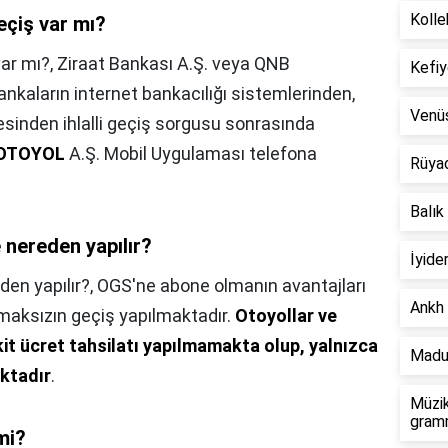
Kolle
eçiş var mı?
var mı?,
Ziraat Bankası A.Ş. veya QNB
Kefiy
ankaların internet bankacılığı sistemlerinden,
Venü
esinden ihlalli geçiş sorgusu sonrasında
OTOYOL
A.Ş. Mobil Uygulaması telefona
Rüya
Balık
nereden yapılır?
İyide
en yapılır?,
OGS'ne abone olmanın avantajları
Ankh 
rmaksızın geçiş yapılmaktadır.
Otoyollar ve
it ücret tahsilatı yapılmamakta olup, yalnızca
Madu
ktadır
.
Müzik
gramm
mi?