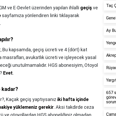
Taç Ç
GM ve E-Devlet üzerinden yapılan ihlalli
geçiş
ve
e
sayfamıza yönlendiren linki tıklayarak
Genel
.
Ay Bu
pılır?
Yenge
?,
Bu kapsamda, geçiş ücreti ve 4 (dört) kat
Akre
a masrafları, avukatlık ücreti ve işleyecek yasal
 edileceği unutulmamalıdır. HGS abonesiyim, Otoyol
Rüya
m?
Evet
.
Yargı
e kadar?
657 s
görev
r?,
Kaçak geçiş yaptıysanız
iki hafta içinde
sorum
bakiye yüklemeniz gerekir
. Aksi takdirde ceza
Çamar
prü ve otoyollardan HGS aboneliğiniz olmadan