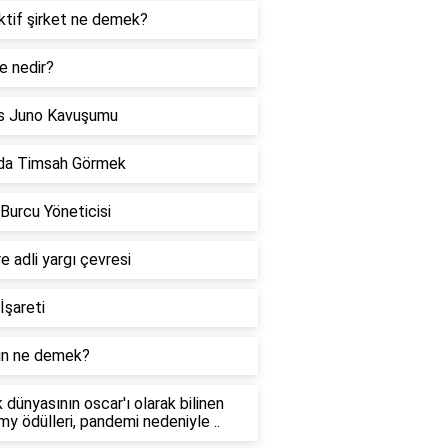
ktif şirket ne demek?
e nedir?
s Juno Kavuşumu
da Timsah Görmek
 Burcu Yöneticisi
re adli yargı çevresi
İşareti
n ne demek?
 dünyasının oscar'ı olarak bilinen
y ödülleri, pandemi nedeniyle ..