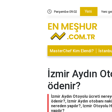
Yeni
Yeni gelinin çekildiği konak kimin?
Perşembe 09:02
MasterChef Kim Elendi?
İstanbu
İzmir Aydın Ot
ödenir?
İzmir Aydın Otoyolu ücreti nerey
ödenir?, Izmir Aydın otobanı nak
nereden yapılır?, Izmir Otoyolu 
yapılır?