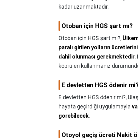
kadar uzanmaktadır.
Otoban için HGS şart mı?
Otoban için HGS şart mı?,
Ülkem
paralı girilen yolların ücretler
dahil olunması gerekmektedir
.
köprüleri kullanmanız durumunda i
E devletten HGS ödenir mi
E devletten HGS ödenir mi?,
Ulaş
hayata geçirdiği uygulamayla
va
görebilecek
.
Otoyol geçiş ücreti Nakit 