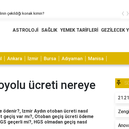
‹
Yeni gelinin çekildiği konak kimin?
ASTROLOJİ
SAĞLIK
YEMEK TARİFLERİ
GEZİLECEK 
l
Ankara
İzmir
Bursa
Adıyaman
Manisa
oyolu ücreti nereye
S
21:21
e ödenir?, Izmir Aydın otoban ücreti nasıl
Zengi
it geçiş var mı?, Otoban geçiş ücreti ödeme
HGS geçerli mi?, HGS olmadan geçiş nasıl
Anova