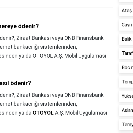
Ateş 
Gayri
 nereye ödenir?
 ödenir?, Ziraat Bankası veya QNB Finansbank
Balik 
nternet bankacılığı sistemlerinden,
Taraf
dresinden ya da OTOYOL A.Ş. Mobil Uygulaması
Bbc n
Temp
asıl ödenir?
ödenir?,
Ziraat Bankası veya QNB Finansbank
Yükse
nternet bankacılığı sistemlerinden,
Aslan
resinden ya da
OTOYOL
A.Ş. Mobil Uygulaması
Temy