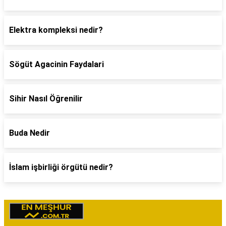
Elektra kompleksi nedir?
Sögüt Agacinin Faydalari
Sihir Nasıl Öğrenilir
Buda Nedir
İslam işbirliği örgütü nedir?