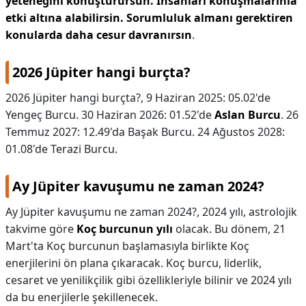
yeteneğini konuşturursun.
İnsanları konuşmalarınla
etki altına alabilirsin.
Sorumluluk almanı gerektiren
konularda daha cesur davranırsın
.
2026 Jüpiter hangi burçta?
2026 Jüpiter hangi burçta?,
9 Haziran 2025: 05.02'de
Yengeç Burcu. 30 Haziran 2026: 01.52'de
Aslan Burcu
. 26
Temmuz 2027: 12.49'da Başak Burcu. 24 Ağustos 2028:
01.08'de Terazi Burcu.
Ay Jüpiter kavuşumu ne zaman 2024?
Ay Jüpiter kavuşumu ne zaman 2024?,
2024 yılı, astrolojik
takvime göre
Koç burcunun yılı
olacak. Bu dönem, 21
Mart'ta Koç burcunun başlamasıyla birlikte Koç
enerjilerini ön plana çıkaracak. Koç burcu, liderlik,
cesaret ve yenilikçilik gibi özellikleriyle bilinir ve 2024 yılı
da bu enerjilerle şekillenecek.