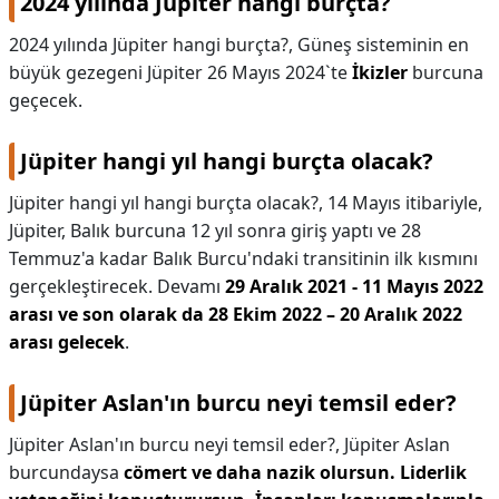
2024 yılında Jüpiter hangi burçta?
KAPLICALAR
2024 yılında Jüpiter hangi burçta?,
Güneş sisteminin en
büyük gezegeni Jüpiter 26 Mayıs 2024`te
İkizler
burcuna
İLETİŞİM
geçecek.
Jüpiter hangi yıl hangi burçta olacak?
Jüpiter hangi yıl hangi burçta olacak?,
14 Mayıs itibariyle,
Jüpiter, Balık burcuna 12 yıl sonra giriş yaptı ve 28
Temmuz'a kadar Balık Burcu'ndaki transitinin ilk kısmını
gerçekleştirecek. Devamı
29 Aralık 2021 - 11 Mayıs 2022
arası ve son olarak da 28 Ekim 2022 – 20 Aralık 2022
arası gelecek
.
Jüpiter Aslan'ın burcu neyi temsil eder?
Jüpiter Aslan'ın burcu neyi temsil eder?,
Jüpiter Aslan
burcundaysa
cömert ve daha nazik olursun.
Liderlik