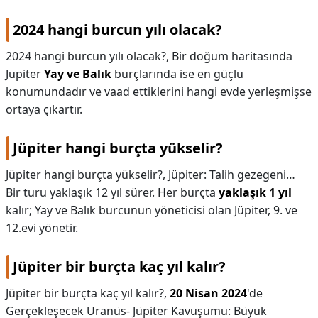
2024 hangi burcun yılı olacak?
2024 hangi burcun yılı olacak?,
Bir doğum haritasında
Jüpiter
Yay ve Balık
burçlarında ise en güçlü
konumundadır ve vaad ettiklerini hangi evde yerleşmişse
ortaya çıkartır.
Jüpiter hangi burçta yükselir?
Jüpiter hangi burçta yükselir?,
Jüpiter: Talih gezegeni…
Bir turu yaklaşık 12 yıl sürer. Her burçta
yaklaşık 1 yıl
kalır; Yay ve Balık burcunun yöneticisi olan Jüpiter, 9. ve
12.evi yönetir.
Jüpiter bir burçta kaç yıl kalır?
Jüpiter bir burçta kaç yıl kalır?,
20 Nisan 2024
'de
Gerçekleşecek Uranüs- Jüpiter Kavuşumu: Büyük