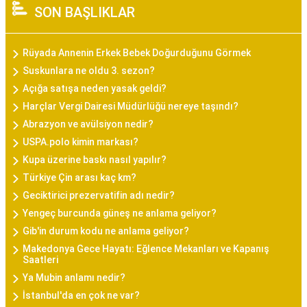
SON BAŞLIKLAR
Rüyada Annenin Erkek Bebek Doğurduğunu Görmek
Suskunlara ne oldu 3. sezon?
Açığa satışa neden yasak geldi?
Harçlar Vergi Dairesi Müdürlüğü nereye taşındı?
Abrazyon ve avülsiyon nedir?
USPA.polo kimin markası?
Kupa üzerine baskı nasıl yapılır?
Türkiye Çin arası kaç km?
Geciktirici prezervatifin adı nedir?
Yengeç burcunda güneş ne anlama geliyor?
Gib'in durum kodu ne anlama geliyor?
Makedonya Gece Hayatı: Eğlence Mekanları ve Kapanış
Saatleri
Ya Mubin anlamı nedir?
İstanbul'da en çok ne var?