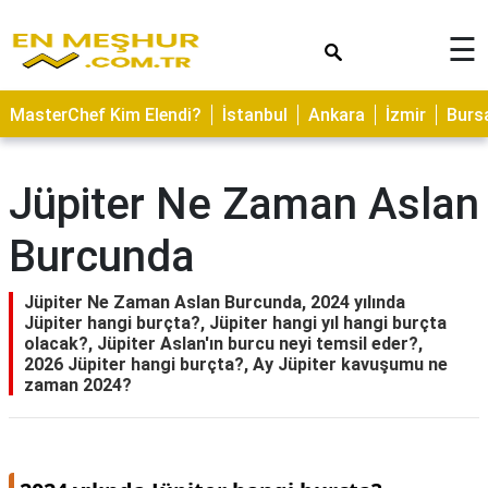
×
☰
ASTROLOJİ
MasterChef Kim Elendi?
İstanbul
Ankara
İzmir
Burs
SAĞLIK
YEMEK
Jüpiter Ne Zaman Aslan
TARİFLERİ
Burcunda
GEZİLECEK
YERLER
Jüpiter Ne Zaman Aslan Burcunda, 2024 yılında
CİLT
Jüpiter hangi burçta?, Jüpiter hangi yıl hangi burçta
BAKIMI
olacak?, Jüpiter Aslan'ın burcu neyi temsil eder?,
2026 Jüpiter hangi burçta?, Ay Jüpiter kavuşumu ne
NEDİR
zaman 2024?
KAMP
ALANLARI
HAMİLELİK