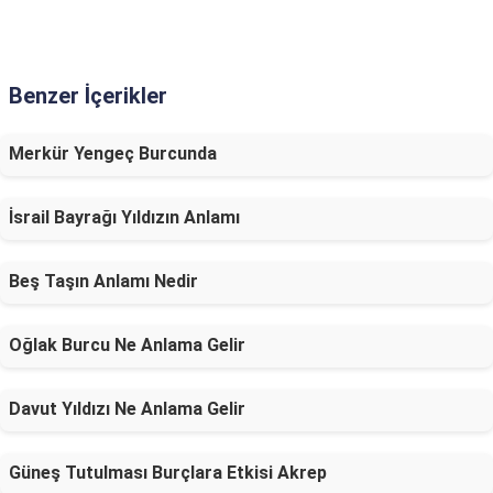
Benzer İçerikler
Merkür Yengeç Burcunda
İsrail Bayrağı Yıldızın Anlamı
Beş Taşın Anlamı Nedir
Oğlak Burcu Ne Anlama Gelir
Davut Yıldızı Ne Anlama Gelir
Güneş Tutulması Burçlara Etkisi Akrep