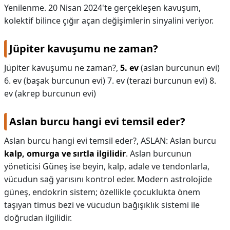
Yenilenme. 20 Nisan 2024'te gerçekleşen kavuşum,
kolektif bilince çığır açan değişimlerin sinyalini veriyor.
Jüpiter kavuşumu ne zaman?
Jüpiter kavuşumu ne zaman?,
5. ev
(aslan burcunun evi)
6. ev (başak burcunun evi) 7. ev (terazi burcunun evi) 8.
ev (akrep burcunun evi)
Aslan burcu hangi evi temsil eder?
Aslan burcu hangi evi temsil eder?,
ASLAN: Aslan burcu
kalp, omurga ve sırtla ilgilidir
. Aslan burcunun
yöneticisi Güneş ise beyin, kalp, adale ve tendonlarla,
vücudun sağ yarısını kontrol eder. Modern astrolojide
güneş, endokrin sistem; özellikle çocuklukta önem
taşıyan timus bezi ve vücudun bağışıklık sistemi ile
doğrudan ilgilidir.