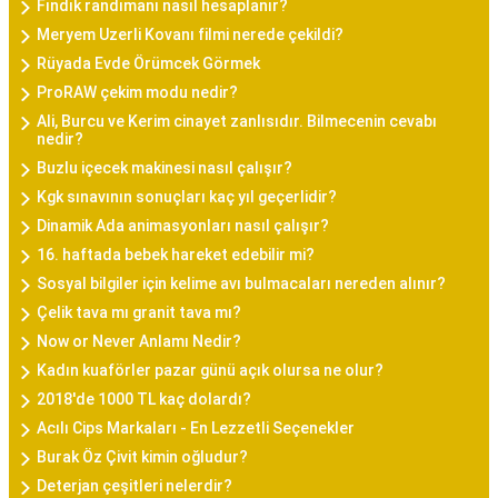
Fındık randımanı nasıl hesaplanır?
Meryem Uzerli Kovanı filmi nerede çekildi?
Rüyada Evde Örümcek Görmek
ProRAW çekim modu nedir?
Ali, Burcu ve Kerim cinayet zanlısıdır. Bilmecenin cevabı
nedir?
Buzlu içecek makinesi nasıl çalışır?
Kgk sınavının sonuçları kaç yıl geçerlidir?
Dinamik Ada animasyonları nasıl çalışır?
16. haftada bebek hareket edebilir mi?
Sosyal bilgiler için kelime avı bulmacaları nereden alınır?
Çelik tava mı granit tava mı?
Now or Never Anlamı Nedir?
Kadın kuaförler pazar günü açık olursa ne olur?
2018'de 1000 TL kaç dolardı?
Acılı Cips Markaları - En Lezzetli Seçenekler
Burak Öz Çivit kimin oğludur?
Deterjan çeşitleri nelerdir?