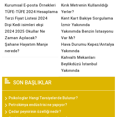
Kurumsal E-posta Örnekleri
Kırık Metrenin Kullanıldığı
TÜFE-TÜFE 2024 Hesaplama
Yerler?
Terzi Fiyat Listesi 2024
Kent Kart Bakiye Sorgulama
Dişi Kedi isimleri ekşi
İzmir Yakınında
2024 2025 Okullar Ne
Yakınımda Benzin İstasyonu
Zaman Açılacak?
Var Mı?
Şahane Hayatım Manje
Hava Durumu Kepez/Antalya
nerede?
Yakınında
Kahvaltı Mekanları
Beylikdüzü İstanbul
Yakınında
SON BAŞLIKLAR
Psikologlar Hangi Tavsiyelerde Bulunur?
Petrokimya endüstrisi ne yapıyor?
Çedar peynirinin özelliği nedir?