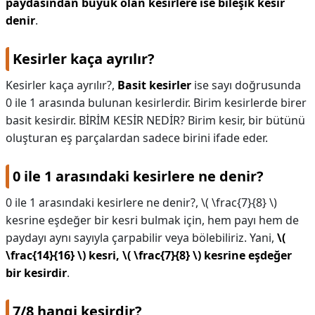
paydasından büyük olan kesirlere ise bileşik kesir
denir
.
Kesirler kaça ayrılır?
Kesirler kaça ayrılır?,
Basit kesirler
ise sayı doğrusunda
0 ile 1 arasında bulunan kesirlerdir. Birim kesirlerde birer
basit kesirdir. BİRİM KESİR NEDİR? Birim kesir, bir bütünü
oluşturan eş parçalardan sadece birini ifade eder.
0 ile 1 arasındaki kesirlere ne denir?
0 ile 1 arasındaki kesirlere ne denir?,
\( \frac{7}{8} \)
kesrine eşdeğer bir kesri bulmak için, hem payı hem de
paydayı aynı sayıyla çarpabilir veya bölebiliriz. Yani,
\(
\frac{14}{16} \) kesri, \( \frac{7}{8} \) kesrine eşdeğer
bir kesirdir
.
7/8 hangi kesirdir?