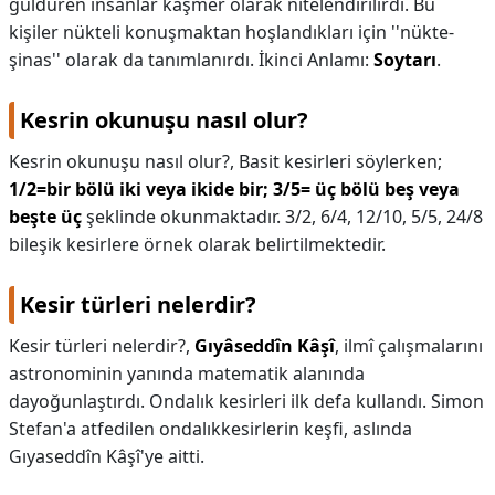
güldüren insanlar kaşmer olarak nitelendirilirdi. Bu
kişiler nükteli konuşmaktan hoşlandıkları için ''nükte-
KAPLICALAR
şinas'' olarak da tanımlanırdı. İkinci Anlamı:
Soytarı
.
İLETİŞİM
Kesrin okunuşu nasıl olur?
Kesrin okunuşu nasıl olur?,
Basit kesirleri söylerken;
1/2=bir bölü iki veya ikide bir;
3/5= üç bölü beş veya
beşte üç
şeklinde okunmaktadır. 3/2, 6/4, 12/10, 5/5, 24/8
bileşik kesirlere örnek olarak belirtilmektedir.
Kesir türleri nelerdir?
Kesir türleri nelerdir?,
Gıyâseddîn Kâşî
, ilmî çalışmalarını
astronominin yanında matematik alanında
dayoğunlaştırdı. Ondalık kesirleri ilk defa kullandı. Simon
Stefan'a atfedilen ondalıkkesirlerin keşfi, aslında
Gıyaseddîn Kâşî'ye aitti.