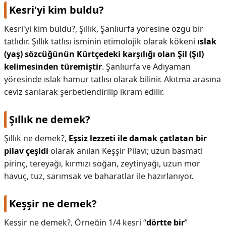
Kesri'yi kim buldu?
Kesri'yi kim buldu?,
Şıllık, Şanlıurfa yöresine özgü bir
tatlıdır. Şıllık tatlısı isminin etimolojik olarak kökeni
ıslak
(yaş) sözcüğünün Kürtçedeki karşılığı olan Şil (Şıl)
kelimesinden türemiştir
. Şanlıurfa ve Adıyaman
yöresinde ıslak hamur tatlısı olarak bilinir. Akıtma arasına
ceviz sarılarak şerbetlendirilip ikram edilir.
Şıllık ne demek?
Şıllık ne demek?,
Eşsiz lezzeti ile damak çatlatan bir
pilav çeşidi
olarak anılan Keşşir Pilavı; uzun basmati
pirinç, tereyağı, kırmızı soğan, zeytinyağı, uzun mor
havuç, tuz, sarımsak ve baharatlar ile hazırlanıyor.
Keşşir ne demek?
Keşşir ne demek?,
Örneğin 1/4 kesri “
dörtte bir
”