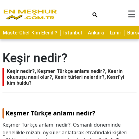
×
☰
ASTROLOJİ
MasterChef Kim Elendi?
İstanbul
Ankara
İzmir
Burs
SAĞLIK
YEMEK
Keşir nedir?
TARİFLERİ
GEZİLECEK
Keşir nedir?, Keşmer Türkçe anlamı nedir?, Kesrin
YERLER
okunuşu nasıl olur?, Kesir türleri nelerdir?, Kesri'yi
kim buldu?
CİLT
BAKIMI
NEDİR
Keşmer Türkçe anlamı nedir?
KAMP
Keşmer Türkçe anlamı nedir?,
Osmanlı döneminde
ALANLARI
genellikle mizahi öyküler anlatarak etrafındaki kişileri
HAMİLELİK