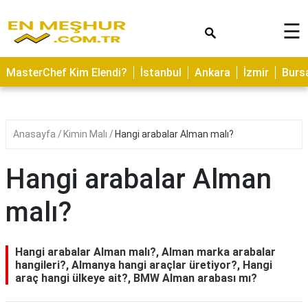
×
☰
ASTROLOJİ
MasterChef Kim Elendi?
İstanbul
Ankara
İzmir
Burs
SAĞLIK
YEMEK
TARİFLERİ
Anasayfa
Kimin Malı
Hangi arabalar Alman malı?
GEZİLECEK
YERLER
Hangi arabalar Alman
CİLT
malı?
BAKIMI
NEDİR
Hangi arabalar Alman malı?, Alman marka arabalar
KAMP
hangileri?, Almanya hangi araçlar üretiyor?, Hangi
araç hangi ülkeye ait?, BMW Alman arabası mı?
ALANLARI
HAMİLELİK