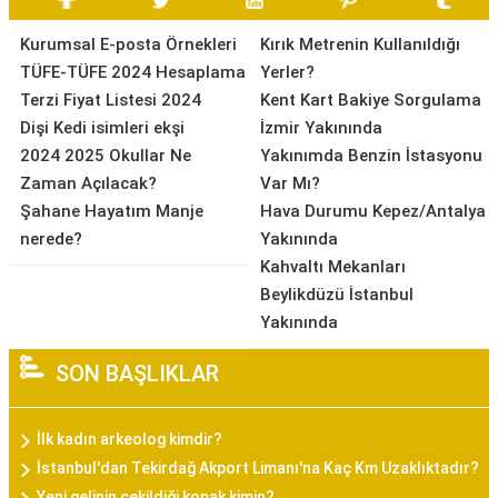
Kurumsal E-posta Örnekleri
Kırık Metrenin Kullanıldığı
TÜFE-TÜFE 2024 Hesaplama
Yerler?
Terzi Fiyat Listesi 2024
Kent Kart Bakiye Sorgulama
Dişi Kedi isimleri ekşi
İzmir Yakınında
2024 2025 Okullar Ne
Yakınımda Benzin İstasyonu
Zaman Açılacak?
Var Mı?
Şahane Hayatım Manje
Hava Durumu Kepez/Antalya
nerede?
Yakınında
Kahvaltı Mekanları
Beylikdüzü İstanbul
Yakınında
SON BAŞLIKLAR
İlk kadın arkeolog kimdir?
İstanbul'dan Tekirdağ Akport Limanı'na Kaç Km Uzaklıktadır?
Yeni gelinin çekildiği konak kimin?