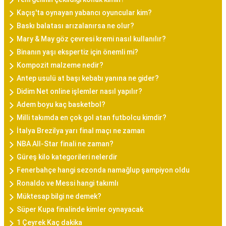
Kaçış'ta oynayan yabancı oyuncular kim?
Baskı balatası arızalanırsa ne olur?
Mary & May göz çevresi kremi nasıl kullanılır?
Binanın yaşı ekspertiz için önemli mi?
Kompozit malzeme nedir?
Antep usulü at başı kebabı yanına ne gider?
Didim Net online işlemler nasıl yapılır?
Adem boyu kaç basketbol?
Milli takımda en çok gol atan futbolcu kimdir?
İtalya Brezilya yarı final maçı ne zaman
NBA All-Star finali ne zaman?
Güreş kilo kategorileri nelerdir
Fenerbahçe hangi sezonda namağlup şampiyon oldu
Ronaldo ve Messi hangi takımlı
Müktesap bilgi ne demek?
Süper Kupa finalinde kimler oynayacak
1 Çeyrek Kaç dakika