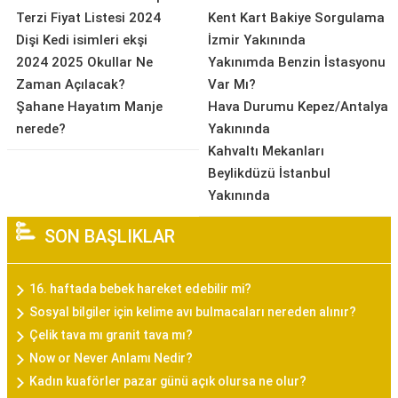
Terzi Fiyat Listesi 2024
Kent Kart Bakiye Sorgulama
Dişi Kedi isimleri ekşi
İzmir Yakınında
2024 2025 Okullar Ne
Yakınımda Benzin İstasyonu
Zaman Açılacak?
Var Mı?
Şahane Hayatım Manje
Hava Durumu Kepez/Antalya
nerede?
Yakınında
Kahvaltı Mekanları
Beylikdüzü İstanbul
Yakınında
SON BAŞLIKLAR
16. haftada bebek hareket edebilir mi?
Sosyal bilgiler için kelime avı bulmacaları nereden alınır?
Çelik tava mı granit tava mı?
Now or Never Anlamı Nedir?
Kadın kuaförler pazar günü açık olursa ne olur?