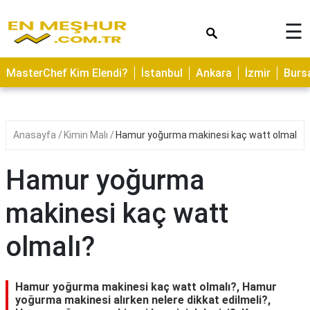
×
☰
ASTROLOJİ
MasterChef Kim Elendi?
İstanbul
Ankara
İzmir
Burs
SAĞLIK
YEMEK
TARİFLERİ
Anasayfa
Kimin Malı
Hamur yoğurma makinesi kaç watt olmalı?
GEZİLECEK
YERLER
Hamur yoğurma
CİLT
makinesi kaç watt
BAKIMI
olmalı?
NEDİR
KAMP
ALANLARI
Hamur yoğurma makinesi kaç watt olmalı?, Hamur
yoğurma makinesi alırken nelere dikkat edilmeli?,
HAMİLELİK