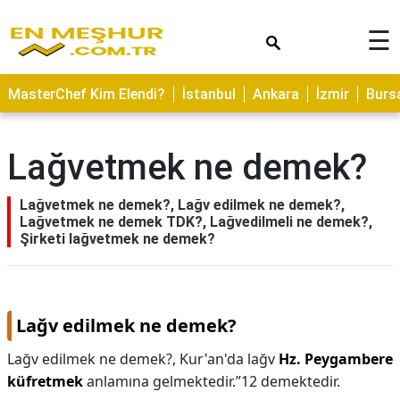
×
☰
ASTROLOJİ
MasterChef Kim Elendi?
İstanbul
Ankara
İzmir
Burs
SAĞLIK
YEMEK
Lağvetmek ne demek?
TARİFLERİ
GEZİLECEK
Lağvetmek ne demek?, Lağv edilmek ne demek?,
YERLER
Lağvetmek ne demek TDK?, Lağvedilmeli ne demek?,
Şirketi lağvetmek ne demek?
CİLT
BAKIMI
NEDİR
Lağv edilmek ne demek?
KAMP
Lağv edilmek ne demek?,
Kur'an'da lağv
Hz.
Peygambere
ALANLARI
küfretmek
anlamına gelmektedir.”12 demektedir.
HAMİLELİK