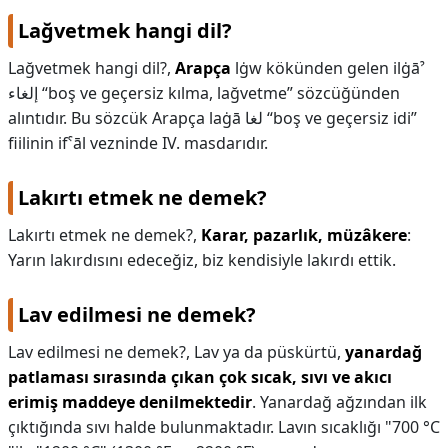
Lağvetmek hangi dil?
Lağvetmek hangi dil?,
Arapça
lġw kökünden gelen ilġāˀ
إلغاء “boş ve geçersiz kılma, lağvetme” sözcüğünden
alıntıdır. Bu sözcük Arapça laġā لغا “boş ve geçersiz idi”
fiilinin ifˁāl vezninde IV. masdarıdır.
Lakırtı etmek ne demek?
Lakırtı etmek ne demek?,
Karar, pazarlık, müzâkere
:
Yarın lakırdısını edeceğiz, biz kendisiyle lakırdı ettik.
Lav edilmesi ne demek?
Lav edilmesi ne demek?,
Lav ya da püskürtü,
yanardağ
patlaması sırasında çıkan çok sıcak, sıvı ve akıcı
erimiş maddeye denilmektedir
. Yanardağ ağzından ilk
çıktığında sıvı halde bulunmaktadır. Lavın sıcaklığı "700 °C