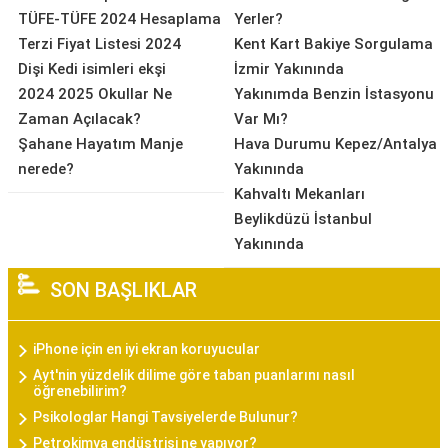
TÜFE-TÜFE 2024 Hesaplama
Yerler?
Terzi Fiyat Listesi 2024
Kent Kart Bakiye Sorgulama
Dişi Kedi isimleri ekşi
İzmir Yakınında
2024 2025 Okullar Ne
Yakınımda Benzin İstasyonu
Zaman Açılacak?
Var Mı?
Şahane Hayatım Manje
Hava Durumu Kepez/Antalya
nerede?
Yakınında
Kahvaltı Mekanları
Beylikdüzü İstanbul
Yakınında
SON BAŞLIKLAR
iPhone için en iyi ekran koruyucular
Ayt'nin yüzdelik dilime göre taban puanlarını nasıl
öğrenebilirim?
Psikologlar Hangi Tavsiyelerde Bulunur?
Petrokimya endüstrisi ne yapıyor?