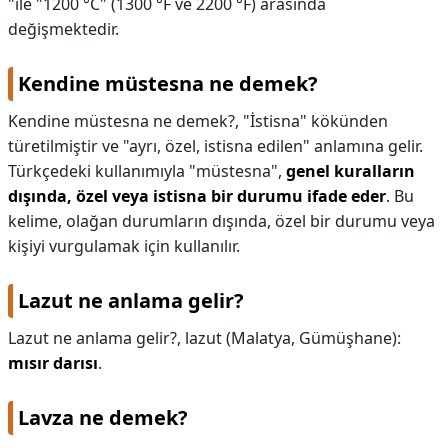
"ile "1200 °C" (1300 °F ve 2200 °F) arasında
değişmektedir.
Kendine müstesna ne demek?
Kendine müstesna ne demek?,
"İstisna" kökünden
türetilmiştir ve "ayrı, özel, istisna edilen" anlamına gelir.
Türkçedeki kullanımıyla "müstesna",
genel kuralların
dışında, özel veya istisna bir durumu ifade eder
. Bu
kelime, olağan durumların dışında, özel bir durumu veya
kişiyi vurgulamak için kullanılır.
Lazut ne anlama gelir?
Lazut ne anlama gelir?,
lazut (Malatya, Gümüşhane):
mısır darısı
.
Lavza ne demek?