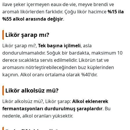
ilave şeker içermeyen eaux-de-vie, meyve brendi ve
aromalı likörlerden farklıdır. Çoğu likör hacimce
%15 ila
%55 alkol arasında değişir
.
Likör şarap mı?
Likör şarap mı?,
Tek başına içilmeli
, asla
dondurulmamalıdır. Soğuk bir bardakta, maksimum 10
derece sıcaklıkta servis edilmelidir. Likörün tat ve
aromasını nötrleştirebileceğinden buz küplerinden
kaçının. Alkol oranı ortalama olarak %40'dır.
Likör alkolsüz mü?
Likör alkolsüz mü?,
Likör şarap:
Alkol eklenerek
fermantasyonları durdurulmuş şaraplardır
. Bu
nedenle, alkol oranları yüksektir.