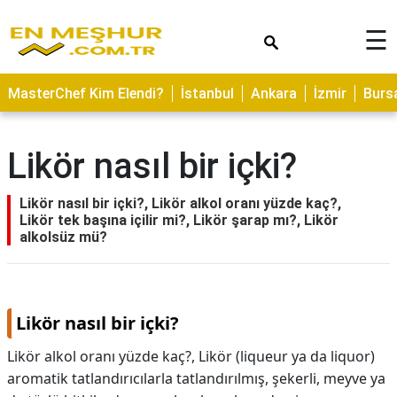
×
☰
ASTROLOJİ
MasterChef Kim Elendi?
İstanbul
Ankara
İzmir
Burs
SAĞLIK
YEMEK
Likör nasıl bir içki?
TARİFLERİ
GEZİLECEK
Likör nasıl bir içki?, Likör alkol oranı yüzde kaç?,
YERLER
Likör tek başına içilir mi?, Likör şarap mı?, Likör
alkolsüz mü?
CİLT
BAKIMI
NEDİR
Likör nasıl bir içki?
KAMP
Likör alkol oranı yüzde kaç?, Likör (liqueur ya da liquor)
ALANLARI
aromatik tatlandırıcılarla tatlandırılmış, şekerli, meyve ya
HAMİLELİK