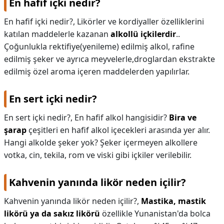
En hafif içki nedir?
En hafif içki nedir?,
Likörler ve kordiyaller özelliklerini
katılan maddelerle kazanan
alkollü içkilerdir
..
Çoğunlukla rektifiye(yenileme) edilmiş alkol, rafine
edilmiş şeker ve ayrıca meyvelerle,droglardan ekstrakte
edilmiş özel aroma içeren maddelerden yapılırlar.
En sert içki nedir?
En sert içki nedir?,
En hafif alkol hangisidir?
Bira ve
şarap
çeşitleri en hafif alkol içecekleri arasında yer alır.
Hangi alkolde şeker yok? Şeker içermeyen alkollere
votka, cin, tekila, rom ve viski gibi içkiler verilebilir.
Kahvenin yanında likör neden içilir?
Kahvenin yanında likör neden içilir?,
Mastika, mastik
likörü ya da sakız likörü
özellikle Yunanistan'da bolca