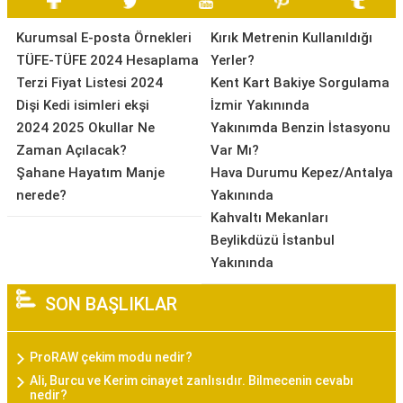
Kurumsal E-posta Örnekleri
Kırık Metrenin Kullanıldığı
TÜFE-TÜFE 2024 Hesaplama
Yerler?
Terzi Fiyat Listesi 2024
Kent Kart Bakiye Sorgulama
Dişi Kedi isimleri ekşi
İzmir Yakınında
2024 2025 Okullar Ne
Yakınımda Benzin İstasyonu
Zaman Açılacak?
Var Mı?
Şahane Hayatım Manje
Hava Durumu Kepez/Antalya
nerede?
Yakınında
Kahvaltı Mekanları
Beylikdüzü İstanbul
Yakınında
SON BAŞLIKLAR
ProRAW çekim modu nedir?
Ali, Burcu ve Kerim cinayet zanlısıdır. Bilmecenin cevabı
nedir?