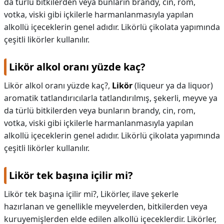
da türlü bitkilerden veya bunların brandy, cin, rom,
votka, viski gibi içkilerle harmanlanmasıyla yapılan
KAPLICALAR
alkollü içeceklerin genel adıdır. Likörlü çikolata yapımında
İLETİŞİM
çeşitli likörler kullanılır.
Likör alkol oranı yüzde kaç?
Likör alkol oranı yüzde kaç?,
Likör
(liqueur ya da liquor)
aromatik tatlandırıcılarla tatlandırılmış, şekerli, meyve ya
da türlü bitkilerden veya bunların brandy, cin, rom,
votka, viski gibi içkilerle harmanlanmasıyla yapılan
alkollü içeceklerin genel adıdır. Likörlü çikolata yapımında
çeşitli likörler kullanılır.
Likör tek başına içilir mi?
Likör tek başına içilir mi?,
Likörler, ilave şekerle
hazırlanan ve genellikle meyvelerden, bitkilerden veya
kuruyemişlerden elde edilen alkollü içeceklerdir. Likörler,