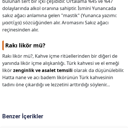
bulunan sert bir içki çeşididir. Ortalama %45 ve %47
dolaylarında alkol oranına sahiptir. İsmini Yunancada
sakız ağacı anlamına gelen "mastik" (Yunanca yazımı:
μαστίχα) sözcüğünden alır. Aromasını Sakız ağacı
reçinesinden alır.
Rakı likör mü?
Rakı likör mü?,
Kahve içme ritüellerinden bir diğeri de
yanında likör içme alışkanlığı. Türk kahvesi ve el emeği
likör
zenginlik ve asalet temsili
olarak da düşünülebilir.
Hatta nane ve acı badem likörünün Türk kahvesinin
tadını öne çıkardığı ve lezzetini arttırdığı söylenir…
Benzer İçerikler