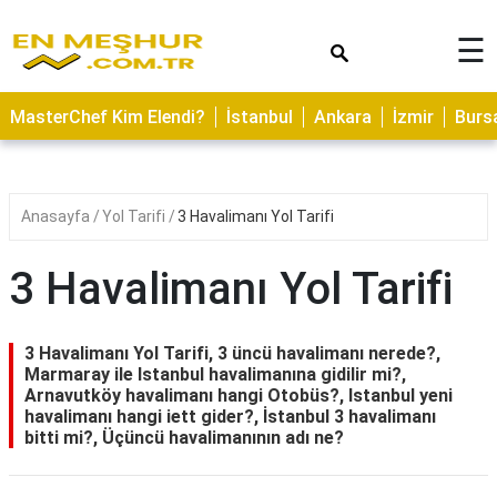
×
☰
ASTROLOJİ
MasterChef Kim Elendi?
İstanbul
Ankara
İzmir
Burs
SAĞLIK
YEMEK
TARİFLERİ
Anasayfa
Yol Tarifi
3 Havalimanı Yol Tarifi
GEZİLECEK
YERLER
3 Havalimanı Yol Tarifi
CİLT
BAKIMI
3 Havalimanı Yol Tarifi, 3 üncü havalimanı nerede?,
Marmaray ile Istanbul havalimanına gidilir mi?,
NEDİR
Arnavutköy havalimanı hangi Otobüs?, Istanbul yeni
havalimanı hangi iett gider?, İstanbul 3 havalimanı
KAMP
bitti mi?, Üçüncü havalimanının adı ne?
ALANLARI
HAMİLELİK