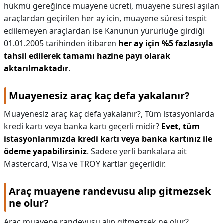
hükmü gereğince muayene ücreti, muayene süresi aşılan
araçlardan geçirilen her ay için, muayene süresi tespit
edilemeyen araçlardan ise Kanunun yürürlüğe girdiği
01.01.2005 tarihinden itibaren
her ay için %5 fazlasıyla
tahsil edilerek tamamı hazine payı olarak
aktarılmaktadır
.
Muayenesiz araç kaç defa yakalanır?
Muayenesiz araç kaç defa yakalanır?,
Tüm istasyonlarda
kredi kartı veya banka kartı geçerli midir?
Evet, tüm
istasyonlarımızda kredi kartı veya banka kartınız ile
ödeme yapabilirsiniz
. Sadece yerli bankalara ait
Mastercard, Visa ve TROY kartlar geçerlidir.
Araç muayene randevusu alıp gitmezsek
ne olur?
Araç muayene randevusu alıp gitmezsek ne olur?,