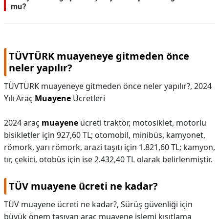
mu?
KAPLICALAR
İLETİŞİM
TÜVTÜRK muayeneye gitmeden önce
neler yapılır?
TÜVTÜRK muayeneye gitmeden önce neler yapılır?,
2024
Yılı Araç
Muayene
Ücretleri
2024 araç
muayene
ücreti traktör, motosiklet, motorlu
bisikletler için 927,60 TL; otomobil, minibüs, kamyonet,
römork, yarı römork, arazi taşıtı için 1.821,60 TL; kamyon,
tır, çekici, otobüs için ise 2.432,40 TL olarak belirlenmiştir.
TÜV muayene ücreti ne kadar?
TÜV muayene ücreti ne kadar?,
Sürüş güvenliği için
büyük önem taşıyan araç muayene işlemi kısıtlama