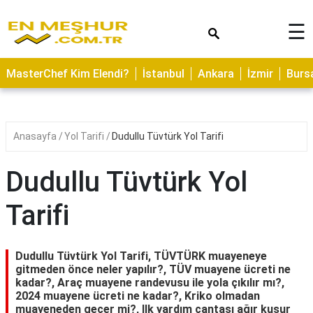
×
☰
ASTROLOJİ
MasterChef Kim Elendi?
İstanbul
Ankara
İzmir
Burs
SAĞLIK
YEMEK
TARİFLERİ
Anasayfa
Yol Tarifi
Dudullu Tüvtürk Yol Tarifi
GEZİLECEK
YERLER
Dudullu Tüvtürk Yol
CİLT
Tarifi
BAKIMI
NEDİR
Dudullu Tüvtürk Yol Tarifi, TÜVTÜRK muayeneye
KAMP
gitmeden önce neler yapılır?, TÜV muayene ücreti ne
kadar?, Araç muayene randevusu ile yola çıkılır mı?,
ALANLARI
2024 muayene ücreti ne kadar?, Kriko olmadan
muayeneden geçer mi?, Ilk yardım çantası ağır kusur
HAMİLELİK