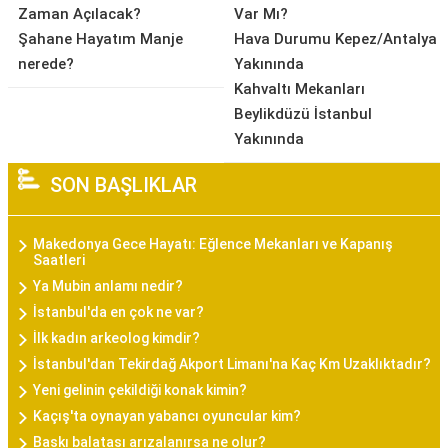
Zaman Açılacak?
Var Mı?
Şahane Hayatım Manje
Hava Durumu Kepez/Antalya
nerede?
Yakınında
Kahvaltı Mekanları
Beylikdüzü İstanbul
Yakınında
SON BAŞLIKLAR
Makedonya Gece Hayatı: Eğlence Mekanları ve Kapanış
Saatleri
Ya Mubin anlamı nedir?
İstanbul'da en çok ne var?
İlk kadın arkeolog kimdir?
İstanbul'dan Tekirdağ Akport Limanı'na Kaç Km Uzaklıktadır?
Yeni gelinin çekildiği konak kimin?
Kaçış'ta oynayan yabancı oyuncular kim?
Baskı balatası arızalanırsa ne olur?