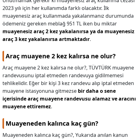
Unutmamak gerekir ki muayenesiz araç kullanma cezası
2023 yılı için her kullanımda farklı olacaktır. İlk
muayenesiz araç kullanmada yakalanmanız durumunda
ödemeniz gereken meblağ 951 TL iken bu miktar
muayenesiz araç 2 kez yakalanırsa ya da muayenesiz
araç 3 kez yakalanırsa artmaktadır
.
Araç muayene 2 kez kalırsa ne olur?
Araç muayene 2 kez kalırsa ne olur?,
TÜVTÜRK muayene
randevusunu iptal etmeden randevuya gidilmemesi
tehlikelidir. Eğer bir kişi 3 kez randevu alıp iptal etmeden
muayene istasyonuna gitmezse
bir daha o sene
içerisinde araç muayene randevusu alamaz ve aracını
muayene ettiremez
.
Muayeneden kalınca kaç gün?
Muayeneden kalınca kaç gün?,
Yukarıda anılan kanun