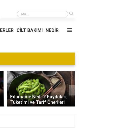
›
16. haftada bebek hareket edebilir mi?
YERLER
CİLT BAKIMI
NEDİR
Blog
›
Villa Kapısı Tasarım Tr
Edamame Nedir? Faydaları,
| Modern, Klasik ve
Tüketimi ve Tarif Önerileri
Minimalist Modeller