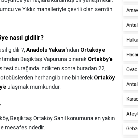
mcu ve Yıldız mahalleriyle çevrili olan semtin
Arnav
Antal
e nasıl gidilir?
Halka
l gidilir?,
Anadolu Yakası
'ndan
Ortaköy'e
Hasan
rıhtımdan Beşiktaş Vapuruna binerek
Ortaköy'e
itesi durağında indikten sonra buradan 22,
Ovacı
 otobüslerden herhangi birine binilerek
Ortaköy
Antal
y'e
ulaşmak mümkündür.
Karac
?
Ateşt
köy, Beşiktaş Ortaköy Sahil konumuna en yakın
me mesafesindedir.
Gebze