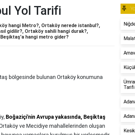
l Yol Tarifi
Yo
Niğde
aköy hangi Metro?, Ortaköy nerede istanbul?,
l gidilir?, Ortaköy sahili hangi durak?,
Beşiktaş'a hangi metro gider?
Malat
Arnav
Küçük
ktaş bölgesinde bulunan Ortaköy konumuna
Ümran
Tarifi
Adan
Adana
öy,
Boğaziçi'nin Avrupa yakasında, Beşiktaş
 Ortaköy ve Mecidiye mahallelerinden oluşan
Kesik
di boyunca yamaçlara kurulmuş bir yerleşmedir.