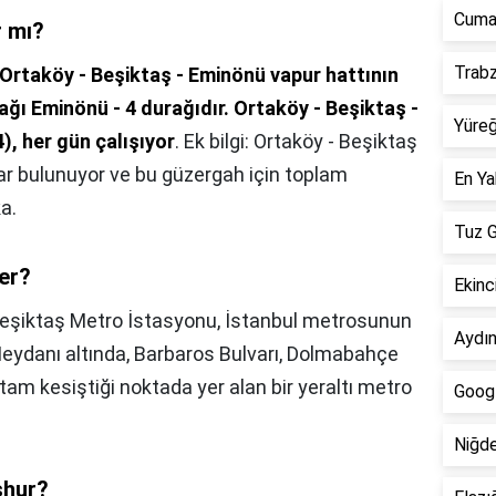
Cumal
r mı?
Trabz
Ortaköy - Beşiktaş - Eminönü vapur hattının
ağı Eminönü - 4 durağıdır.
Ortaköy - Beşiktaş -
Yüreğ
, her gün çalışıyor
. Ek bilgi: Ortaköy - Beşiktaş
ar bulunuyor ve bu güzergah için toplam
En Ya
a.
Tuz G
er?
Ekinci
eşiktaş Metro İstasyonu, İstanbul metrosunun
Aydın
eydanı altında, Barbaros Bulvarı, Dolmabahçe
am kesiştiği noktada yer alan bir yeraltı metro
Googl
Niğde
şhur?