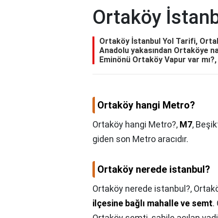
Ortaköy İstanbu
Ortaköy İstanbul Yol Tarifi, Ort
Anadolu yakasından Ortaköye nası
Eminönü Ortaköy Vapur var mı?, 
Ortaköy hangi Metro?
Ortaköy hangi Metro?,
M7
, Beşi
giden son Metro aracıdır.
Ortaköy nerede istanbul?
Ortaköy nerede istanbul?,
Ortak
ilçesine bağlı mahalle ve semt
.
Ortaköy semti, sahile açılan va