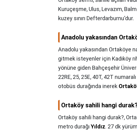
Kuruçeşme, Ulus, Levazım, Balmu
kuzey sınırı Defterdarburnu'dur.
Anadolu yakasından Ortaköy
Anadolu yakasından Ortaköye nası
gitmek isteyenler için Kadıköy 
yönüne giden Bahçeşehir Ünivers
22RE, 25, 25E, 40T, 42T numaralı
otobüs durağında inerek
Ortakö
Ortaköy sahili hangi durak
Ortaköy sahili hangi durak?,
Orta
metro durağı
Yıldız
. 27 dk yürü