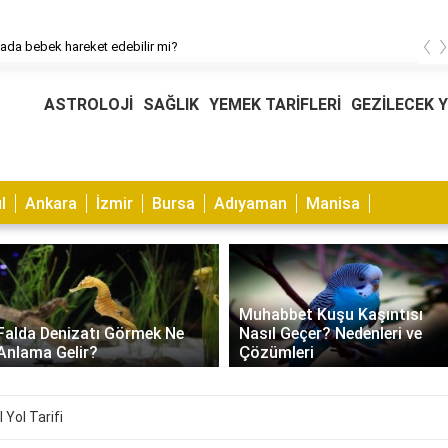
‹
tada bebek hareket edebilir mi?
ASTROLOJİ
SAĞLIK
YEMEK TARİFLERİ
GEZİLECEK 
l
Ankara
İzmir
Bursa
Adıyaman
Manisa
Muhabbet Kuşu Kaşıntısı
Falda Denizatı Görmek Ne
Nasıl Geçer? Nedenleri ve
Anlama Gelir?
Çözümleri
 Yol Tarifi