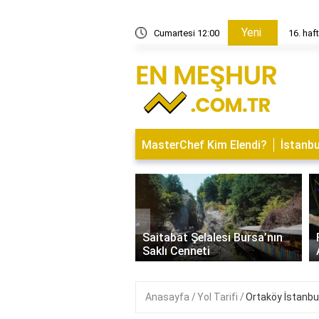
Yeni
 hareket edebilir mi?
Cumartesi 12:00
16. haf
MasterChef Kim Elendi?
İstanbu
‹
İsminin Anlamı Nedir?
Saitabat Şelalesi Bursa’nın
 ve Özellikleri
Saklı Cenneti
Anasayfa
Yol Tarifi
Ortaköy İstanbul