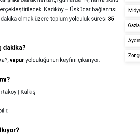
gerçekleştirilecek. Kadıköy – Üsküdar bağlantısı
Midy
 dakika olmak üzere toplum yolculuk süresi
35
Gazia
Aydın
ç dakika?
Zongu
ka?,
vapur
yolculuğunun keyfini çıkarıyor.
 mı?
rtaköy | Kalkış
lır.
lkıyor?