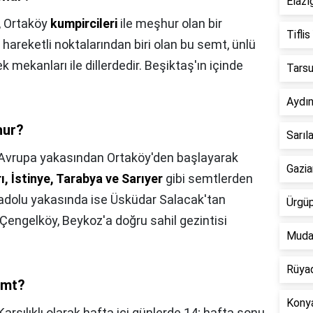
Elazı
,
Ortaköy
kumpircileri
ile meşhur olan bir
Tiflis
 hareketli noktalarından biri olan bu semt, ünlü
mekanları ile dillerdedir. Beşiktaş'ın içinde
Tarsu
Aydın
hur?
Sarıl
Avrupa yakasından Ortaköy'den başlayarak
Gazia
, İstinye, Tarabya ve Sarıyer
gibi semtlerden
 Anadolu yakasında ise Üsküdar Salacak'tan
Ürgüp
Çengelköy, Beykoz'a doğru sahil gezintisi
Mudan
Rüyad
emt?
Konya
Karşılıklı olarak hafta içi günlerde 14; hafta sonu