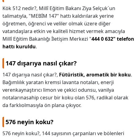
Kök 512 nedir?,
Millî Eğitim Bakanı Ziya Selçuk´un
talimatıyla, "MEBİM 147" hattı kaldırılarak yerine
öğretmen, öğrenci ve veliler olmak üzere diğer
vatandaşlara etkin ve kaliteli hizmet vermek amacıyla
Millî Eğitim Bakanlığı İletişim Merkezi "
444 0 632" telefon
hattı kuruldu
.
147 dışarıya nasıl çıkar?
147 dışarıya nasıl çıkar?,
Fütüristik, aromatik bir koku
.
Bağımlılık yaratan kremsi lavanta notaları, enerji
verenkaynaştırıcı limon ve çekici odunsu, vanilya
notalarınasahip cesur bir koku olan 576, radikal olarak
da farklıolmasıyla ön plana çıkıyor.
576 neyin koku?
576 neyin koku?,
144 sayısının çarpanları ve bölenleri