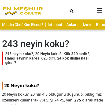
×
☰
ASTROLOJİ
MasterChef Kim Elendi?
İstanbul
Ankara
İzmir
Burs
SAĞLIK
YEMEK
243 neyin koku?
TARİFLERİ
GEZİLECEK
243 neyin koku?, 20 Neyin koku?, Kök 320 nedir?,
YERLER
Hangi sayının karesi 625 dir?, 24 kök dışına nasıl
çıkar?
CİLT
BAKIMI
NEDİR
20 Neyin koku?
KAMP
20 Neyin koku?,
20'nin 4⋅5 olduğunu düşünüp, bildiğimiz
ALANLARI
özellikleri kullanarak √(4⋅5)'yi √4⋅√5, yani
2√5
olarak ifade
HAMİLELİK