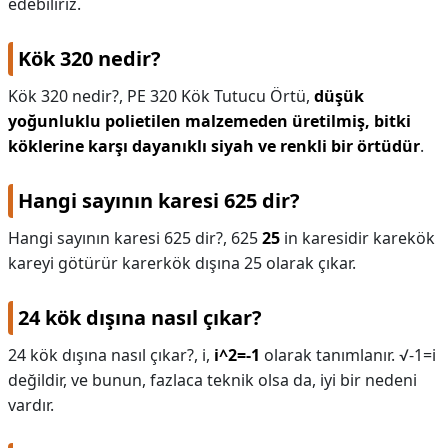
edebiliriz.
KAPLICALAR
Kök 320 nedir?
İLETİŞİM
Kök 320 nedir?,
PE 320 Kök Tutucu Örtü,
düşük
yoğunluklu polietilen malzemeden üretilmiş, bitki
köklerine karşı dayanıklı siyah ve renkli bir örtüdür
.
Hangi sayının karesi 625 dir?
Hangi sayının karesi 625 dir?,
625
25
in karesidir karekök
kareyi götürür karerkök dışına 25 olarak çıkar.
24 kök dışına nasıl çıkar?
24 kök dışına nasıl çıkar?,
i,
i^2=-1
olarak tanımlanır. √-1=i
değildir, ve bunun, fazlaca teknik olsa da, iyi bir nedeni
vardır.