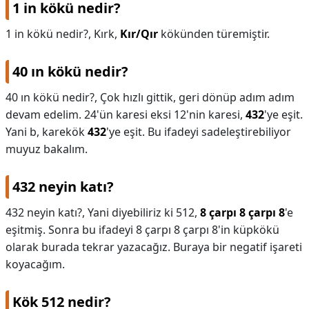
1 in kökü nedir?
1 in kökü nedir?,
Kırk,
Kır/Qır
kökünden türemiştir.
40 ın kökü nedir?
40 ın kökü nedir?,
Çok hızlı gittik, geri dönüp adım adım
devam edelim. 24'ün karesi eksi 12'nin karesi,
432
'ye eşit.
Yani b, karekök
432
'ye eşit. Bu ifadeyi sadeleştirebiliyor
muyuz bakalım.
432 neyin katı?
432 neyin katı?,
Yani diyebiliriz ki 512,
8 çarpı 8 çarpı 8
'e
eşitmiş. Sonra bu ifadeyi 8 çarpı 8 çarpı 8'in küpkökü
olarak burada tekrar yazacağız. Buraya bir negatif işareti
koyacağım.
Kök 512 nedir?