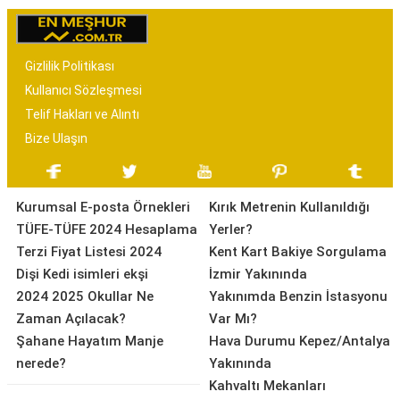
Gizlilik Politikası
Kullanıcı Sözleşmesi
Telif Hakları ve Alıntı
Bize Ulaşın
Kurumsal E-posta Örnekleri
Kırık Metrenin Kullanıldığı
TÜFE-TÜFE 2024 Hesaplama
Yerler?
Terzi Fiyat Listesi 2024
Kent Kart Bakiye Sorgulama
Dişi Kedi isimleri ekşi
İzmir Yakınında
2024 2025 Okullar Ne
Yakınımda Benzin İstasyonu
Zaman Açılacak?
Var Mı?
Şahane Hayatım Manje
Hava Durumu Kepez/Antalya
nerede?
Yakınında
Kahvaltı Mekanları